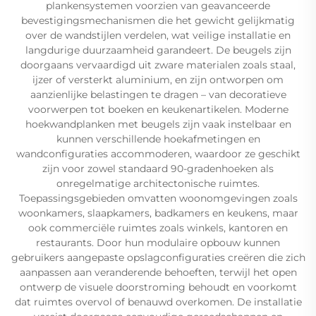
plankensystemen voorzien van geavanceerde
bevestigingsmechanismen die het gewicht gelijkmatig
over de wandstijlen verdelen, wat veilige installatie en
langdurige duurzaamheid garandeert. De beugels zijn
doorgaans vervaardigd uit zware materialen zoals staal,
ijzer of versterkt aluminium, en zijn ontworpen om
aanzienlijke belastingen te dragen – van decoratieve
voorwerpen tot boeken en keukenartikelen. Moderne
hoekwandplanken met beugels zijn vaak instelbaar en
kunnen verschillende hoekafmetingen en
wandconfiguraties accommoderen, waardoor ze geschikt
zijn voor zowel standaard 90-gradenhoeken als
onregelmatige architectonische ruimtes.
Toepassingsgebieden omvatten woonomgevingen zoals
woonkamers, slaapkamers, badkamers en keukens, maar
ook commerciële ruimtes zoals winkels, kantoren en
restaurants. Door hun modulaire opbouw kunnen
gebruikers aangepaste opslagconfiguraties creëren die zich
aanpassen aan veranderende behoeften, terwijl het open
ontwerp de visuele doorstroming behoudt en voorkomt
dat ruimtes overvol of benauwd overkomen. De installatie