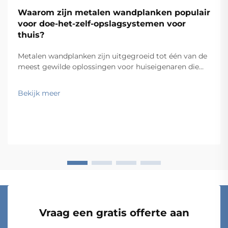
Waarom zijn metalen wandplanken populair
voor doe-het-zelf-opslagsystemen voor
thuis?
Metalen wandplanken zijn uitgegroeid tot één van de
meest gewilde oplossingen voor huiseigenaren die
praktische, aantrekkelijke en duurzame
opbergsystemen willen bouwen zonder professionele
Bekijk meer
hulp. De combinatie van industriële sterkte, strakke
esthetiek en modulaire…
Vraag een gratis offerte aan