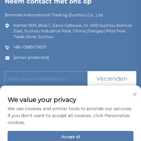
Neem contact met ons op
Bomeda International Trading (Suzhou) Co., Ltd.
Kamer 909, Blok 1, Jiarui Gebouw, nr. 400 Suzhou Avenue
East, Suzhou Industrial Park, China (Jiangsu) Pilot Free
Trade Zone, Suzhou.
+86-13585173657
[email protected]
Verzenden
We value your privacy
We use cookies and similar tools to provide our services.
If you don't want to accept all cookies, click Personalize
Copyright © 2026 Bomeda International Trading (Suzhou) Co.,
Ltd. Alle rechten voorbehouden.
cookies.
Privacybeleid
Accept all