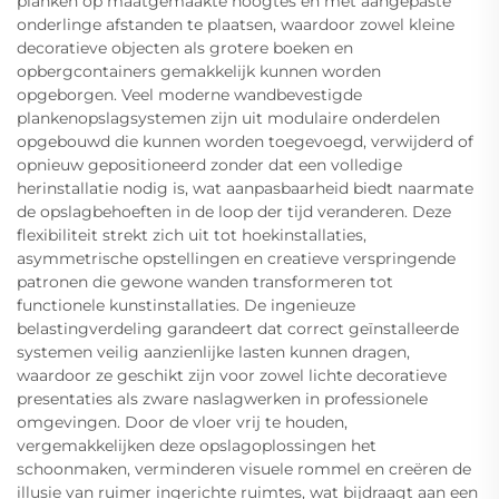
planken op maatgemaakte hoogtes en met aangepaste
onderlinge afstanden te plaatsen, waardoor zowel kleine
decoratieve objecten als grotere boeken en
opbergcontainers gemakkelijk kunnen worden
opgeborgen. Veel moderne wandbevestigde
plankenopslagsystemen zijn uit modulaire onderdelen
opgebouwd die kunnen worden toegevoegd, verwijderd of
opnieuw gepositioneerd zonder dat een volledige
herinstallatie nodig is, wat aanpasbaarheid biedt naarmate
de opslagbehoeften in de loop der tijd veranderen. Deze
flexibiliteit strekt zich uit tot hoekinstallaties,
asymmetrische opstellingen en creatieve verspringende
patronen die gewone wanden transformeren tot
functionele kunstinstallaties. De ingenieuze
belastingverdeling garandeert dat correct geïnstalleerde
systemen veilig aanzienlijke lasten kunnen dragen,
waardoor ze geschikt zijn voor zowel lichte decoratieve
presentaties als zware naslagwerken in professionele
omgevingen. Door de vloer vrij te houden,
vergemakkelijken deze opslagoplossingen het
schoonmaken, verminderen visuele rommel en creëren de
illusie van ruimer ingerichte ruimtes, wat bijdraagt aan een