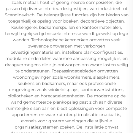
zoals metaal, hout of geëngineerde composieten, die
passen bij diverse interieurdesignstijlen, van industrieel tot
Scandinavisch. De belangrijkste functies zijn het bieden van
toegankelijke opslag voor boeken, decoratieve objecten,
keukengerei, badkamerspullen en kantoormaterialen,
terwijl tegelijkertijd visuele interesse wordt gewekt op lege
wanden. Technologische kenmerken omvatten vaak
zwevende ontwerpen met verborgen
bevestigingsmaterialen, instelbare plankconfiguraties,
modulaire onderdelen waarmee aanpassing mogelijk is, en
draagvermogens die zijn ontworpen om zware lasten veilig
te ondersteunen. Toepassingsgebieden omvatten
woonomgevingen zoals woonkamers, slaapkamers,
keukens en badkamers, maar ook professionele
omgevingen zoals winkeldisplays, kantoorwerkstations,
bibliotheken en horecagelegenheden. De moderne op de
wand gemonteerde plankopslag past zich aan diverse
ruimtelijke eisen aan en biedt oplossingen voor compacte
appartementen waar ruimteoptimalisatie cruciaal is,
evenals voor grotere woningen die stijlvolle
organisatiesystemen zoeken. De installatie omvat