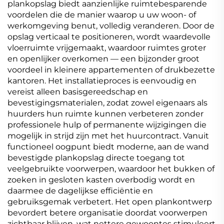
plankopslag biedt aanzienlijke ruimtebesparende
voordelen die de manier waarop u uw woon- of
werkomgeving benut, volledig veranderen. Door de
opslag verticaal te positioneren, wordt waardevolle
vloerruimte vrijgemaakt, waardoor ruimtes groter
en openlijker overkomen — een bijzonder groot
voordeel in kleinere appartementen of drukbezette
kantoren. Het installatieproces is eenvoudig en
vereist alleen basisgereedschap en
bevestigingsmaterialen, zodat zowel eigenaars als
huurders hun ruimte kunnen verbeteren zonder
professionele hulp of permanente wijzigingen die
mogelijk in strijd zijn met het huurcontract. Vanuit
functioneel oogpunt biedt moderne, aan de wand
bevestigde plankopslag directe toegang tot
veelgebruikte voorwerpen, waardoor het bukken of
zoeken in gesloten kasten overbodig wordt en
daarmee de dagelijkse efficiëntie en
gebruiksgemak verbetert. Het open plankontwerp
bevordert betere organisatie doordat voorwerpen
zichtbaar blijven, wat nettere gewoontes stimuleert