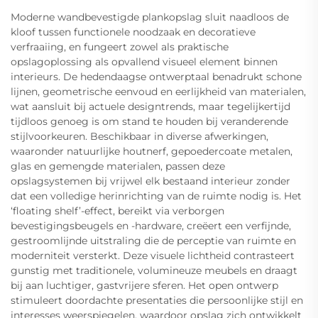
Moderne wandbevestigde plankopslag sluit naadloos de
kloof tussen functionele noodzaak en decoratieve
verfraaiing, en fungeert zowel als praktische
opslagoplossing als opvallend visueel element binnen
interieurs. De hedendaagse ontwerptaal benadrukt schone
lijnen, geometrische eenvoud en eerlijkheid van materialen,
wat aansluit bij actuele designtrends, maar tegelijkertijd
tijdloos genoeg is om stand te houden bij veranderende
stijlvoorkeuren. Beschikbaar in diverse afwerkingen,
waaronder natuurlijke houtnerf, gepoedercoate metalen,
glas en gemengde materialen, passen deze
opslagsystemen bij vrijwel elk bestaand interieur zonder
dat een volledige herinrichting van de ruimte nodig is. Het
‘floating shelf’-effect, bereikt via verborgen
bevestigingsbeugels en -hardware, creëert een verfijnde,
gestroomlijnde uitstraling die de perceptie van ruimte en
moderniteit versterkt. Deze visuele lichtheid contrasteert
gunstig met traditionele, volumineuze meubels en draagt
bij aan luchtiger, gastvrijere sferen. Het open ontwerp
stimuleert doordachte presentaties die persoonlijke stijl en
interesses weerspiegelen, waardoor opslag zich ontwikkelt