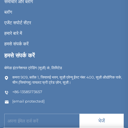
समाचार और ब्लॉग
ब्लॉग
एजेंट सपोर्ट सेंटर
हमारे बारे में
हमसे संपर्क करें
हमसे संपर्क करें
बोमेडा इंटरनेशनल ट्रेडिंग (सुज़ौ) कं, लिमिटेड
कमरा 909, ब्लॉक 1, जियारुई भवन, सुज़ौ एवेन्यू ईस्ट नंबर 400, सुज़ौ औद्योगिक पार्क,
चीन (जियांगसू) पायलट फ्री ट्रेड ज़ोन, सुज़ौ।
+86-13585173657
[email protected]
भेजें