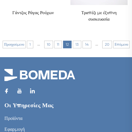
Γάντζος Ράγας Ρούχων
Τραπέζι με έξυπνη
συσκευασία
...
...
Προηγούμενο
1
10
11
12
13
14
20
Επόμενο
Οι Υπηρεσίες Μας
Προϊόντα
Εφαρμογή