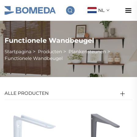
NL
Functionele Wandbeugel
Startpagina
>
Producten
>
Plankensteunen
>
Functionele Wandbeugel
ALLE PRODUCTEN