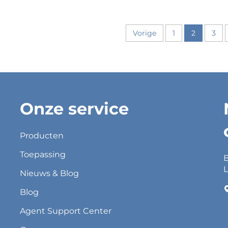
Vorige
1
2
3
Onze service
Producten
Toepassing
B
L
Nieuws & Blog
Blog
Agent Support Center