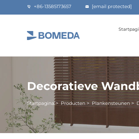
+86-13585173657
[email protected]
Startpag
Decoratieve Wand
Startpagina
>
Producten
>
Plankensteunen
>