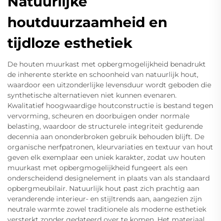
Natuurlijke
houtduurzaamheid en
tijdloze esthetiek
De houten muurkast met opbergmogelijkheid benadrukt
de inherente sterkte en schoonheid van natuurlijk hout,
waardoor een uitzonderlijke levensduur wordt geboden die
synthetische alternatieven niet kunnen evenaren.
Kwalitatief hoogwaardige houtconstructie is bestand tegen
vervorming, scheuren en doorbuigen onder normale
belasting, waardoor de structurele integriteit gedurende
decennia aan ononderbroken gebruik behouden blijft. De
organische nerfpatronen, kleurvariaties en textuur van hout
geven elk exemplaar een uniek karakter, zodat uw houten
muurkast met opbergmogelijkheid fungeert als een
onderscheidend designelement in plaats van als standaard
opbergmeubilair. Natuurlijk hout past zich prachtig aan
veranderende interieur- en stijltrends aan, aangezien zijn
neutrale warmte zowel traditionele als moderne esthetiek
versterkt zonder gedateerd over te komen. Het materiaal