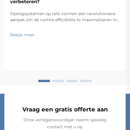
verbeteren?
Opslagsystemen op rails vormen een revolutionaire
aanpak om de ruimte-efficiëntie te maximaliseren in
magazijnen, kantoren en industriële faciliteiten. Door
gebruik te maken van wandbevestigde railsystemen
Bekijk meer
die beweegbare opslagcomponenten ondersteunen,
maken deze oplossingen het moge...
Vraag een gratis offerte aan
Onze vertegenwoordiger neemt spoedig
contact met u op.