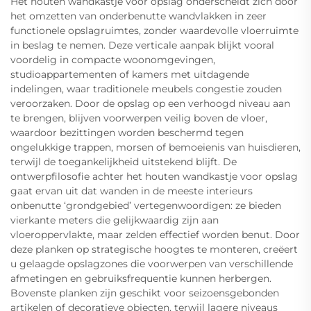
Het houten wandkastje voor opslag onderscheidt zich door
het omzetten van onderbenutte wandvlakken in zeer
functionele opslagruimtes, zonder waardevolle vloerruimte
in beslag te nemen. Deze verticale aanpak blijkt vooral
voordelig in compacte woonomgevingen,
studioappartementen of kamers met uitdagende
indelingen, waar traditionele meubels congestie zouden
veroorzaken. Door de opslag op een verhoogd niveau aan
te brengen, blijven voorwerpen veilig boven de vloer,
waardoor bezittingen worden beschermd tegen
ongelukkige trappen, morsen of bemoeienis van huisdieren,
terwijl de toegankelijkheid uitstekend blijft. De
ontwerpfilosofie achter het houten wandkastje voor opslag
gaat ervan uit dat wanden in de meeste interieurs
onbenutte ‘grondgebied’ vertegenwoordigen: ze bieden
vierkante meters die gelijkwaardig zijn aan
vloeroppervlakte, maar zelden effectief worden benut. Door
deze planken op strategische hoogtes te monteren, creëert
u gelaagde opslagzones die voorwerpen van verschillende
afmetingen en gebruiksfrequentie kunnen herbergen.
Bovenste planken zijn geschikt voor seizoensgebonden
artikelen of decoratieve objecten, terwijl lagere niveaus