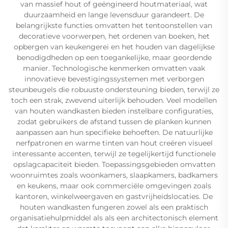
van massief hout of geëngineerd houtmateriaal, wat
duurzaamheid en lange levensduur garandeert. De
belangrijkste functies omvatten het tentoonstellen van
decoratieve voorwerpen, het ordenen van boeken, het
opbergen van keukengerei en het houden van dagelijkse
benodigdheden op een toegankelijke, maar geordende
manier. Technologische kenmerken omvatten vaak
innovatieve bevestigingssystemen met verborgen
steunbeugels die robuuste ondersteuning bieden, terwijl ze
toch een strak, zwevend uiterlijk behouden. Veel modellen
van houten wandkasten bieden instelbare configuraties,
zodat gebruikers de afstand tussen de planken kunnen
aanpassen aan hun specifieke behoeften. De natuurlijke
nerfpatronen en warme tinten van hout creëren visueel
interessante accenten, terwijl ze tegelijkertijd functionele
opslagcapaciteit bieden. Toepassingsgebieden omvatten
woonruimtes zoals woonkamers, slaapkamers, badkamers
en keukens, maar ook commerciële omgevingen zoals
kantoren, winkelweergaven en gastvrijheidslocaties. De
houten wandkasten fungeren zowel als een praktisch
organisatiehulpmiddel als als een architectonisch element