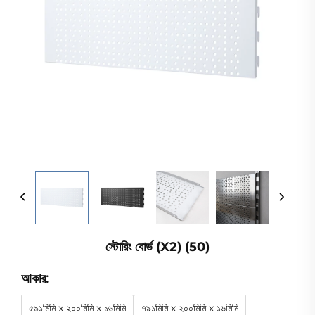
স্টোরিং বোর্ড (x2) (50)
আকার:
৫৯১মিমি x ২০০মিমি x ১৬মিমি
৭৯১মিমি x ২০০মিমি x ১৬মিমি