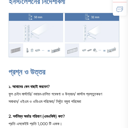
ইনস্টলেশনের নির্দেশাবলী
প্রশ্ন ও উত্তর
১. আমাদের কেন বাছাই করবেন?
ফুল চেইন মাস্টারি/ নবায়ন-চালিত গবেষণা ও উন্নয়ন/ কাস্টম প্রস্তুতকরণ
সমাধান/ ওইএম ও ওডিএম পরিষেবা/ নিখুঁত নমুনা পরিষেবা
2. সর্বনিম্ন অর্ডার পরিমাণ (এমওকিউ) কত?
প্রতি এসকেইউ প্রতি 1,000 টি একক।