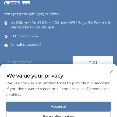
যোগাযোগ করুন
বোমেদা ইন্টারন্যাশনাল ট্রেডিং (সুজো) কোং লিমিটেড
রুম 909, ব্লক 1, জিয়ারুই বিল্ডিং, নং 400 সুজো এভিনিউ ইস্ট, সুজো ইন্ডাস্ট্রিয়াল পার্ক, চীন
(জিয়াংসু) পাইলট ফ্রি ট্রেড জোন, সুজো।
+86-13585173657
[email protected]
পাঠান
We value your privacy
We use cookies and similar tools to provide our services.
If you don't want to accept all cookies, click Personalize
কপিরাইট © 2026 বোমেদা ইন্টারন্যাশনাল ট্রেডিং (সুজৌ) কোং, লিমিটেড। সর্বস্বত্ব সংরক্ষিত।
cookies.
গোপনীয়তা নীতি
Accept all
Personalize cookies