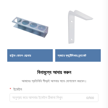
রাউন্ড বোতল হোল্ডার
স্কয়ার ক্যান্টিলিভার ব্র্যাকেট
স্
বিনামূল্যে আদায় করুন
আমাদের প্রতিনিধি শীঘ্রই আপনার সাথে যোগাযোগ করবেন।
ইমেইল
0/100