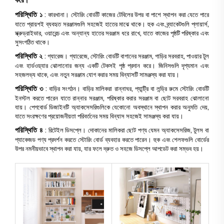
করে।
পরিস্থিতি ১
: কারখানা। স্টোরিং বোর্ডটি কাজের টেবিলের উপর বা পাশে স্থাপন করা যেতে পারে
যাতে প্রায়শই ব্যবহৃত সরঞ্জামগুলি সহজেই হাতের মাঝে থাকে। হুক এবং ব্র্যাকেটগুলি প্লায়ার্স,
স্ক্রুড্রাইভার, ওয়ারেন্চ এবং অন্যান্য হাতের সরঞ্জাম ধরে রাখে, যাতে কাজের পৃষ্ঠটি পরিষ্কার এবং
সুসংগঠিত থাকে।
পরিস্থিতি ২
: গ্যারেজ। গ্যারেজে, স্টোরিং বোর্ডটি বাগানের সরঞ্জাম, গাড়ির সরবরাহ, পাওয়ার টুল
এবং হার্ডওয়্যার ঝোলানোর জন্য একটি টেকসই পৃষ্ঠ প্রদান করে। জিনিসগুলি দৃশ্যমান এবং
সহজলভ্য থাকে, এবং নতুন সরঞ্জাম যোগ করার সময় বিন্যাসটি সামঞ্জস্য করা যায়।
পরিস্থিতি ৩
: বাড়ির সংগঠন। বাড়ির মালিকরা রান্নাঘর, প্যান্ট্রি বা লন্ড্রি রুমে স্টোরিং বোর্ডটি
ইনস্টল করতে পারেন যাতে রান্নার সরঞ্জাম, পরিষ্কার করার সরঞ্জাম বা ছোট সরবরাহ ঝোলানো
যায়। পেগবোর্ড ডিজাইনটি অ্যাকসেসরিগুলিকে যেকোনো অবস্থানে স্থাপন করার অনুমতি দেয়,
যাতে সংরক্ষণের প্রয়োজনীয়তা পরিবর্তনের সময় বিন্যাস সহজেই সামঞ্জস্য করা যায়।
পরিস্থিতি ৪
: রিটেইল ডিসপ্লে। দোকানের মালিকরা ছোট পণ্য যেমন অ্যাকসেসরিজ, টুলস বা
প্যাকেজড পণ্য প্রদর্শন করতে স্টোরিং বোর্ড ব্যবহার করতে পারেন। হুক এবং শেলফগুলি বোর্ডের
উপর নমনীয়ভাবে স্থাপন করা যায়, যার ফলে দ্রুত ও সহজে ডিসপ্লে আপডেট করা সম্ভব হয়।