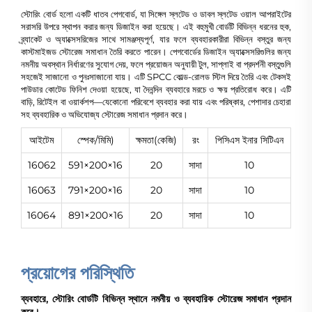
স্টোরিং বোর্ড হলো একটি ধাতব পেগবোর্ড, যা সিঙ্গেল স্লটেড ও ডাবল স্লটেড ওয়াল আপরাইটের
সরাসরি উপরে স্থাপন করার জন্য ডিজাইন করা হয়েছে। এই বহুমুখী বোর্ডটি বিভিন্ন ধরনের হুক,
ব্র্যাকেট ও অ্যাক্সেসরিজের সাথে সামঞ্জস্যপূর্ণ, যার ফলে ব্যবহারকারীরা বিভিন্ন বস্তুর জন্য
কাস্টমাইজড স্টোরেজ সমাধান তৈরি করতে পারেন। পেগবোর্ডের ডিজাইন অ্যাক্সেসরিগুলির জন্য
নমনীয় অবস্থান নির্ধারণের সুযোগ দেয়, ফলে প্রয়োজন অনুযায়ী টুল, সাপ্লাই বা প্রদর্শনী বস্তুগুলি
সহজেই সাজানো ও পুনঃসাজানো যায়। এটি SPCC কোল্ড-রোলড স্টিল দিয়ে তৈরি এবং টেকসই
পাউডার কোটেড ফিনিশ দেওয়া হয়েছে, যা দৈনন্দিন ব্যবহারে মরচে ও ক্ষয় প্রতিরোধ করে। এটি
বাড়ি, রিটেইল বা ওয়ার্কশপ—যেকোনো পরিবেশে ব্যবহার করা যায় এবং পরিষ্কার, পেশাদার চেহারা
সহ ব্যবহারিক ও অভিযোজ্য স্টোরেজ সমাধান প্রদান করে।
আইটেম
স্পেক/মিমি)
ক্ষমতা(কেজি)
রং
পিসিএস ইনার সিটিএন
16062
591×200×16
20
সাদা
10
16063
791×200×16
20
সাদা
10
16064
891×200×16
20
সাদা
10
প্রয়োগের পরিস্থিতি
ব্যবহারে, স্টোরিং বোর্ডটি বিভিন্ন স্থানে নমনীয় ও ব্যবহারিক স্টোরেজ সমাধান প্রদান