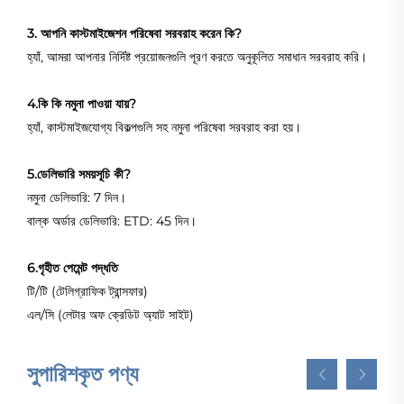
3. আপনি কাস্টমাইজেশন পরিষেবা সরবরাহ করেন কি?
হ্যাঁ, আমরা আপনার নির্দিষ্ট প্রয়োজনগুলি পূরণ করতে অনুকূলিত সমাধান সরবরাহ করি।
4.কি কি নমুনা পাওয়া যায়?
হ্যাঁ, কাস্টমাইজযোগ্য বিকল্পগুলি সহ নমুনা পরিষেবা সরবরাহ করা হয়।
5.ডেলিভারি সময়সূচি কী?
নমুনা ডেলিভারি: 7 দিন।
বাল্ক অর্ডার ডেলিভারি: ETD: 45 দিন।
6.গৃহীত পেমেন্ট পদ্ধতি
টি/টি (টেলিগ্রাফিক ট্রান্সফার)
এল/সি (লেটার অফ ক্রেডিট অ্যাট সাইট)
সুপারিশকৃত পণ্য