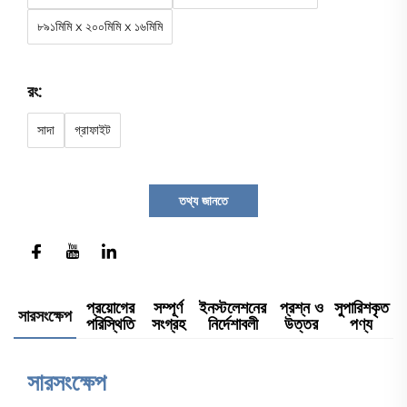
৮৯১মিমি x ২০০মিমি x ১৬মিমি
রং:
সাদা
গ্রাফাইট
তথ্য জানতে
প্রয়োগের
সম্পূর্ণ
ইনস্টলেশনের
প্রশ্ন ও
সুপারিশকৃত
সারসংক্ষেপ
পরিস্থিতি
সংগ্রহ
নির্দেশাবলী
উত্তর
পণ্য
সারসংক্ষেপ