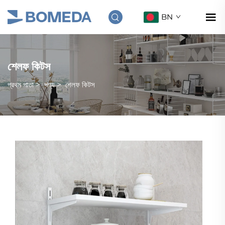
BN
শেলফ কিটস
প্রথম পাতা
>
পণ্য
>
শেলফ কিটস