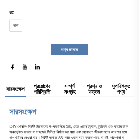
রং:
সাদা
তথ্য জানতে
প্রয়োগের
সম্পূর্ণ
প্রশ্ন ও
সুপারিশকৃত
সারসংক্ষেপ
পরিস্থিতি
সংগ্রহ
উত্তর
পণ্য
সারসংক্ষেপ
DIY শেলফিং কিটটি উচ্চমানের উপকরণ দিয়ে তৈরি, এতে ওয়াল ট্র‍্যাক, ব্র্যাকেট এবং কাঠের তাক
অন্তর্ভুক্ত রয়েছে যা সহজেই মিলিয়ে নির্মাণ করা যায় এবং যেকোনো জীবনযাপনের জায়গার সঙ্গে
খাপ খাইয়ে নেওয়া যায়। কিটটি সর্বোচ্চ 55 কেজি ওজন সহ্য করতে পারে, যা বই, গাছপালা বা