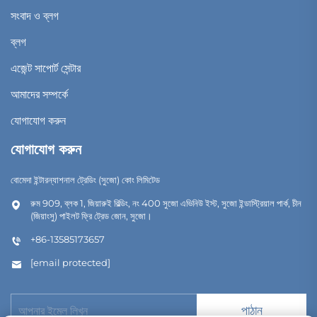
সংবাদ ও ব্লগ
ব্লগ
এজেন্ট সাপোর্ট সেন্টার
আমাদের সম্পর্কে
যোগাযোগ করুন
যোগাযোগ করুন
বোমেদা ইন্টারন্যাশনাল ট্রেডিং (সুজো) কোং লিমিটেড
রুম 909, ব্লক 1, জিয়ারুই বিল্ডিং, নং 400 সুজো এভিনিউ ইস্ট, সুজো ইন্ডাস্ট্রিয়াল পার্ক, চীন
(জিয়াংসু) পাইলট ফ্রি ট্রেড জোন, সুজো।
+86-13585173657
[email protected]
পাঠান