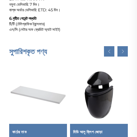
নমুনা ডেলিভারি: 7 দিন।
বাল্ক অর্ডার ডেলিভারি: ETD: 45 দিন।
6.
গৃহীত পেমেন্ট পদ্ধতি
টি/টি (টেলিগ্রাফিক ট্রান্সফার)
এল/সি (লেটার অফ ক্রেডিট অ্যাট সাইট)
সুপারিশকৃত পণ্য
কাঠের তাক
মিডি আলু ক্লিপ জোড়া
আ