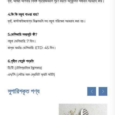
হ্যাঁ, আমরা আপনার নির্দিষ্ট প্রয়োজনগুলি পূরণ করতে অনুকূলিত সমাধান সরবরাহ করি।
4.কি কি নমুনা পাওয়া যায়?
হ্যাঁ, কাস্টমাইজযোগ্য বিকল্পগুলি সহ নমুনা পরিষেবা সরবরাহ করা হয়।
5.ডেলিভারি সময়সূচি কী?
নমুনা ডেলিভারি: 7 দিন।
বাল্ক অর্ডার ডেলিভারি: ETD: 45 দিন।
6.গৃহীত পেমেন্ট পদ্ধতি
টি/টি (টেলিগ্রাফিক ট্রান্সফার)
এল/সি (লেটার অফ ক্রেডিট অ্যাট সাইট)
সুপারিশকৃত পণ্য