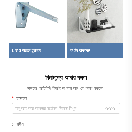
L ভারী দায়িত্ব ব্র্যাকেট
কাঠের তাক কিট
D
বিনামূল্যে আদায় করুন
আমাদের প্রতিনিধি শীঘ্রই আপনার সাথে যোগাযোগ করবেন।
ইমেইল
0/100
মোবাইল