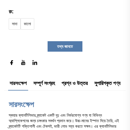
রং:
সাদা
কালো
তথ্য জানতে
সারসংক্ষেপ
সম্পূর্ণ সংগ্রহ
প্রশ্ন ও উত্তর
সুপারিশকৃত পণ্য
সারসংক্ষেপ
স্কয়ার ক্যানটিলিভার ব্র্যাকেট একটি দৃঢ় এবং নির্ভরযোগ্য পণ্য যা বিভিন্ন
অ্যাপ্লিকেশনের জন্য চমৎকার সমর্থন প্রদান করে। উচ্চ-মানের ইস্পাত দিয়ে তৈরি, এই
ব্র্যাকেটটি শক্তিশালী এবং টেকসই, ভারী লোড সহ্য করতে সক্ষম। এর ক্যানটিলিভার