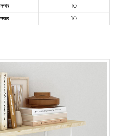
িলভার
10
িলভার
10