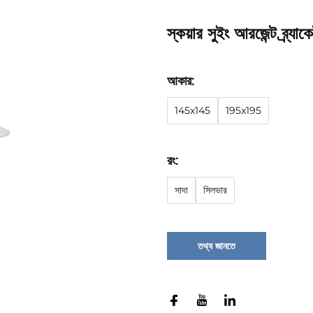
স্কয়ার সুইং আরজেন্ট ব্র্যাক
আকার:
145x145
195x195
রং:
সাদা
সিলভার
তথ্য জানতে