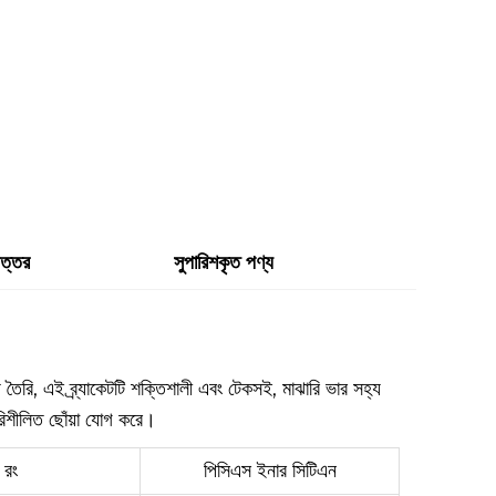
উত্তর
সুপারিশকৃত পণ্য
়ে তৈরি, এই ব্র্যাকেটটি শক্তিশালী এবং টেকসই, মাঝারি ভার সহ্য
রিশীলিত ছোঁয়া যোগ করে।
রং
পিসিএস ইনার সিটিএন