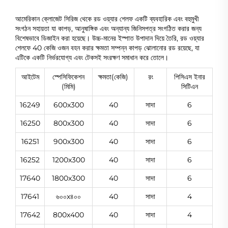
আমেরিকান ক্লোজেট সিরিজ থেকে রড ওয়্যার শেলফ একটি ব্যবহারিক এবং বহুমুখী
সংগঠন সহায়তা যা কাপড়, আনুষাঙ্গিক এবং অন্যান্য জিনিসপত্র সংগঠিত করার জন্য
বিশেষভাবে ডিজাইন করা হয়েছে। উচ্চ-মানের ইস্পাত উপাদান দিয়ে তৈরি, রড ওয়্যার
শেলফে 40 কেজি ওজন বহন করার ক্ষমতা সম্পন্ন কাপড় ঝোলানোর রড রয়েছে, যা
এটিকে একটি নির্ভরযোগ্য এবং টেকসই সংরক্ষণ সমাধান করে তোলে।
আইটেম
স্পেসিফিকেশন
ক্ষমতা(কেজি)
রং
পিসিএস ইনার
(মিমি)
সিটিএন
16249
600x300
40
সাদা
6
16250
800x300
40
সাদা
6
16251
900x300
40
সাদা
6
16252
1200x300
40
সাদা
6
17640
1800x300
40
সাদা
6
17641
৬০০x৪০০
40
সাদা
4
17642
800x400
40
সাদা
4