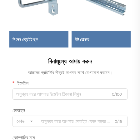
সিঙ্গেল স্ট্রেইট হুক
বিট হোল্ডার
স্
বিনামূল্যে আদায় করুন
আমাদের প্রতিনিধি শীঘ্রই আপনার সাথে যোগাযোগ করবেন।
ইমেইল
0/100
মোবাইল
কোড
0/16
কোম্পানির নাম