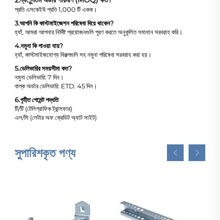
2.
ন্যूনতম অর্ডার পরিমাণ (MOQ) কত?
প্রতি এসকেইউ প্রতি 1,000 টি একক।
3.
আপনি কি কাস্টমাইজেশন পরিষেবা দিয়ে থাকেন?
হ্যাঁ, আমরা আপনার নির্দিষ্ট প্রয়োজনগুলি পূরণ করতে অনুকূলিত সমাধান সরবরাহ করি।
4.
নমুনা কি পাওয়া যায়?
হ্যাঁ, কাস্টমাইজযোগ্য বিকল্পগুলি সহ নমুনা পরিষেবা সরবরাহ করা হয়।
5.
ডেলিভারির সময়সীমা কত?
নমুনা ডেলিভারি: 7 দিন।
বাল্ক অর্ডার ডেলিভারি: ETD: 45 দিন।
6.
গৃহীত পেমেন্ট পদ্ধতি
টি/টি (টেলিগ্রাফিক ট্রান্সফার)
এল/সি (লেটার অফ ক্রেডিট অ্যাট সাইট)
সুপারিশকৃত পণ্য