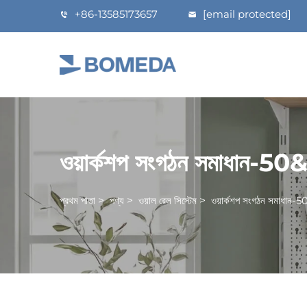
+86-13585173657
[email protected]
ওয়ার্কশপ সংগঠন সমাধান-50&
প্রথম পাতা
>
পণ্য
>
ওয়াল রেল সিস্টেম
>
ওয়ার্কশপ সংগঠন সমাধান-5