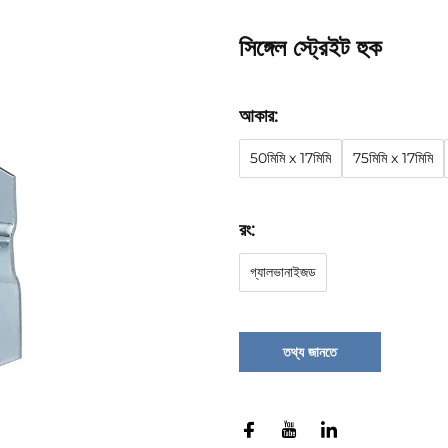
সিঙ্গেল স্ট্রেইট হুক
আকার:
50মিমি x 17মিমি
75মিমি x 17মিমি
রং:
গ্যালভানাইজড
তথ্য জানতে