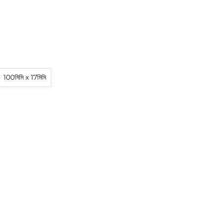
100মিমি x 17মিমি