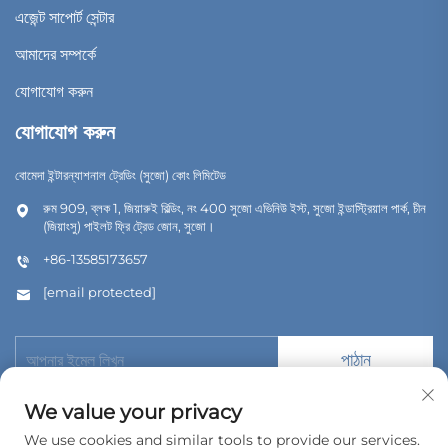
এজেন্ট সাপোর্ট সেন্টার
আমাদের সম্পর্কে
যোগাযোগ করুন
যোগাযোগ করুন
বোমেদা ইন্টারন্যাশনাল ট্রেডিং (সুজো) কোং লিমিটেড
রুম 909, ব্লক 1, জিয়ারুই বিল্ডিং, নং 400 সুজো এভিনিউ ইস্ট, সুজো ইন্ডাস্ট্রিয়াল পার্ক, চীন
(জিয়াংসু) পাইলট ফ্রি ট্রেড জোন, সুজো।
+86-13585173657
[email protected]
পাঠান
We value your privacy
We use cookies and similar tools to provide our services.