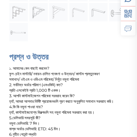
প্রশ্ন ও উত্তর
১. আমাদের কেন বাছাই করবেন?
ফুল চেইন মাস্টারি/ নবায়ন-চালিত গবেষণা ও উন্নয়ন/ কাস্টম প্রস্তুতকরণ
সমাধান/ ওইএম ও ওডিএম পরিষেবা/ নিখুঁত নমুনা পরিষেবা
2. সর্বনিম্ন অর্ডার পরিমাণ (এমওকিউ) কত?
প্রতি এসকেইউ প্রতি 1,000 টি একক।
3. আপনি কাস্টমাইজেশন পরিষেবা সরবরাহ করেন কি?
হ্যাঁ, আমরা আপনার নির্দিষ্ট প্রয়োজনগুলি পূরণ করতে অনুকূলিত সমাধান সরবরাহ করি।
4.কি কি নমুনা পাওয়া যায়?
হ্যাঁ, কাস্টমাইজযোগ্য বিকল্পগুলি সহ নমুনা পরিষেবা সরবরাহ করা হয়।
5.ডেলিভারি সময়সূচি কী?
নমুনা ডেলিভারি: 7 দিন।
বাল্ক অর্ডার ডেলিভারি: ETD: 45 দিন।
6.গৃহীত পেমেন্ট পদ্ধতি