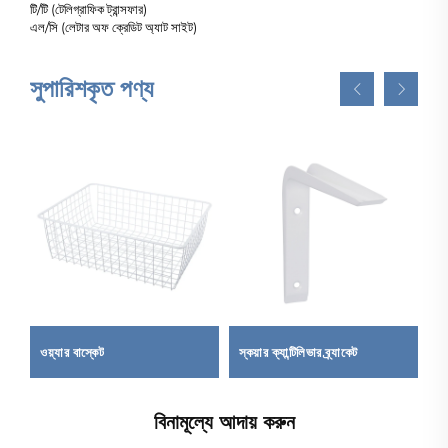
টি/টি (টেলিগ্রাফিক ট্রান্সফার)
এল/সি (লেটার অফ ক্রেডিট অ্যাট সাইট)
সুপারিশকৃত পণ্য
ওয়্যার বাস্কেট
স্কয়ার ক্যান্টিলিভার ব্র্যাকেট
বর
বিনামূল্যে আদায় করুন