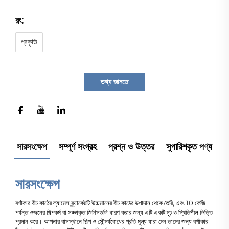
রং:
প্রকৃতি
তথ্য জানতে
সারসংক্ষেপ
সম্পূর্ণ সংগ্রহ
প্রশ্ন ও উত্তর
সুপারিশকৃত পণ্য
সারসংক্ষেপ
বর্গাকার বীচ কাঠের ল্যামেল ব্র্যাকেটটি উচ্চমানের বীচ কাঠের উপাদান থেকে তৈরি, এবং 10 কেজি
পর্যন্ত ওজনের শিল্পকর্ম বা সজ্জাকৃত জিনিসগুলি ধারণ করার জন্য এটি একটি দৃঢ় ও স্থিতিশীল ভিত্তি
প্রদান করে। আপনার বাসস্থানে শিল্প ও সৌন্দর্যবোধের প্রতি মূল্য যারা দেন তাদের জন্য বর্গাকার