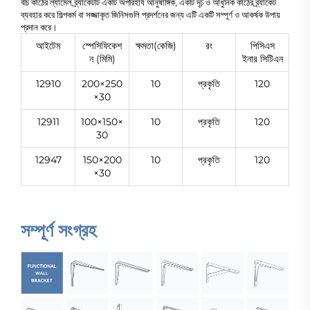
বীচ কাঠের ল্যামেল ব্র্যাকেটটি একটি অপরিহার্য আনুষাঙ্গিক, একটি দৃঢ় ও আধুনিক কাঠের ব্র্যাকেট
ব্যবহার করে শিল্পকর্ম বা সজ্জাকৃত জিনিসগুলি প্রদর্শনের জন্য এটি একটি সম্পূর্ণ ও আকর্ষক উপায়
প্রদান করে।
আইটেম
স্পেসিফিকেশ
ক্ষমতা(কেজি)
রং
পিসিএস
ন (মিমি)
ইনার সিটিএন
12910
200×250
10
প্রকৃতি
120
×30
12911
100×150×
10
প্রকৃতি
120
30
12947
150×200
10
প্রকৃতি
120
×30
সম্পূর্ণ সংগ্রহ