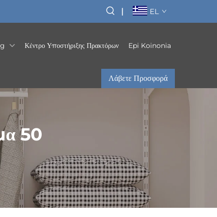
|
EL
og
Κέντρο Υποστήριξης Πρακτόρων
Epi Koinonia
Λάβετε Προσφορά
μα 50