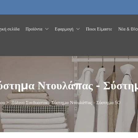
ική σελίδα
Προϊόντα
Εφαρμογή
Ποιοι Είμαστε
Νέα & Bl
Σύστημα Ντουλάπας - Σύστη
ιου
>
Ξύλινο Συνδυαστικό Σύστημα Ντουλάπας - Σύστημα 50