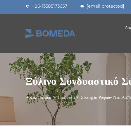
+86-13585173657
[email protected]
Αρχ
Ξύλινο Συνδυαστικό 
Αρχική σελίδα
>
Προϊόντα
>
Σύστημα Ραφιών Ντουλάπ