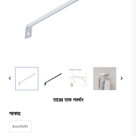
তারের তাক সমর্থন
আকার:
৪৩০mm