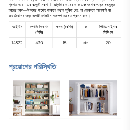
প্রদান করে। এর বহুমুখী নকশা L-আকৃতির তারের তাক এবং জামাকাপড়ের রডযুক্ত
তারের তাক—উভয়ের সাথেই ব্যবহার করার সুবিধা দেয়, যা যেকোনো আলমারি বা
ওয়ার্ডরোবের জন্য একটি সর্বজনীন সংরক্ষণ সমাধান প্রদান করে।
আইটেম
স্পেসিফিকেশন
ক্ষমতা(কেজি)
রং
পিসিএস ইনার
(মিমি)
সিটিএন
14522
430
15
সাদা
20
প্রয়োগের পরিস্থিতি