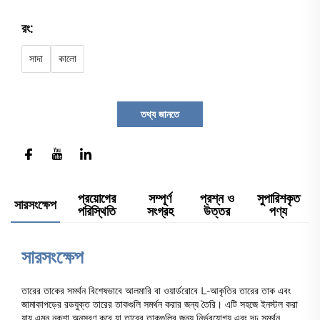
রং:
সাদা
কালো
তথ্য জানতে
প্রয়োগের
সম্পূর্ণ
প্রশ্ন ও
সুপারিশকৃত
সারসংক্ষেপ
পরিস্থিতি
সংগ্রহ
উত্তর
পণ্য
সারসংক্ষেপ
তারের তাকের সমর্থন বিশেষভাবে আলমারি বা ওয়ার্ডরোবে L-আকৃতির তারের তাক এবং
জামাকাপড়ের রডযুক্ত তারের তাকগুলি সমর্থন করার জন্য তৈরি। এটি সহজে ইনস্টল করা
যায় এমন নকশা অনুসরণ করে যা তারের তাকগুলির জন্য নির্ভরযোগ্য এবং দৃঢ় সমর্থন