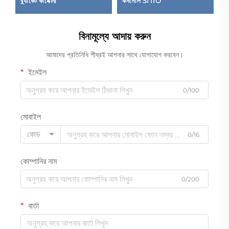
ব্র্যাকেট কানেক্টর
কনসোল SITIO
D
বিনামূল্যে আদায় করুন
আমাদের প্রতিনিধি শীঘ্রই আপনার সাথে যোগাযোগ করবেন।
ইমেইল
0/100
মোবাইল
কোড
0/16
কোম্পানির নাম
0/200
বার্তা