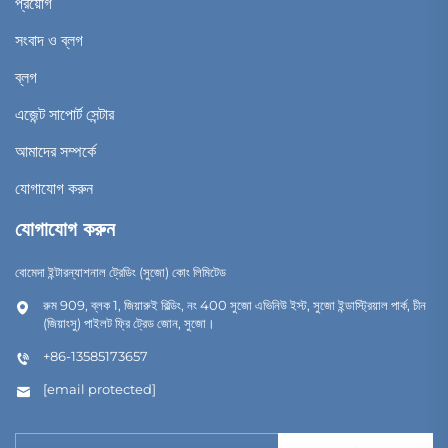
প্রয়োগ
সংবাদ ও ব্লগ
ব্লগ
এজেন্ট সাপোর্ট সেন্টার
আমাদের সম্পর্কে
যোগাযোগ করুন
যোগাযোগ করুন
বোমেদা ইন্টারন্যাশনাল ট্রেডিং (সুজো) কোং লিমিটেড
রুম 909, ব্লক 1, জিয়ারুই বিল্ডিং, নং 400 সুজো এভিনিউ ইস্ট, সুজো ইন্ডাস্ট্রিয়াল পার্ক, চীন
(জিয়াংসু) পাইলট ফ্রি ট্রেড জোন, সুজো।
+86-13585173657
[email protected]