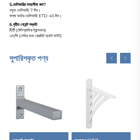
5.
ডেলিভারির সময়সীমা কত?
নমুনা ডেলিভারি: 7 দিন।
বাল্ক অর্ডার ডেলিভারি: ETD: 45 দিন।
6.
গৃহীত পেমেন্ট পদ্ধতি
টি/টি (টেলিগ্রাফিক ট্রান্সফার)
এল/সি (লেটার অফ ক্রেডিট অ্যাট সাইট)
সুপারিশকৃত পণ্য