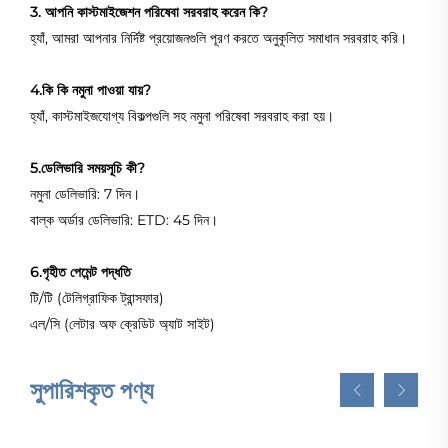
3. আপনি কাস্টমাইজেশন পরিষেবা সরবরাহ করেন কি?
হ্যাঁ, আমরা আপনার নির্দিষ্ট প্রয়োজনগুলি পূরণ করতে অনুকূলিত সমাধান সরবরাহ করি।
4.কি কি নমুনা পাওয়া যায়?
হ্যাঁ, কাস্টমাইজযোগ্য বিকল্পগুলি সহ নমুনা পরিষেবা সরবরাহ করা হয়।
5.ডেলিভারি সময়সূচি কী?
নমুনা ডেলিভারি: 7 দিন।
বাল্ক অর্ডার ডেলিভারি: ETD: 45 দিন।
6.গৃহীত পেমেন্ট পদ্ধতি
টি/টি (টেলিগ্রাফিক ট্রান্সফার)
এল/সি (লেটার অফ ক্রেডিট অ্যাট সাইট)
সুপারিশকৃত পণ্য