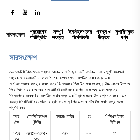
প্রয়োগের
সম্পূর্ণ
ইনস্টলেশনের
প্রশ্ন ও
সুপারিশকৃত
সারসংক্ষেপ
পরিস্থিতি
সংগ্রহ
নির্দেশাবলী
উত্তর
পণ্য
সারসংক্ষেপ
ক্লোজেট সিরিজ থেকে ওয়্যার তাকের বালতি হল একটি কার্যকর এবং বহুমুখী সংরক্ষণ
সহায়ক যা ক্লোজেট বা ওয়ার্ডরোবের মধ্যে স্থান সংগঠিত করার জন্য এবং
সর্বোত্তমভাবে ব্যবহার করার জন্য বিশেষভাবে ডিজাইন করা হয়েছে। উচ্চ মানের ইস্পাত
দিয়ে তৈরি ওয়্যার তাকের বালতিটি টেকসই এবং কাপড়, সাজসজ্জা এবং অন্যান্য
জিনিসপত্র সংরক্ষণ ও সংগঠিত করার জন্য একটি সুবিধাজনক উপায় প্রদান করে। এর
অনন্য ডিজাইনটি যে কোনও ওয়্যার তাকে স্থাপন এবং কাস্টমাইজ করার জন্য সহজ
পদ্ধতি দেয়।
আই
স্পেসিফিকেশন
ক্ষমতা(কেজি)
রং
পিসিএস ইনার
টেম
(মিমি)
সিটিএন
143
600×439×
40
সাদা
2
29
97