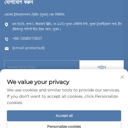
যোগাযোগ করুন
বোমেদা ইন্টারন্যাশনাল ট্রেডিং (সুজো) কোং লিমিটেড
রুম 909, ব্লক 1, জিয়ারুই বিল্ডিং, নং 400 সুজো এভিনিউ ইস্ট, সুজো ইন্ডাস্ট্রিয়াল পার্ক, চীন
(জিয়াংসু) পাইলট ফ্রি ট্রেড জোন, সুজো।
+86-13585173657
[email protected]
পাঠান
We value your privacy
We use cookies and similar tools to provide our services.
If you don't want to accept all cookies, click Personalize
কপিরাইট © 2026 বোমেদা ইন্টারন্যাশনাল ট্রেডিং (সুজৌ) কোং, লিমিটেড। সর্বস্বত্ব সংরক্ষিত।
cookies.
গোপনীয়তা নীতি
Accept all
Personalize cookies