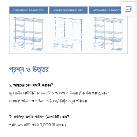
প্রশ্ন ও উত্তর
১. আমাদের কেন বাছাই করবেন?
ফুল চেইন মাস্টারি/ নবায়ন-চালিত গবেষণা ও উন্নয়ন/ কাস্টম প্রস্তুতকরণ
সমাধান/ ওইএম ও ওডিএম পরিষেবা/ নিখুঁত নমুনা পরিষেবা
2. সর্বনিম্ন অর্ডার পরিমাণ (এমওকিউ) কত?
প্রতি এসকেইউ প্রতি 1,000 টি একক।