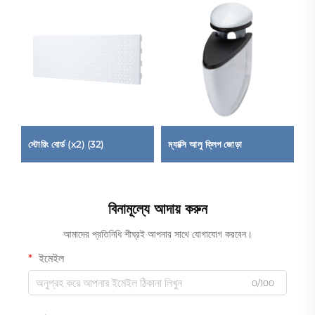
স্টোরিং বোর্ড (x2) (32)
ম্যাক্সি আলু ক্লিপ জোড়া
বর
বিনামূল্যে আদায় করুন
আমাদের প্রতিনিধি শীঘ্রই আপনার সাথে যোগাযোগ করবেন।
ইমেইল
0/100