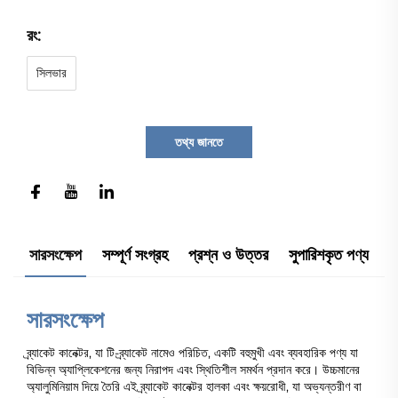
রং:
সিলভার
তথ্য জানতে
সারসংক্ষেপ
সম্পূর্ণ সংগ্রহ
প্রশ্ন ও উত্তর
সুপারিশকৃত পণ্য
সারসংক্ষেপ
ব্র্যাকেট কানেক্টর, যা টি-ব্র্যাকেট নামেও পরিচিত, একটি বহুমুখী এবং ব্যবহারিক পণ্য যা
বিভিন্ন অ্যাপ্লিকেশনের জন্য নিরাপদ এবং স্থিতিশীল সমর্থন প্রদান করে। উচ্চমানের
অ্যালুমিনিয়াম দিয়ে তৈরি এই ব্র্যাকেট কানেক্টর হালকা এবং ক্ষয়রোধী, যা অভ্যন্তরীণ বা