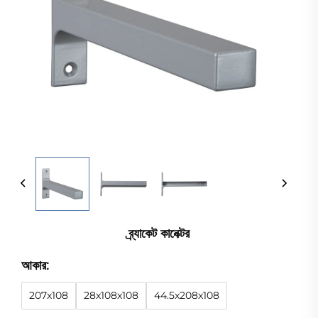
ব্র্যাকেট কানেক্টর
আকার:
207x108
28x108x108
44.5x208x108