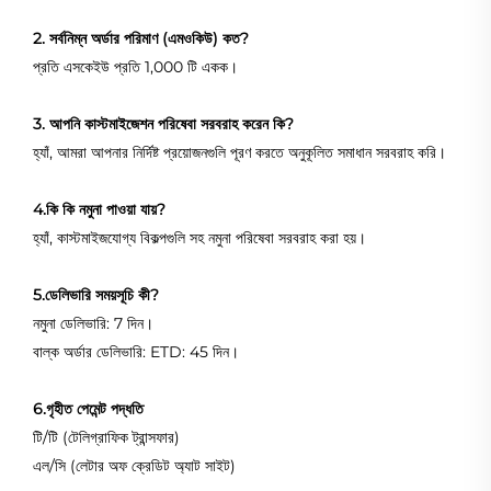
2. সর্বনিম্ন অর্ডার পরিমাণ (এমওকিউ) কত?
প্রতি এসকেইউ প্রতি 1,000 টি একক।
3. আপনি কাস্টমাইজেশন পরিষেবা সরবরাহ করেন কি?
হ্যাঁ, আমরা আপনার নির্দিষ্ট প্রয়োজনগুলি পূরণ করতে অনুকূলিত সমাধান সরবরাহ করি।
4.কি কি নমুনা পাওয়া যায়?
হ্যাঁ, কাস্টমাইজযোগ্য বিকল্পগুলি সহ নমুনা পরিষেবা সরবরাহ করা হয়।
5.ডেলিভারি সময়সূচি কী?
নমুনা ডেলিভারি: 7 দিন।
বাল্ক অর্ডার ডেলিভারি: ETD: 45 দিন।
6.গৃহীত পেমেন্ট পদ্ধতি
টি/টি (টেলিগ্রাফিক ট্রান্সফার)
এল/সি (লেটার অফ ক্রেডিট অ্যাট সাইট)