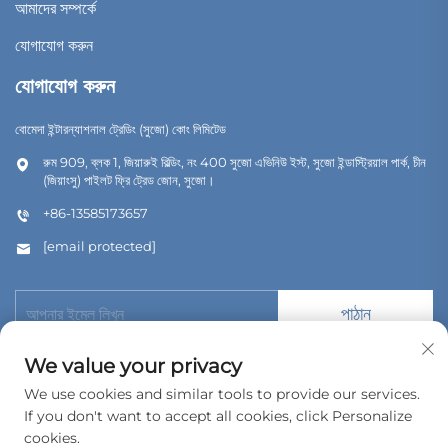
আমাদের সম্পর্কে
যোগাযোগ করুন
যোগাযোগ করুন
বোমেদা ইন্টারন্যাশনাল ট্রেডিং (সুজো) কোং লিমিটেড
রুম 909, ব্লক 1, জিয়ারুই বিল্ডিং, নং 400 সুজো এভিনিউ ইস্ট, সুজো ইন্ডাস্ট্রিয়াল পার্ক, চীন
(জিয়াংসু) পাইলট ফ্রি ট্রেড জোন, সুজো।
+86-13585173657
[email protected]
পাঠান
We value your privacy
We use cookies and similar tools to provide our services.
If you don't want to accept all cookies, click Personalize
কপিরাইট © 2026 বোমেদা ইন্টারন্যাশনাল ট্রেডিং (সুজৌ) কোং, লিমিটেড। সর্বস্বত্ব সংরক্ষিত।
cookies.