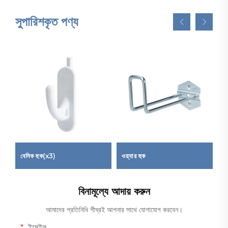
সুপারিশকৃত পণ্য
বেসিক হুক(x3)
ওয়্যার হুক
অ
বিনামূল্যে আদায় করুন
আমাদের প্রতিনিধি শীঘ্রই আপনার সাথে যোগাযোগ করবেন।
ইমেইল