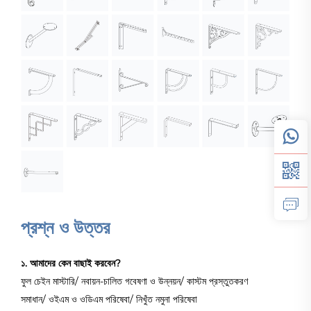
প্রশ্ন ও উত্তর
১. আমাদের কেন বাছাই করবেন?
ফুল চেইন মাস্টারি/ নবায়ন-চালিত গবেষণা ও উন্নয়ন/ কাস্টম প্রস্তুতকরণ
সমাধান/ ওইএম ও ওডিএম পরিষেবা/ নিখুঁত নমুনা পরিষেবা