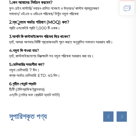
1.
কেন আমাদের নির্বাচন করবেন?
ফুল চেইন মাস্টারি/ নবায়ন-চালিত গবেষণা ও উন্নয়ন/ কাস্টম প্রস্তুতকরণ
সমাধান/ ওইএম ও ওডিএম পরিষেবা/ নিখুঁত নমুনা পরিষেবা
2.
ন্যूনতম অর্ডার পরিমাণ (MOQ) কত?
প্রতি এসকেইউ প্রতি 1,000 টি একক।
3.
আপনি কি কাস্টমাইজেশন পরিষেবা দিয়ে থাকেন?
হ্যাঁ, আমরা আপনার নির্দিষ্ট প্রয়োজনগুলি পূরণ করতে অনুকূলিত সমাধান সরবরাহ করি।
4.
নমুনা কি পাওয়া যায়?
হ্যাঁ, কাস্টমাইজযোগ্য বিকল্পগুলি সহ নমুনা পরিষেবা সরবরাহ করা হয়।
5.
ডেলিভারির সময়সীমা কত?
নমুনা ডেলিভারি: 7 দিন।
বাল্ক অর্ডার ডেলিভারি: ETD: 45 দিন।
6.
গৃহীত পেমেন্ট পদ্ধতি
টি/টি (টেলিগ্রাফিক ট্রান্সফার)
এল/সি (লেটার অফ ক্রেডিট অ্যাট সাইট)
সুপারিশকৃত পণ্য