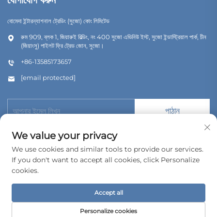
যোগাযোগ করুন
বোমেদা ইন্টারন্যাশনাল ট্রেডিং (সুজো) কোং লিমিটেড
রুম 909, ব্লক 1, জিয়ারুই বিল্ডিং, নং 400 সুজো এভিনিউ ইস্ট, সুজো ইন্ডাস্ট্রিয়াল পার্ক, চীন
(জিয়াংসু) পাইলট ফ্রি ট্রেড জোন, সুজো।
+86-13585173657
[email protected]
পাঠান
We value your privacy
We use cookies and similar tools to provide our services.
If you don't want to accept all cookies, click Personalize
কপিরাইট © 2026 বোমেদা ইন্টারন্যাশনাল ট্রেডিং (সুজৌ) কোং, লিমিটেড। সর্বস্বত্ব সংরক্ষিত।
cookies.
গোপনীয়তা নীতি
Accept all
Personalize cookies