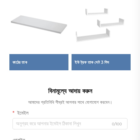
েম
কাঠের তাক
ইউ ট্রফ তাক সেট 3 পিস
ত
বিনামূল্যে আদায় করুন
আমাদের প্রতিনিধি শীঘ্রই আপনার সাথে যোগাযোগ করবেন।
ইমেইল
0/100