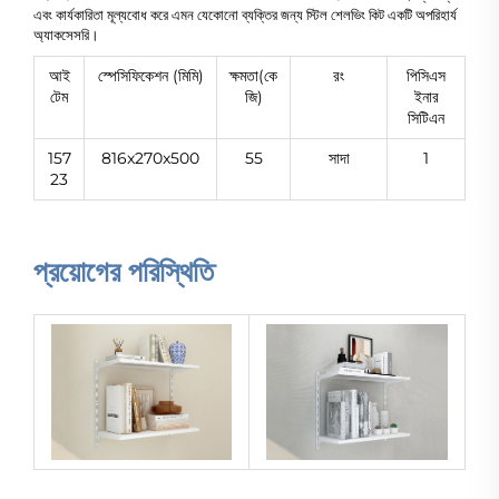
এবং কার্যকারিতা মূল্যবোধ করে এমন যেকোনো ব্যক্তির জন্য স্টিল শেলভিং কিট একটি অপরিহার্য
অ্যাকসেসরি।
আই
স্পেসিফিকেশন (মিমি)
ক্ষমতা(কে
রং
পিসিএস
টেম
জি)
ইনার
সিটিএন
157
816x270x500
55
সাদা
1
23
প্রয়োগের পরিস্থিতি