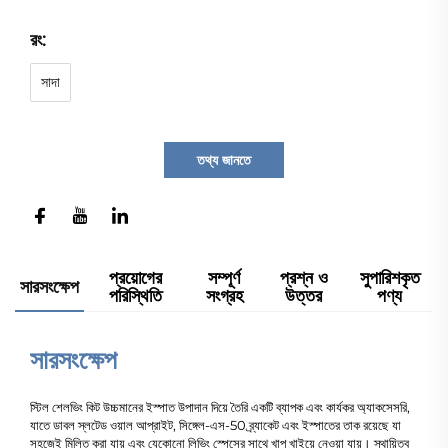
রং:
সাদা
তথ্য জানতে
প্রয়োগের
সম্পূর্ণ
প্রশ্ন ও
সুপারিশকৃত
সারসংক্ষেপ
পরিস্থিতি
সংগ্রহ
উত্তর
পণ্য
সারসংক্ষেপ
স্টিল শেলভিং কিট উচ্চমানের ইস্পাত উপাদান দিয়ে তৈরি একটি ব্যাপক এবং কার্যকর অ্যাকসেসরি,
যাতে ডাবল স্লটেড ওয়াল আপ্রাইট, সিঙ্গেল-এস-50 ব্র্যাকেট এবং ইস্পাতের তাক রয়েছে যা
সহজেই মিলিত করা যায় এবং যেকোনো লিভিং স্পেসের সাথে খাপ খাইয়ে নেওয়া যায়। স্থায়িত্ব