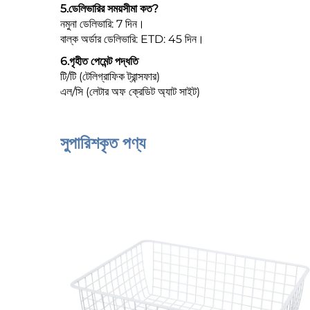
5.
ডেলিভারির সময়সীমা কত?
নমুনা ডেলিভারি: 7 দিন।
বাল্ক অর্ডার ডেলিভারি: ETD: 45 দিন।
6.
গৃহীত পেমেন্ট পদ্ধতি
টি/টি (টেলিগ্রাফিক ট্রান্সফার)
এল/সি (লেটার অফ ক্রেডিট অ্যাট সাইট)
সুপারিশকৃত পণ্য