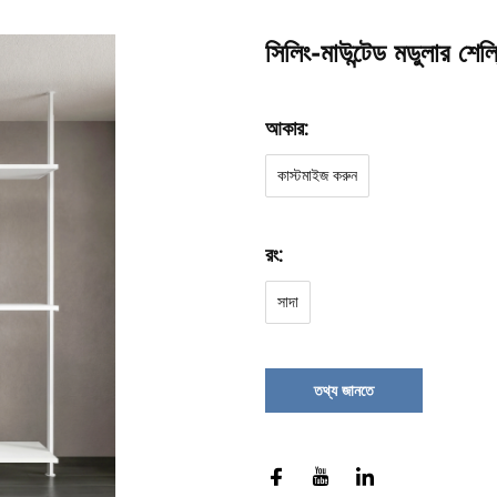
সিলিং-মাউন্টেড মডুলার শেল্
আকার:
কাস্টমাইজ করুন
রং:
সাদা
তথ্য জানতে