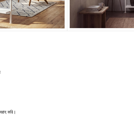
ণ
সরবরাহ করি।