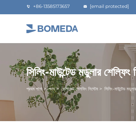
+86-13585173657
[email protected]
সিলিং-মাউন্টেড মডুলার শেল্ফিং 
প্রথম পাতা
>
পণ্য
>
ক্লোজেট শেলফিং সিস্টেম
>
সিলিং-মাউন্টেড মডুলার