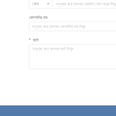
কোড
কোম্পানির নাম
বার্তা