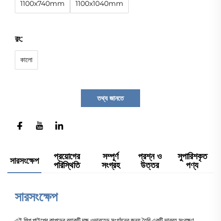
1100x740mm
1100x1040mm
রং:
কালো
তথ্য জানতে
প্রয়োগের
সম্পূর্ণ
প্রশ্ন ও
সুপারিশকৃত
সারসংক্ষেপ
পরিস্থিতি
সংগ্রহ
উত্তর
পণ্য
সারসংক্ষেপ
এই শিল্প পাইপের কাপড়ের র‍্যাকটি দক্ষ ওভারহেড সংগঠনের জন্য তৈরি একটি ভারবহ সংরক্ষণ