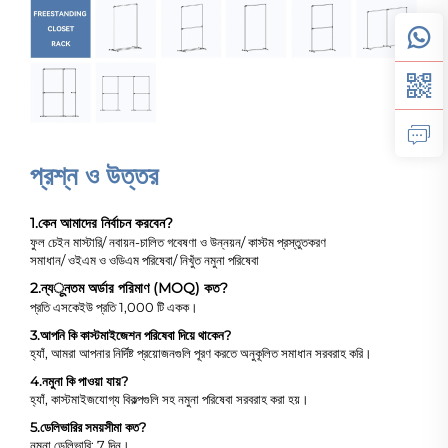
প্রশ্ন ও উত্তর
1.
কেন আমাদের নির্বাচন করবেন?
ফুল চেইন মাস্টারি/ নবায়ন-চালিত গবেষণা ও উন্নয়ন/ কাস্টম প্রস্তুতকরণ
সমাধান/ ওইএম ও ওডিএম পরিষেবা/ নিখুঁত নমুনা পরিষেবা
2.
ন্যूনতম অর্ডার পরিমাণ (MOQ) কত?
প্রতি এসকেইউ প্রতি 1,000 টি একক।
3.
আপনি কি কাস্টমাইজেশন পরিষেবা দিয়ে থাকেন?
হ্যাঁ, আমরা আপনার নির্দিষ্ট প্রয়োজনগুলি পূরণ করতে অনুকূলিত সমাধান সরবরাহ করি।
4.
নমুনা কি পাওয়া যায়?
হ্যাঁ, কাস্টমাইজযোগ্য বিকল্পগুলি সহ নমুনা পরিষেবা সরবরাহ করা হয়।
5.
ডেলিভারির সময়সীমা কত?
নমুনা ডেলিভারি: 7 দিন।