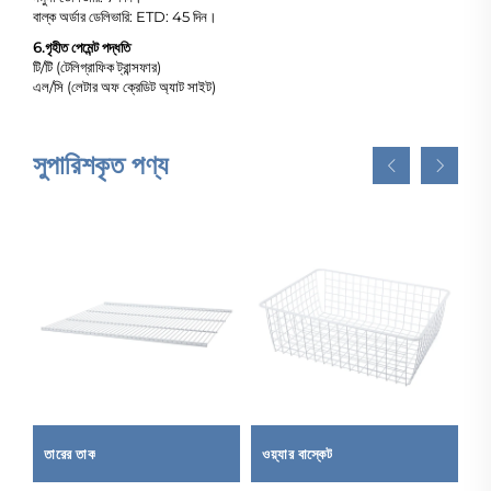
বাল্ক অর্ডার ডেলিভারি: ETD: 45 দিন।
6.
গৃহীত পেমেন্ট পদ্ধতি
টি/টি (টেলিগ্রাফিক ট্রান্সফার)
এল/সি (লেটার অফ ক্রেডিট অ্যাট সাইট)
সুপারিশকৃত পণ্য
তারের তাক
ওয়্যার বাস্কেট
ড
3