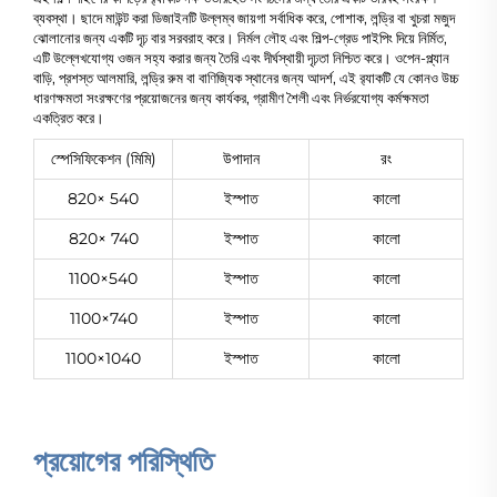
ব্যবস্থা। ছাদে মাউন্ট করা ডিজাইনটি উল্লম্ব জায়গা সর্বাধিক করে, পোশাক, লন্ড্রি বা খুচরা মজুদ
ঝোলানোর জন্য একটি দৃঢ় বার সরবরাহ করে। নির্মল লৌহ এবং শিল্প-গ্রেড পাইপিং দিয়ে নির্মিত,
এটি উল্লেখযোগ্য ওজন সহ্য করার জন্য তৈরি এবং দীর্ঘস্থায়ী দৃঢ়তা নিশ্চিত করে। ওপেন-প্ল্যান
বাড়ি, প্রশস্ত আলমারি, লন্ড্রি রুম বা বাণিজ্যিক স্থানের জন্য আদর্শ, এই র‍্যাকটি যে কোনও উচ্চ
ধারণক্ষমতা সংরক্ষণের প্রয়োজনের জন্য কার্যকর, গ্রামীণ শৈলী এবং নির্ভরযোগ্য কর্মক্ষমতা
একত্রিত করে।
স্পেসিফিকেশন (মিমি)
উপাদান
রং
820× 540
ইস্পাত
কালো
820× 740
ইস্পাত
কালো
1100×540
ইস্পাত
কালো
1100×740
ইস্পাত
কালো
1100×1040
ইস্পাত
কালো
প্রয়োগের পরিস্থিতি