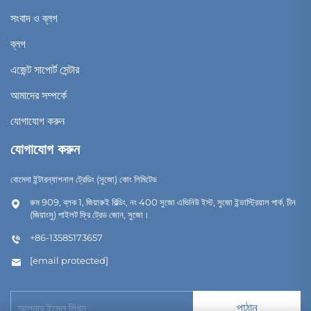
সংবাদ ও ব্লগ
ব্লগ
এজেন্ট সাপোর্ট সেন্টার
আমাদের সম্পর্কে
যোগাযোগ করুন
যোগাযোগ করুন
বোমেদা ইন্টারন্যাশনাল ট্রেডিং (সুজো) কোং লিমিটেড
রুম 909, ব্লক 1, জিয়ারুই বিল্ডিং, নং 400 সুজো এভিনিউ ইস্ট, সুজো ইন্ডাস্ট্রিয়াল পার্ক, চীন
(জিয়াংসু) পাইলট ফ্রি ট্রেড জোন, সুজো।
+86-13585173657
[email protected]
পাঠান