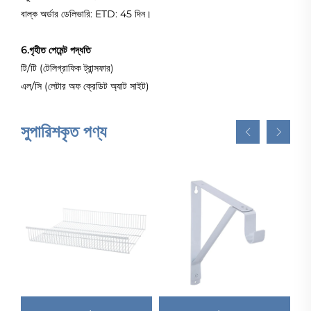
বাল্ক অর্ডার ডেলিভারি: ETD: 45 দিন।
6.গৃহীত পেমেন্ট পদ্ধতি
টি/টি (টেলিগ্রাফিক ট্রান্সফার)
এল/সি (লেটার অফ ক্রেডিট অ্যাট সাইট)
সুপারিশকৃত পণ্য