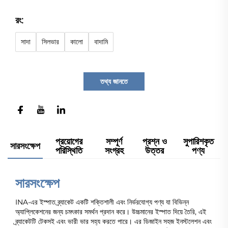
রং:
সাদা
সিলভার
কালো
বাদামি
তথ্য জানতে
প্রয়োগের
সম্পূর্ণ
প্রশ্ন ও
সুপারিশকৃত
সারসংক্ষেপ
পরিস্থিতি
সংগ্রহ
উত্তর
পণ্য
সারসংক্ষেপ
INA-এর ইস্পাত ব্র্যাকেট একটি শক্তিশালী এবং নির্ভরযোগ্য পণ্য যা বিভিন্ন
অ্যাপ্লিকেশনের জন্য চমৎকার সমর্থন প্রদান করে। উচ্চমানের ইস্পাত দিয়ে তৈরি, এই
ব্র্যাকেটটি টেকসই এবং ভারী ভার সহ্য করতে পারে। এর ডিজাইন সহজ ইনস্টলেশন এবং