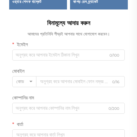
ওয়্যার শেলফ বাস্কেট
কাপড় রেল ব্র্যাকেট
সো
বিনামূল্যে আদায় করুন
আমাদের প্রতিনিধি শীঘ্রই আপনার সাথে যোগাযোগ করবেন।
ইমেইল
0/100
মোবাইল
কোড
0/16
কোম্পানির নাম
0/200
বার্তা