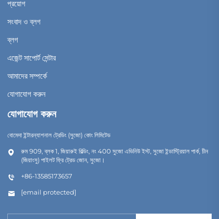
প্রয়োগ
সংবাদ ও ব্লগ
ব্লগ
এজেন্ট সাপোর্ট সেন্টার
আমাদের সম্পর্কে
যোগাযোগ করুন
যোগাযোগ করুন
বোমেদা ইন্টারন্যাশনাল ট্রেডিং (সুজো) কোং লিমিটেড
রুম 909, ব্লক 1, জিয়ারুই বিল্ডিং, নং 400 সুজো এভিনিউ ইস্ট, সুজো ইন্ডাস্ট্রিয়াল পার্ক, চীন
(জিয়াংসু) পাইলট ফ্রি ট্রেড জোন, সুজো।
+86-13585173657
[email protected]