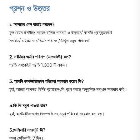
প্রশ্ন ও উত্তর
১. আমাদের কেন বাছাই করবেন?
ফুল চেইন মাস্টারি/ নবায়ন-চালিত গবেষণা ও উন্নয়ন/ কাস্টম প্রস্তুতকরণ
সমাধান/ ওইএম ও ওডিএম পরিষেবা/ নিখুঁত নমুনা পরিষেবা
2. সর্বনিম্ন অর্ডার পরিমাণ (এমওকিউ) কত?
প্রতি এসকেইউ প্রতি 1,000 টি একক।
3. আপনি কাস্টমাইজেশন পরিষেবা সরবরাহ করেন কি?
হ্যাঁ, আমরা আপনার নির্দিষ্ট প্রয়োজনগুলি পূরণ করতে অনুকূলিত সমাধান সরবরাহ করি।
4.কি কি নমুনা পাওয়া যায়?
হ্যাঁ, কাস্টমাইজযোগ্য বিকল্পগুলি সহ নমুনা পরিষেবা সরবরাহ করা হয়।
5.ডেলিভারি সময়সূচি কী?
নমুনা ডেলিভারি: 7 দিন।