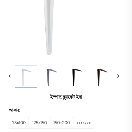
ইস্পাত ব্র্যাকেট ইনা
আকার:
75x100
125x150
150×200
২০০x২৫০