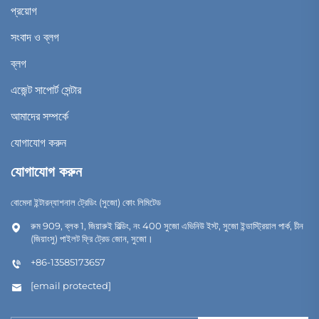
প্রয়োগ
সংবাদ ও ব্লগ
ব্লগ
এজেন্ট সাপোর্ট সেন্টার
আমাদের সম্পর্কে
যোগাযোগ করুন
যোগাযোগ করুন
বোমেদা ইন্টারন্যাশনাল ট্রেডিং (সুজো) কোং লিমিটেড
রুম 909, ব্লক 1, জিয়ারুই বিল্ডিং, নং 400 সুজো এভিনিউ ইস্ট, সুজো ইন্ডাস্ট্রিয়াল পার্ক, চীন
(জিয়াংসু) পাইলট ফ্রি ট্রেড জোন, সুজো।
+86-13585173657
[email protected]