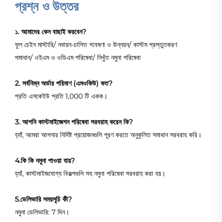
প্রশ্ন ও উত্তর
১. আমাদের কেন বাছাই করবেন?
ফুল চেইন মাস্টারি/ নবায়ন-চালিত গবেষণা ও উন্নয়ন/ কাস্টম প্রস্তুতকরণ
সমাধান/ ওইএম ও ওডিএম পরিষেবা/ নিখুঁত নমুনা পরিষেবা
2. সর্বনিম্ন অর্ডার পরিমাণ (এমওকিউ) কত?
প্রতি এসকেইউ প্রতি 1,000 টি একক।
3. আপনি কাস্টমাইজেশন পরিষেবা সরবরাহ করেন কি?
হ্যাঁ, আমরা আপনার নির্দিষ্ট প্রয়োজনগুলি পূরণ করতে অনুকূলিত সমাধান সরবরাহ করি।
4.কি কি নমুনা পাওয়া যায়?
হ্যাঁ, কাস্টমাইজযোগ্য বিকল্পগুলি সহ নমুনা পরিষেবা সরবরাহ করা হয়।
5.ডেলিভারি সময়সূচি কী?
নমুনা ডেলিভারি: 7 দিন।