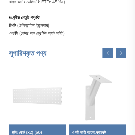
বাল্ক অর্ডার ডেলিভারি: ETD: 45 দিন।
6.গৃহীত পেমেন্ট পদ্ধতি
টি/টি (টেলিগ্রাফিক ট্রান্সফার)
এল/সি (লেটার অফ ক্রেডিট অ্যাট সাইট)
সুপারিশকৃত পণ্য
টুলিং বোর্ড (x2) (50)
একটি ভারী ধরনের ব্র্যাকেট
লা