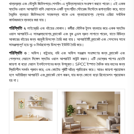
খাদ্যদ্রব্য এবং মৌসুমি জিনিসপত্র শেলফিং-এ সুবিন্যস্তভাবে সংরক্ষণ করতে পারেন। এই একক
স্লটেড ওয়াল আপরাইট খালি দেয়ালকে একটি সুসংগঠিত স্টোরেজ সিস্টেমে রূপান্তরিত করে, যাতে
দৈনন্দিন ব্যবহৃত জিনিসগুলো সহজলভ্য থাকে এবং ব্যবহারযোগ্য ফ্লোর এরিয়া সর্বাধিক
কার্যকরভাবে ব্যবহার করা যায়।
পরিস্থিতি ২
লাইব্রেরি এবং বইয়ের দোকান। কর্মীরা মৌলিক টুলস ব্যবহার করে একক স্লটেড
ওয়াল আপরাইট-এ সামঞ্জস্যযোগ্য ব্র্যাকেট এবং বুক এন্ডস দ্রুত লাগাতে পারেন, যাতে বিভিন্ন
আকারের বইয়ের জন্য বহুমুখী ডিসপ্লে তৈরি করা যায়। আপরাইটটি ব্র্যাকেট এবং শেলফের সাথে
সামঞ্জস্যপূর্ণ হয়ে দৃঢ় ও নির্ভরযোগ্য ডিসপ্লে ইউনিট তৈরি করে।
পরিস্থিতি ৩
: অফিস। বাইন্ডার, নথি এবং অফিস সরঞ্জাম সংরক্ষণের জন্য ব্র্যাকেট এবং
শেল্ফসহ দেয়ালে সিঙ্গেল স্লটেড ওয়াল আপরাইট মাউন্ট করুন। এটি ডেস্কের পাশের ছোটো
জায়গা বা বড়ো দেয়াল ইনস্টলেশনের জন্য উপযুক্ত। SPCC ইস্পাত দৈনিক ভার বহনের জন্য
স্থিতিশীল সমর্থন প্রদান করে, এবং কোটেড পৃষ্ঠটি আঁচড় প্রতিরোধ করে। আরও জায়গা প্রয়োজন
হলে অতিরিক্ত আপরাইট এবং ব্র্যাকেট যোগ করুন, যার জন্য কোনো বড়ো রিনোভেশন প্রয়োজন
হয় না।