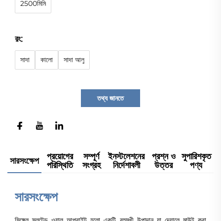
2500মিমি
রং:
সাদা
কালো
সাদা আলু
তথ্য জানতে
প্রয়োগের
সম্পূর্ণ
ইনস্টলেশনের
প্রশ্ন ও
সুপারিশকৃত
সারসংক্ষেপ
পরিস্থিতি
সংগ্রহ
নির্দেশাবলী
উত্তর
পণ্য
সারসংক্ষেপ
সিঙ্গেল স্লটেড ওয়াল আপরাইট হলো একটি বহুমুখী উপাদান যা দেয়ালে মাউন্ট করা