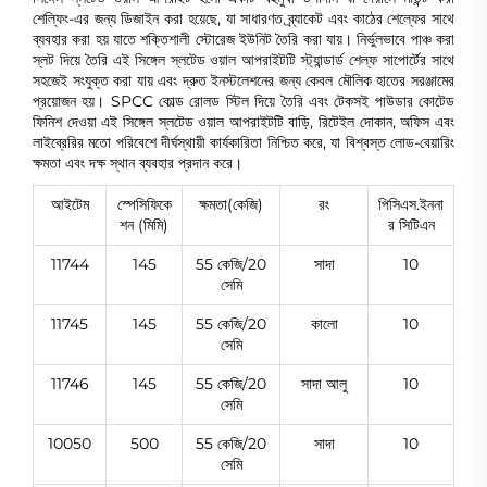
শেল্ফিং-এর জন্য ডিজাইন করা হয়েছে, যা সাধারণত ব্র্যাকেট এবং কাঠের শেল্ফের সাথে
ব্যবহার করা হয় যাতে শক্তিশালী স্টোরেজ ইউনিট তৈরি করা যায়। নির্ভুলভাবে পাঞ্চ করা
স্লট দিয়ে তৈরি এই সিঙ্গেল স্লটেড ওয়াল আপরাইটটি স্ট্যান্ডার্ড শেল্ফ সাপোর্টের সাথে
সহজেই সংযুক্ত করা যায় এবং দ্রুত ইনস্টলেশনের জন্য কেবল মৌলিক হাতের সরঞ্জামের
প্রয়োজন হয়। SPCC কোল্ড রোলড স্টিল দিয়ে তৈরি এবং টেকসই পাউডার কোটেড
ফিনিশ দেওয়া এই সিঙ্গেল স্লটেড ওয়াল আপরাইটটি বাড়ি, রিটেইল দোকান, অফিস এবং
লাইব্রেরির মতো পরিবেশে দীর্ঘস্থায়ী কার্যকারিতা নিশ্চিত করে, যা বিশ্বস্ত লোড-বেয়ারিং
ক্ষমতা এবং দক্ষ স্থান ব্যবহার প্রদান করে।
আইটেম
স্পেসিফিকে
ক্ষমতা(কেজি)
রং
পিসিএস.ইননা
শন (মিমি)
র সিটিএন
11744
145
55 কেজি/20
সাদা
10
সেমি
11745
145
55 কেজি/20
কালো
10
সেমি
11746
145
55 কেজি/20
সাদা আলু
10
সেমি
10050
500
55 কেজি/20
সাদা
10
সেমি