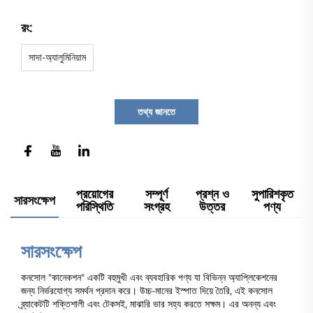
রং:
সাদা-অ্যালুমিনিয়াম
তথ্য জানতে
প্রয়োগের
সম্পূর্ণ
প্রশ্ন ও
সুপারিশকৃত
সারসংক্ষেপ
পরিস্থিতি
সংগ্রহ
উত্তর
পণ্য
সারসংক্ষেপ
কনসোল "কানেকশন" একটি বহুমুখী এবং ব্যবহারিক পণ্য যা বিভিন্ন অ্যাপ্লিকেশনের
জন্য নির্ভরযোগ্য সমর্থন প্রদান করে। উচ্চ-মানের ইস্পাত দিয়ে তৈরি, এই কনসোল
ব্র্যাকেটটি শক্তিশালী এবং টেকসই, মাঝারি ভার সহ্য করতে সক্ষম। এর অনন্য এবং