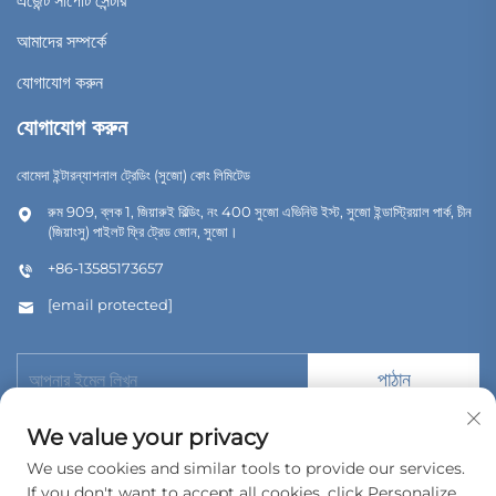
এজেন্ট সাপোর্ট সেন্টার
আমাদের সম্পর্কে
যোগাযোগ করুন
যোগাযোগ করুন
বোমেদা ইন্টারন্যাশনাল ট্রেডিং (সুজো) কোং লিমিটেড
রুম 909, ব্লক 1, জিয়ারুই বিল্ডিং, নং 400 সুজো এভিনিউ ইস্ট, সুজো ইন্ডাস্ট্রিয়াল পার্ক, চীন
(জিয়াংসু) পাইলট ফ্রি ট্রেড জোন, সুজো।
+86-13585173657
[email protected]
পাঠান
We value your privacy
We use cookies and similar tools to provide our services.
If you don't want to accept all cookies, click Personalize