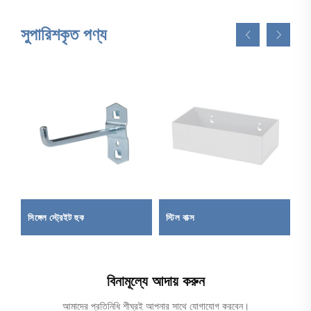
সুপারিশকৃত পণ্য
সিঙ্গেল স্ট্রেইট হুক
স্টিল বাক্স
ভা
বিনামূল্যে আদায় করুন
আমাদের প্রতিনিধি শীঘ্রই আপনার সাথে যোগাযোগ করবেন।