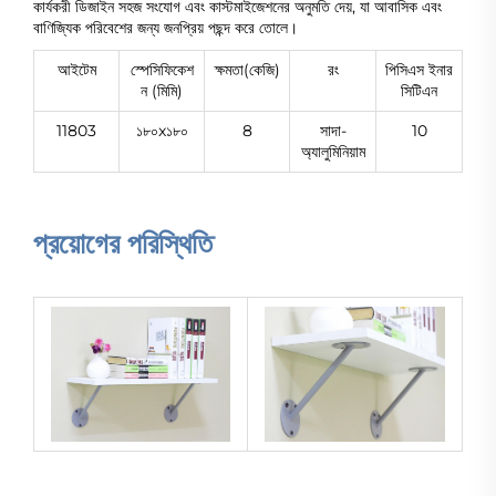
কার্যকরী ডিজাইন সহজ সংযোগ এবং কাস্টমাইজেশনের অনুমতি দেয়, যা আবাসিক এবং
বাণিজ্যিক পরিবেশের জন্য জনপ্রিয় পছন্দ করে তোলে।
আইটেম
স্পেসিফিকেশ
ক্ষমতা(কেজি)
রং
পিসিএস ইনার
ন (মিমি)
সিটিএন
11803
১৮০x১৮০
8
সাদা-
10
অ্যালুমিনিয়াম
প্রয়োগের পরিস্থিতি