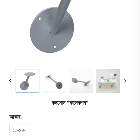
কনসোল "কানেকশন"
আকার:
১৮০x১৮০