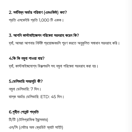
2. সর্বনিম্ন অর্ডার পরিমাণ (এমওকিউ) কত?
প্রতি এসকেইউ প্রতি 1,000 টি একক।
3. আপনি কাস্টমাইজেশন পরিষেবা সরবরাহ করেন কি?
হ্যাঁ, আমরা আপনার নির্দিষ্ট প্রয়োজনগুলি পূরণ করতে অনুকূলিত সমাধান সরবরাহ করি।
4.কি কি নমুনা পাওয়া যায়?
হ্যাঁ, কাস্টমাইজযোগ্য বিকল্পগুলি সহ নমুনা পরিষেবা সরবরাহ করা হয়।
5.ডেলিভারি সময়সূচি কী?
নমুনা ডেলিভারি: 7 দিন।
বাল্ক অর্ডার ডেলিভারি: ETD: 45 দিন।
6.গৃহীত পেমেন্ট পদ্ধতি
টি/টি (টেলিগ্রাফিক ট্রান্সফার)
এল/সি (লেটার অফ ক্রেডিট অ্যাট সাইট)