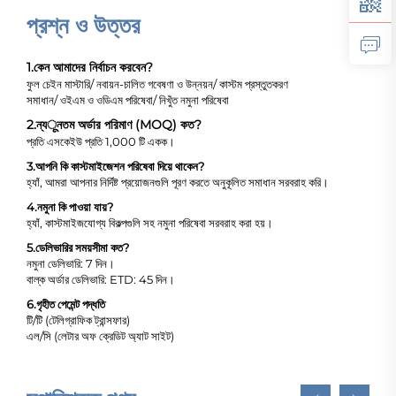
প্রশ্ন ও উত্তর
1.
কেন আমাদের নির্বাচন করবেন?
ফুল চেইন মাস্টারি/ নবায়ন-চালিত গবেষণা ও উন্নয়ন/ কাস্টম প্রস্তুতকরণ
সমাধান/ ওইএম ও ওডিএম পরিষেবা/ নিখুঁত নমুনা পরিষেবা
2.
ন্যूনতম অর্ডার পরিমাণ (MOQ) কত?
প্রতি এসকেইউ প্রতি 1,000 টি একক।
3.
আপনি কি কাস্টমাইজেশন পরিষেবা দিয়ে থাকেন?
হ্যাঁ, আমরা আপনার নির্দিষ্ট প্রয়োজনগুলি পূরণ করতে অনুকূলিত সমাধান সরবরাহ করি।
4.
নমুনা কি পাওয়া যায়?
হ্যাঁ, কাস্টমাইজযোগ্য বিকল্পগুলি সহ নমুনা পরিষেবা সরবরাহ করা হয়।
5.
ডেলিভারির সময়সীমা কত?
নমুনা ডেলিভারি: 7 দিন।
বাল্ক অর্ডার ডেলিভারি: ETD: 45 দিন।
6.
গৃহীত পেমেন্ট পদ্ধতি
টি/টি (টেলিগ্রাফিক ট্রান্সফার)
এল/সি (লেটার অফ ক্রেডিট অ্যাট সাইট)