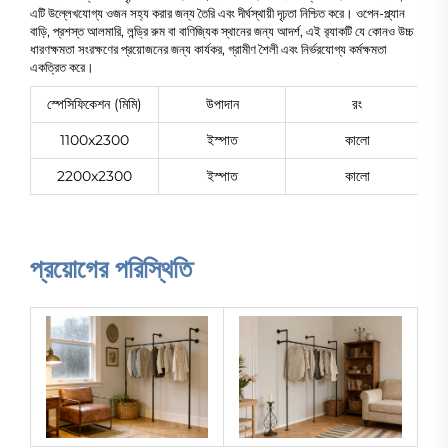
এটি উল্লেখযোগ্য ওজন সহ্য করার জন্য তৈরি এবং দীর্ঘস্থায়ী দৃঢ়তা নিশ্চিত করে। ওপেন-প্ল্যান
বাড়ি, প্রশস্ত আলমারি, লন্ড্রি রুম বা বাণিজ্যিক স্থানের জন্য আদর্শ, এই র‍্যাকটি যে কোনও উচ্চ
ধারণক্ষমতা সংরক্ষণের প্রয়োজনের জন্য কার্যকর, গ্রামীণ শৈলী এবং নির্ভরযোগ্য কর্মক্ষমতা
একত্রিত করে।
স্পেসিফিকেশন (মিমি)
উপাদান
রং
1100x2300
ইস্পাত
কালো
2200x2300
ইস্পাত
কালো
প্রয়োগের পরিস্থিতি