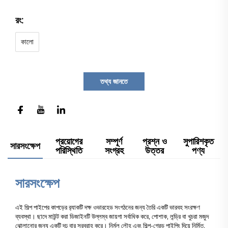
রং:
কালো
তথ্য জানতে
প্রয়োগের
সম্পূর্ণ
প্রশ্ন ও
সুপারিশকৃত
সারসংক্ষেপ
পরিস্থিতি
সংগ্রহ
উত্তর
পণ্য
সারসংক্ষেপ
এই শিল্প পাইপের কাপড়ের র‍্যাকটি দক্ষ ওভারহেড সংগঠনের জন্য তৈরি একটি ভারবহ সংরক্ষণ
ব্যবস্থা। ছাদে মাউন্ট করা ডিজাইনটি উল্লম্ব জায়গা সর্বাধিক করে, পোশাক, লন্ড্রি বা খুচরা মজুদ
ঝোলানোর জন্য একটি দৃঢ় বার সরবরাহ করে। নির্মল লৌহ এবং শিল্প-গ্রেড পাইপিং দিয়ে নির্মিত,