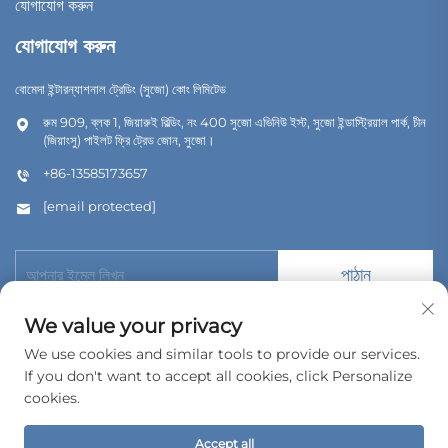
যোগাযোগ করুন
যোগাযোগ করুন
বোমেদা ইন্টারন্যাশনাল ট্রেডিং (সুজো) কোং লিমিটেড
রুম 909, ব্লক 1, জিয়ারুই বিল্ডিং, নং 400 সুজো এভিনিউ ইস্ট, সুজো ইন্ডাস্ট্রিয়াল পার্ক, চীন
(জিয়াংসু) পাইলট ফ্রি ট্রেড জোন, সুজো।
+86-13585173657
[email protected]
পাঠান
We value your privacy
We use cookies and similar tools to provide our services.
If you don't want to accept all cookies, click Personalize
কপিরাইট © 2026 বোমেদা ইন্টারন্যাশনাল ট্রেডিং (সুজৌ) কোং, লিমিটেড। সর্বস্বত্ব সংরক্ষিত।
cookies.
গোপনীয়তা নীতি
Accept all