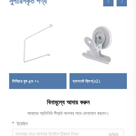
সুপারিশকৃত পণ্য
লিনিয়ার বুক এন্ড ×২
ম্যাগনেট ক্লিপ(x2）
ব্
বিনামূল্যে আদায় করুন
আমাদের প্রতিনিধি শীঘ্রই আপনার সাথে যোগাযোগ করবেন।
ইমেইল
0/100