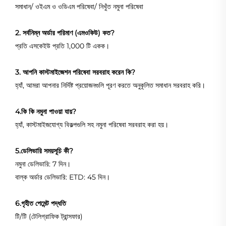
সমাধান/ ওইএম ও ওডিএম পরিষেবা/ নিখুঁত নমুনা পরিষেবা
2. সর্বনিম্ন অর্ডার পরিমাণ (এমওকিউ) কত?
প্রতি এসকেইউ প্রতি 1,000 টি একক।
3. আপনি কাস্টমাইজেশন পরিষেবা সরবরাহ করেন কি?
হ্যাঁ, আমরা আপনার নির্দিষ্ট প্রয়োজনগুলি পূরণ করতে অনুকূলিত সমাধান সরবরাহ করি।
4.কি কি নমুনা পাওয়া যায়?
হ্যাঁ, কাস্টমাইজযোগ্য বিকল্পগুলি সহ নমুনা পরিষেবা সরবরাহ করা হয়।
5.ডেলিভারি সময়সূচি কী?
নমুনা ডেলিভারি: 7 দিন।
বাল্ক অর্ডার ডেলিভারি: ETD: 45 দিন।
6.গৃহীত পেমেন্ট পদ্ধতি
টি/টি (টেলিগ্রাফিক ট্রান্সফার)