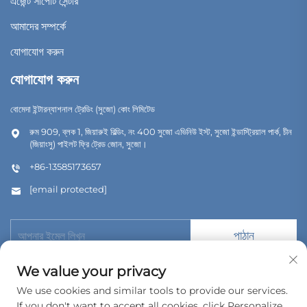
এজেন্ট সাপোর্ট সেন্টার
আমাদের সম্পর্কে
যোগাযোগ করুন
যোগাযোগ করুন
বোমেদা ইন্টারন্যাশনাল ট্রেডিং (সুজো) কোং লিমিটেড
রুম 909, ব্লক 1, জিয়ারুই বিল্ডিং, নং 400 সুজো এভিনিউ ইস্ট, সুজো ইন্ডাস্ট্রিয়াল পার্ক, চীন
(জিয়াংসু) পাইলট ফ্রি ট্রেড জোন, সুজো।
+86-13585173657
[email protected]
পাঠান
We value your privacy
We use cookies and similar tools to provide our services.
If you don't want to accept all cookies, click Personalize