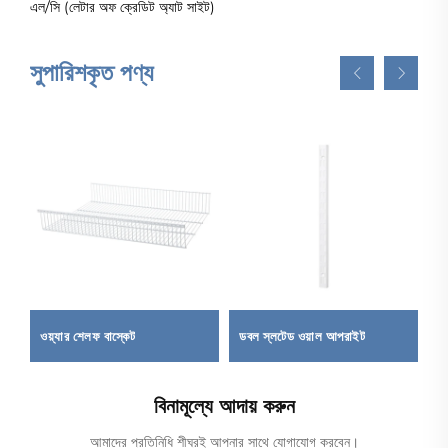
এল/সি (লেটার অফ ক্রেডিট অ্যাট সাইট)
সুপারিশকৃত পণ্য
ওয়্যার শেলফ বাস্কেট
ডবল স্লটেড ওয়াল আপরাইট
মি
বিনামূল্যে আদায় করুন
আমাদের প্রতিনিধি শীঘ্রই আপনার সাথে যোগাযোগ করবেন।