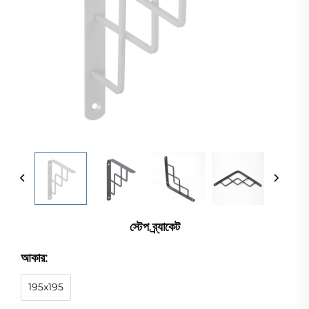
স্টেপ ব্র্যাকেট
আকার:
195x195