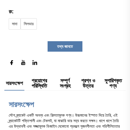
রং:
সাদা
সিলভার
তথ্য জানতে
প্রয়োগের
সম্পূর্ণ
প্রশ্ন ও
সুপারিশকৃত
সারসংক্ষেপ
পরিস্থিতি
সংগ্রহ
উত্তর
পণ্য
সারসংক্ষেপ
স্টেপ ব্র্যাকেট একটি অনন্য এবং শিল্পতামূলক পণ্য। উচ্চমানের ইস্পাত দিয়ে তৈরি, এই
ব্র্যাকেটটি শক্তিশালী এবং টেকসই, যা মাঝারি ভার সহ্য করতে সক্ষম। ধাপে ধাপে তৈরি
এর উদ্ভাবনী এবং সজ্জামূলক ডিজাইন যেকোনো প্রকল্পে সৃজনশীলতা এবং পরিশীলিততার