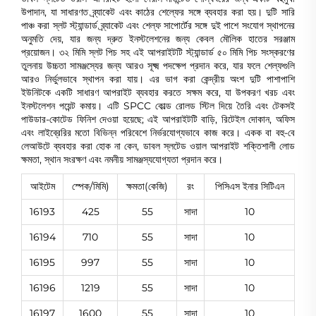
উপাদান, যা সাধারণত ব্র্যাকেট এবং কাঠের শেল্ফের সঙ্গে ব্যবহার করা হয়। দুটি সারি
পাঞ্চ করা স্লট স্ট্যান্ডার্ড ব্র্যাকেট এবং শেল্ফ সাপোর্টের সঙ্গে দুই পাশে সংযোগ স্থাপনের
অনুমতি দেয়, যার জন্য দ্রুত ইনস্টলেশনের জন্য কেবল মৌলিক হাতের সরঞ্জাম
প্রয়োজন। ৩২ মিমি স্লট পিচ সহ এই আপরাইটটি স্ট্যান্ডার্ড ৫০ মিমি পিচ সংস্করণের
তুলনায় উচ্চতা সামঞ্জস্যের জন্য আরও সূক্ষ্ম পদক্ষেপ প্রদান করে, যার ফলে শেল্ফগুলি
আরও নির্ভুলভাবে স্থাপন করা যায়। এর ভাগ করা কেন্দ্রীয় অংশ দুটি পাশাপাশি
ইউনিটকে একটি সাধারণ আপরাইট ব্যবহার করতে সক্ষম করে, যা উপকরণ খরচ এবং
ইনস্টলেশন পয়েন্ট কমায়। এটি SPCC কোল্ড রোলড স্টিল দিয়ে তৈরি এবং টেকসই
পাউডার-কোটেড ফিনিশ দেওয়া হয়েছে; এই আপরাইটটি বাড়ি, রিটেইল দোকান, অফিস
এবং লাইব্রেরির মতো বিভিন্ন পরিবেশে নির্ভরযোগ্যভাবে কাজ করে। একক বা বহু-বে
লেআউটে ব্যবহার করা হোক না কেন, ডাবল স্লটেড ওয়াল আপরাইট শক্তিশালী লোড
ক্ষমতা, স্থান সংরক্ষণ এবং নমনীয় সামঞ্জস্যযোগ্যতা প্রদান করে।
আইটেম
স্পেক/মিমি)
ক্ষমতা(কেজি)
রং
পিসিএস ইনার সিটিএন
16193
425
55
সাদা
10
16194
710
55
সাদা
10
16195
997
55
সাদা
10
16196
1219
55
সাদা
10
16197
1600
55
সাদা
10