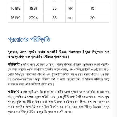
16198
1981
55
সাদা
10
16199
2394
55
সাদা
20
প্রয়োগের পরিস্থিতি
ব্যবহারে, ডাবল স্লটেড ওয়াল আপরাইট উচ্চতা সামঞ্জস্যের উন্নত নির্ভুলতার সঙ্গে
সামঞ্জস্যযোগ্য এবং ব্যবহারিক স্টোরেজ প্রদান করে।
পরিস্থিতি ১
বাড়ির জন্য স্টোরেজ শেল্ফিং। বাড়ির মালিকরা গ্যারেজ, লন্ড্রি রুম অথবা প্যান্ট্রি-
তে ডাবল স্লটেড ওয়াল আপরাইট ইনস্টল করতে পারেন, এবং এটিকে ব্র্যাকেট ও শেল্ফের সাথে
জোড়া দিয়ে টুল, পরিষ্কারক সামগ্রী এবং গৃহস্থালির জিনিসপত্র সংরক্ষণ করতে পারেন। ৩২ মিমি
পিচ শেল্ফগুলিকে আরও নির্ভুল উচ্চতায় স্থাপন করার অনুমতি দেয়, যা বিভিন্ন আকারের বস্তু
সংরক্ষণের জন্য বেশি নমনীয়তা প্রদান করে।
পরিস্থিতি ২
লাইব্রেরি এবং বইয়ের দোকান। কর্মীরা ডাবল স্লটেড ওয়াল আপরাইট ব্যবহার করে
বই, ম্যাগাজিন এবং প্রচারমূলক আইটেমের জন্য বহুমুখী ডিসপ্লে তৈরি করতে পারেন। আরও সূক্ষ্ম
সমন্বয় বৃদ্ধি করে বিভিন্ন উচ্চতার বই এবং ডিসপ্লে কনফিগারেশন সঠিকভাবে সামলানোকে সহজ
করে। একাধিক আপরাইট এক সারিতে ইনস্টল করা যেতে পারে, এবং বিভিন্ন উচ্চতায় শেল্ফ
স্থাপন করে বিভিন্ন মিডিয়া ফরম্যাটের প্রয়োজন মেটানো যায়।