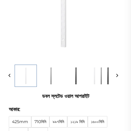
ডবল স্লটেড ওয়াল আপরাইট
আকার:
425mm
710মিমি
৯৯৭মিমি
১২১৯ মিমি
১৬০০মিমি