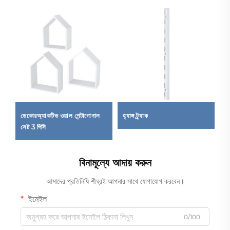
ডেকোরঅ্যাকটিভ ওয়াল পেন্টাগোনাল
হ্যাঙ্গ ট্র্যাক
র
সেট 3 পিসি
বিনামূল্যে আদায় করুন
আমাদের প্রতিনিধি শীঘ্রই আপনার সাথে যোগাযোগ করবেন।
ইমেইল
0/100