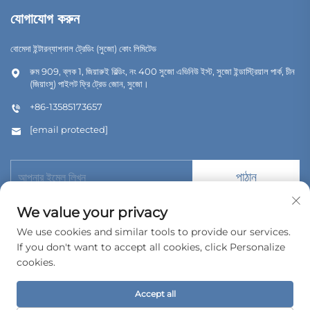
যোগাযোগ করুন
বোমেদা ইন্টারন্যাশনাল ট্রেডিং (সুজো) কোং লিমিটেড
রুম 909, ব্লক 1, জিয়ারুই বিল্ডিং, নং 400 সুজো এভিনিউ ইস্ট, সুজো ইন্ডাস্ট্রিয়াল পার্ক, চীন
(জিয়াংসু) পাইলট ফ্রি ট্রেড জোন, সুজো।
+86-13585173657
[email protected]
পাঠান
We value your privacy
We use cookies and similar tools to provide our services.
If you don't want to accept all cookies, click Personalize
কপিরাইট © 2026 বোমেদা ইন্টারন্যাশনাল ট্রেডিং (সুজৌ) কোং, লিমিটেড। সর্বস্বত্ব সংরক্ষিত।
cookies.
গোপনীয়তা নীতি
Accept all