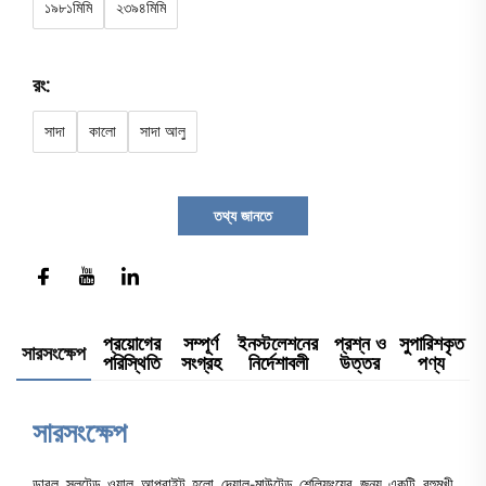
১৯৮১মিমি
২৩৯৪মিমি
রং:
সাদা
কালো
সাদা আলু
তথ্য জানতে
প্রয়োগের
সম্পূর্ণ
ইনস্টলেশনের
প্রশ্ন ও
সুপারিশকৃত
সারসংক্ষেপ
পরিস্থিতি
সংগ্রহ
নির্দেশাবলী
উত্তর
পণ্য
সারসংক্ষেপ
ডাবল স্লটেড ওয়াল আপরাইট হলো দেয়াল-মাউন্টেড শেল্ফিংয়ের জন্য একটি বহুমুখী