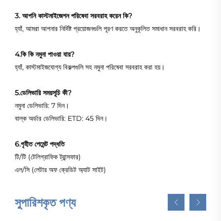
3. আপনি কাস্টমাইজেশন পরিষেবা সরবরাহ করেন কি?
হ্যাঁ, আমরা আপনার নির্দিষ্ট প্রয়োজনগুলি পূরণ করতে অনুকূলিত সমাধান সরবরাহ করি।
4.কি কি নমুনা পাওয়া যায়?
হ্যাঁ, কাস্টমাইজযোগ্য বিকল্পগুলি সহ নমুনা পরিষেবা সরবরাহ করা হয়।
5.ডেলিভারি সময়সূচি কী?
নমুনা ডেলিভারি: 7 দিন।
বাল্ক অর্ডার ডেলিভারি: ETD: 45 দিন।
6.গৃহীত পেমেন্ট পদ্ধতি
টি/টি (টেলিগ্রাফিক ট্রান্সফার)
এল/সি (লেটার অফ ক্রেডিট অ্যাট সাইট)
সুপারিশকৃত পণ্য