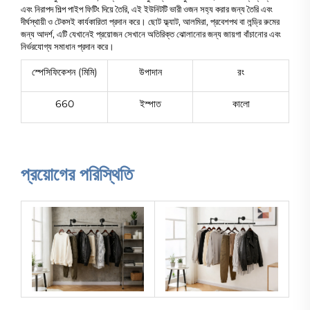
এবং নিরাপদ শিল্প পাইপ ফিটিং দিয়ে তৈরি, এই ইউনিটটি ভারী ওজন সহ্য করার জন্য তৈরি এবং
দীর্ঘস্থায়ী ও টেকসই কার্যকারিতা প্রদান করে। ছোট ফ্ল্যাট, আলমিরা, প্রবেশপথ বা লন্ড্রি রুমের
জন্য আদর্শ, এটি যেখানেই প্রয়োজন সেখানে অতিরিক্ত ঝোলানোর জন্য জায়গা বাঁচানোর এবং
নির্ভরযোগ্য সমাধান প্রদান করে।
স্পেসিফিকেশন (মিমি)
উপাদান
রং
660
ইস্পাত
কালো
প্রয়োগের পরিস্থিতি