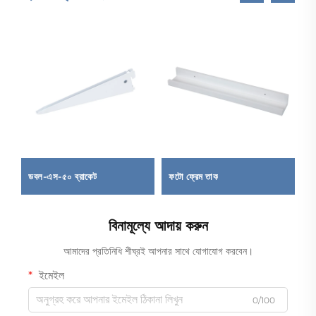
েম
ডবল-এস-৫০ ব্রাকেট
ফটো ফ্রেম তাক
ঘ
বিনামূল্যে আদায় করুন
আমাদের প্রতিনিধি শীঘ্রই আপনার সাথে যোগাযোগ করবেন।
ইমেইল
0/100