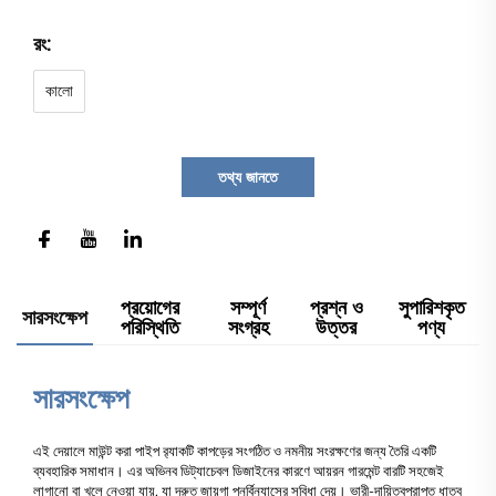
রং:
কালো
তথ্য জানতে
প্রয়োগের
সম্পূর্ণ
প্রশ্ন ও
সুপারিশকৃত
সারসংক্ষেপ
পরিস্থিতি
সংগ্রহ
উত্তর
পণ্য
সারসংক্ষেপ
এই দেয়ালে মাউন্ট করা পাইপ র‍্যাকটি কাপড়ের সংগঠিত ও নমনীয় সংরক্ষণের জন্য তৈরি একটি
ব্যবহারিক সমাধান। এর অভিনব ডিট্যাচেবল ডিজাইনের কারণে আয়রন গারমেন্ট বারটি সহজেই
লাগানো বা খুলে নেওয়া যায়, যা দ্রুত জায়গা পুনর্বিন্যাসের সুবিধা দেয়। ভারী-দায়িত্বপ্রাপ্ত ধাতব