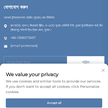
যোগাযোগ করুন
বোমেদা ইন্টারন্যাশনাল ট্রেডিং (সুজো) কোং লিমিটেড
রুম 909, ব্লক 1, জিয়ারুই বিল্ডিং, নং 400 সুজো এভিনিউ ইস্ট, সুজো ইন্ডাস্ট্রিয়াল পার্ক, চীন
(জিয়াংসু) পাইলট ফ্রি ট্রেড জোন, সুজো।
+86-13585173657
[email protected]
পাঠান
We value your privacy
We use cookies and similar tools to provide our services.
If you don't want to accept all cookies, click Personalize
কপিরাইট © 2026 বোমেদা ইন্টারন্যাশনাল ট্রেডিং (সুজৌ) কোং, লিমিটেড। সর্বস্বত্ব সংরক্ষিত।
cookies.
গোপনীয়তা নীতি
Accept all