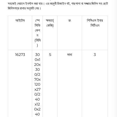
সহজেই দেয়ালে ইনস্টল করা যায়। এর বহুমুখী ডিজাইন বই, গাছপালা বা সজ্জার জিনিস সহ ছোট
জিনিসপত্র রাখার অনুমতি দেয়।
আইটেম
স্পে
ক্ষমতা(
রং
পিসিএস ইনার
সিফি
কেজি)
সিটিএন
কেশ
ন
(মিমি
)
16273
30
5
সাদা
3
0x1
20x
30
0/2
70x
120
x27
0/2
40
x12
0x2
40