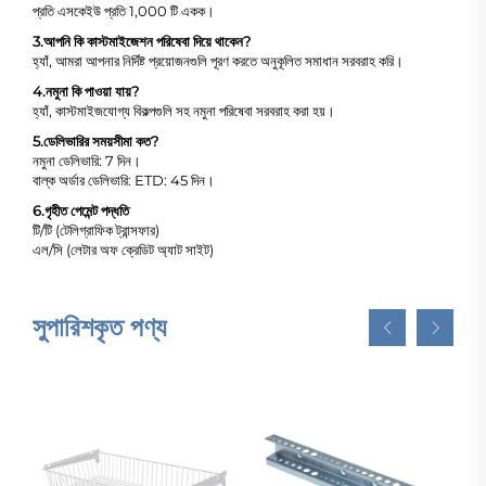
প্রতি এসকেইউ প্রতি 1,000 টি একক।
3.
আপনি কি কাস্টমাইজেশন পরিষেবা দিয়ে থাকেন?
হ্যাঁ, আমরা আপনার নির্দিষ্ট প্রয়োজনগুলি পূরণ করতে অনুকূলিত সমাধান সরবরাহ করি।
4.
নমুনা কি পাওয়া যায়?
হ্যাঁ, কাস্টমাইজযোগ্য বিকল্পগুলি সহ নমুনা পরিষেবা সরবরাহ করা হয়।
5.
ডেলিভারির সময়সীমা কত?
নমুনা ডেলিভারি: 7 দিন।
বাল্ক অর্ডার ডেলিভারি: ETD: 45 দিন।
6.
গৃহীত পেমেন্ট পদ্ধতি
টি/টি (টেলিগ্রাফিক ট্রান্সফার)
এল/সি (লেটার অফ ক্রেডিট অ্যাট সাইট)
সুপারিশকৃত পণ্য