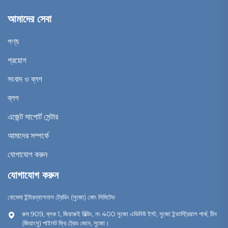
আমাদের সেবা
পণ্য
প্রয়োগ
সংবাদ ও ব্লগ
ব্লগ
এজেন্ট সাপোর্ট সেন্টার
আমাদের সম্পর্কে
যোগাযোগ করুন
যোগাযোগ করুন
বোমেদা ইন্টারন্যাশনাল ট্রেডিং (সুজো) কোং লিমিটেড
রুম 909, ব্লক 1, জিয়ারুই বিল্ডিং, নং 400 সুজো এভিনিউ ইস্ট, সুজো ইন্ডাস্ট্রিয়াল পার্ক, চীন
(জিয়াংসু) পাইলট ফ্রি ট্রেড জোন, সুজো।