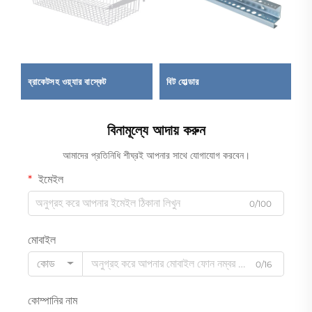
েম
ব্রাকেটসহ ওয়্যার বাস্কেট
বিট হোল্ডার
ইস
বিনামূল্যে আদায় করুন
আমাদের প্রতিনিধি শীঘ্রই আপনার সাথে যোগাযোগ করবেন।
ইমেইল
0/100
মোবাইল
কোড
0/16
কোম্পানির নাম