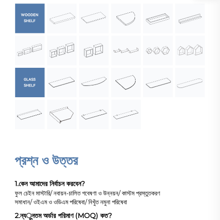
প্রশ্ন ও উত্তর
1.
কেন আমাদের নির্বাচন করবেন?
ফুল চেইন মাস্টারি/ নবায়ন-চালিত গবেষণা ও উন্নয়ন/ কাস্টম প্রস্তুতকরণ
সমাধান/ ওইএম ও ওডিএম পরিষেবা/ নিখুঁত নমুনা পরিষেবা
2.
ন্যूনতম অর্ডার পরিমাণ (MOQ) কত?