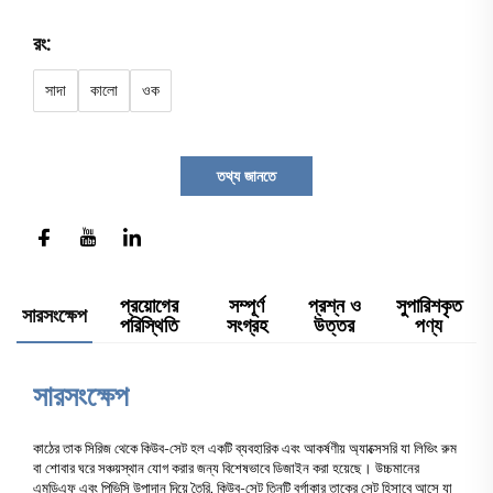
রং:
সাদা
কালো
ওক
তথ্য জানতে
প্রয়োগের
সম্পূর্ণ
প্রশ্ন ও
সুপারিশকৃত
সারসংক্ষেপ
পরিস্থিতি
সংগ্রহ
উত্তর
পণ্য
সারসংক্ষেপ
কাঠের তাক সিরিজ থেকে কিউব-সেট হল একটি ব্যবহারিক এবং আকর্ষণীয় অ্যাক্সেসরি যা লিভিং রুম
বা শোবার ঘরে সঞ্চয়স্থান যোগ করার জন্য বিশেষভাবে ডিজাইন করা হয়েছে। উচ্চমানের
এমডিএফ এবং পিভিসি উপাদান দিয়ে তৈরি, কিউব-সেট তিনটি বর্গাকার তাকের সেট হিসাবে আসে যা