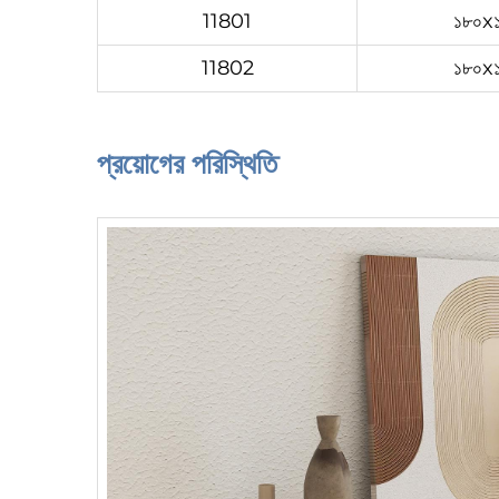
11801
১৮০x
11802
১৮০x
প্রয়োগের পরিস্থিতি