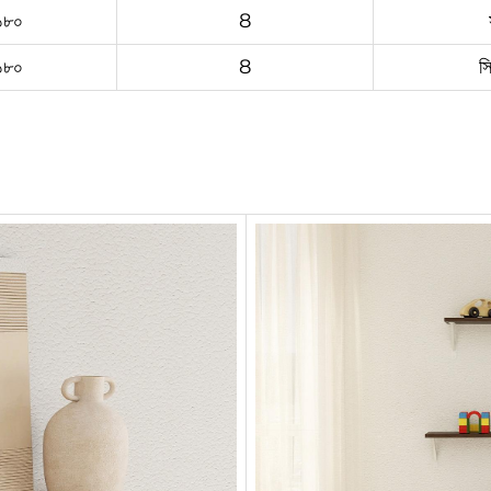
১৮০
8
১৮০
8
স