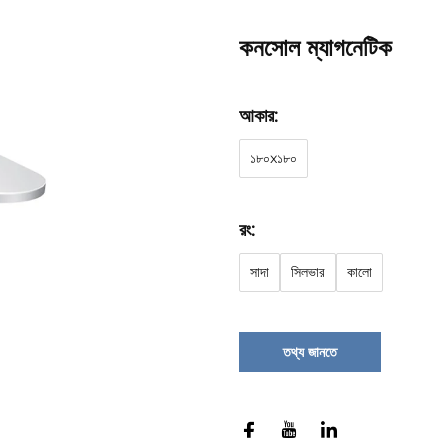
কনসোল ম্যাগনেটিক
আকার:
১৮০x১৮০
রং:
সাদা
সিলভার
কালো
তথ্য জানতে