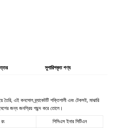
উত্তর
সুপারিশকৃত পণ্য
য়ে তৈরি, এই কনসোল ব্র্যাকেটটি শক্তিশালী এবং টেকসই, মাঝারি
িবেশের জন্য জনপ্রিয় পছন্দ করে তোলে।
রং
পিসিএস ইনার সিটিএন