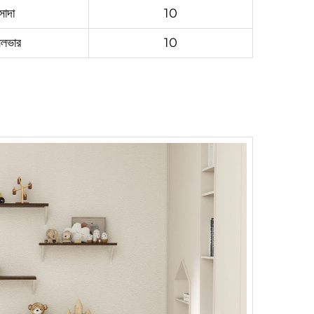
সাদা
10
িলভার
10