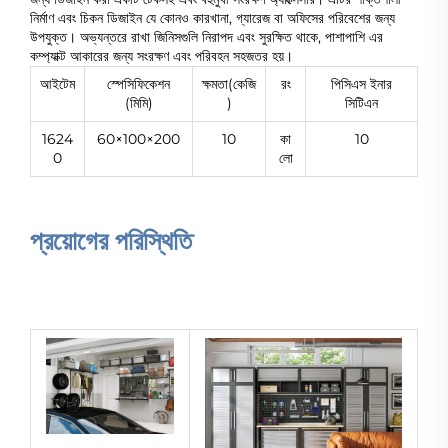
নির্মাণ এবং চিকন ডিজাইন যে কোনও কারখানা, গ্যারেজ বা অফিসের পরিবেশের জন্য
উপযুক্ত। অভ্যন্তরে রাখা জিনিসগুলি নিরাপদ এবং সুরক্ষিত থাকে, পাশাপাশি এর
কম্প্যাক্ট আকারের জন্য সংরক্ষণ এবং পরিবহন সহজতর হয়।
আইটেম
স্পেসিফিকেশন
ক্ষমতা(কেজি
রং
পিসিএস ইনার
(মিমি)
)
সিটিএন
1624
60×100×200
10
কা
10
0
লো
প্রয়োগের পরিস্থিতি