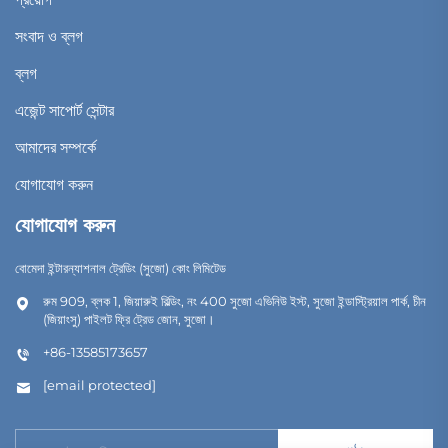
সংবাদ ও ব্লগ
ব্লগ
এজেন্ট সাপোর্ট সেন্টার
আমাদের সম্পর্কে
যোগাযোগ করুন
যোগাযোগ করুন
বোমেদা ইন্টারন্যাশনাল ট্রেডিং (সুজো) কোং লিমিটেড
রুম 909, ব্লক 1, জিয়ারুই বিল্ডিং, নং 400 সুজো এভিনিউ ইস্ট, সুজো ইন্ডাস্ট্রিয়াল পার্ক, চীন
(জিয়াংসু) পাইলট ফ্রি ট্রেড জোন, সুজো।
+86-13585173657
[email protected]