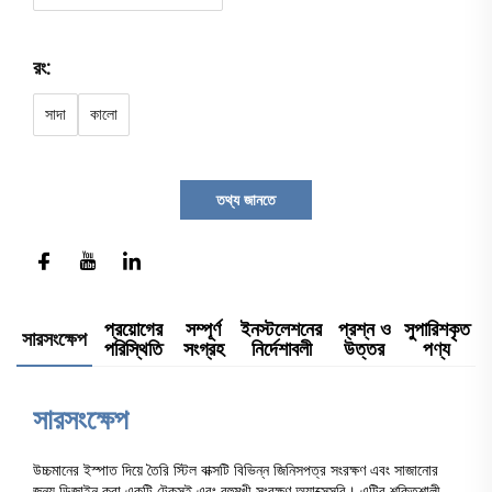
রং:
সাদা
কালো
তথ্য জানতে
প্রয়োগের
সম্পূর্ণ
ইনস্টলেশনের
প্রশ্ন ও
সুপারিশকৃত
সারসংক্ষেপ
পরিস্থিতি
সংগ্রহ
নির্দেশাবলী
উত্তর
পণ্য
সারসংক্ষেপ
উচ্চমানের ইস্পাত দিয়ে তৈরি স্টিল বাক্সটি বিভিন্ন জিনিসপত্র সংরক্ষণ এবং সাজানোর
জন্য ডিজাইন করা একটি টেকসই এবং বহুমুখী সংরক্ষণ অ্যাক্সেসরি। এটির শক্তিশালী