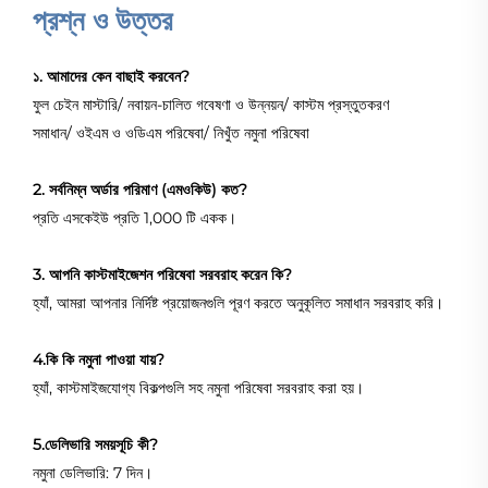
প্রশ্ন ও উত্তর
১. আমাদের কেন বাছাই করবেন?
ফুল চেইন মাস্টারি/ নবায়ন-চালিত গবেষণা ও উন্নয়ন/ কাস্টম প্রস্তুতকরণ
সমাধান/ ওইএম ও ওডিএম পরিষেবা/ নিখুঁত নমুনা পরিষেবা
2. সর্বনিম্ন অর্ডার পরিমাণ (এমওকিউ) কত?
প্রতি এসকেইউ প্রতি 1,000 টি একক।
3. আপনি কাস্টমাইজেশন পরিষেবা সরবরাহ করেন কি?
হ্যাঁ, আমরা আপনার নির্দিষ্ট প্রয়োজনগুলি পূরণ করতে অনুকূলিত সমাধান সরবরাহ করি।
4.কি কি নমুনা পাওয়া যায়?
হ্যাঁ, কাস্টমাইজযোগ্য বিকল্পগুলি সহ নমুনা পরিষেবা সরবরাহ করা হয়।
5.ডেলিভারি সময়সূচি কী?
নমুনা ডেলিভারি: 7 দিন।