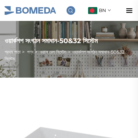
BN
ওয়ার্কশপ সংগঠন সমাধান-50&32 সিস্টেম
প্রথম পাতা
>
পণ্য
>
ওয়াল রেল সিস্টেম
>
ওয়ার্কশপ সংগঠন সমাধান-50&32
সিস্টেম