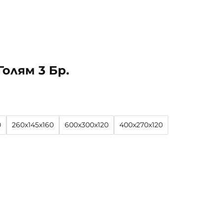
олям 3 Бр.
0
260x145x160
600x300x120
400x270x120