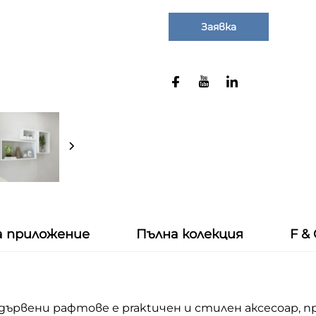
Заявка
а приложение
Пълна колекция
F &
ървени рафтове е praktичен и стилен аксесоар, п