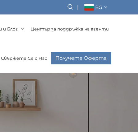
|
BG
 и Блог
Център за поддръжка на агенти
Получете Оферта
Свържете Се с Нас