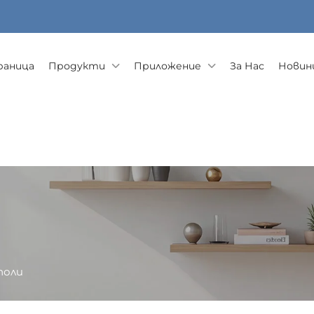
раница
Продукти
Приложение
За Нас
Новини
поли