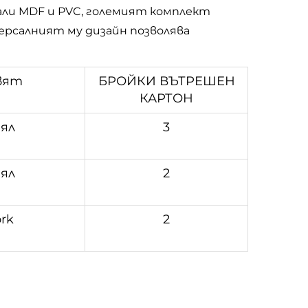
али MDF и PVC, големият комплект
ерсалният му дизайн позволява
вят
БРОЙКИ ВЪТРЕШЕН
КАРТОН
ял
3
ял
2
ork
2