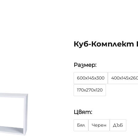
Куб-Комплект Г
Размер:
600x145x300
400x145x26
170x270x120
Цвят:
Бял
Черен
ДЪБ