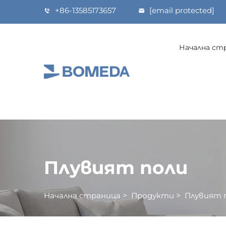
+86-13585173657
[email protected]
Начална ст
Плувият поли
Начална страница
>
Продукти
>
Плувият 