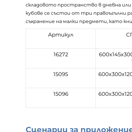
складовото пространство в дневна или
кубове се състои от три правоъгълни р
съхранение на малки предмети, като кн
Артикул
С
16272
600x145x30
15095
600x300x120
15096
600x300x120
Сценарии за приложени