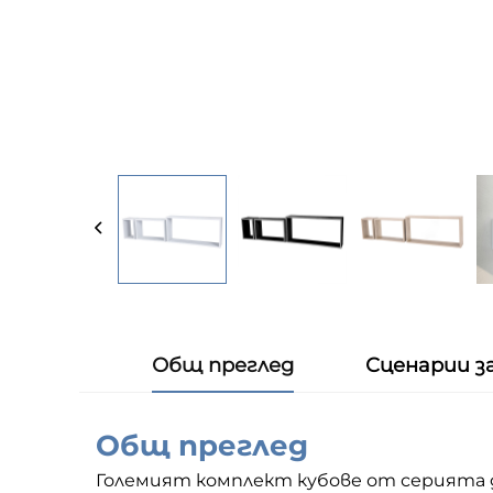
Общ преглед
Сценарии з
Общ преглед
Големият комплект кубове от серията д