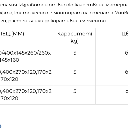
 спалня. Изработен от висококачествени матери
афта, които лесно се монтират на стената. Унив
иги, растения или декоративни елементи.
ПЕЦ.(MM)
Кapacитeт(
Ц
kg)
0/400x145x260/260x
5
б
145x160
,400x270x120,170x2
5
б
70x120
,400x270x120,170x2
5
70x120
е