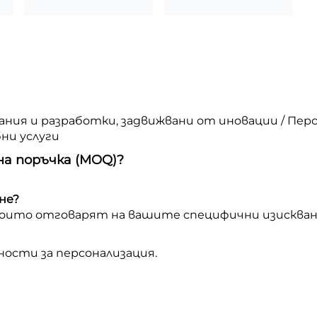
вания и разработки, задвижвани от иновации / Пе
бни услуги
на поръчка (MOQ)?
не?
 които отговарят на вашите специфични изискван
ности за персонализация.