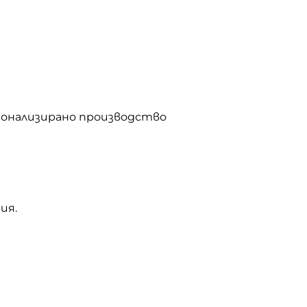
рсонализирано производство
ия.