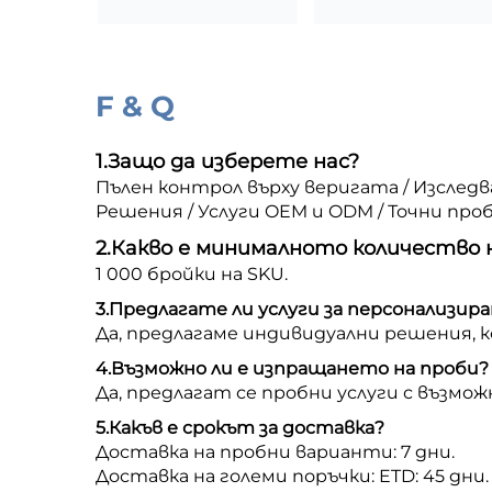
F & Q
1.
Защо да изберете нас?
Пълен контрол върху веригата / Изслед
Решения / Услуги OEM и ODM / Точни про
2.
Какво е минималното количество 
1 000 бройки на SKU.
3.
Предлагате ли услуги за персонализира
Да, предлагаме индивидуални решения,
4.
Възможно ли е изпращането на проби?
Да, предлагат се пробни услуги с възмож
5.
Какъв е срокът за доставка?
Доставка на пробни варианти: 7 дни.
Доставка на големи поръчки: ETD: 45 дни.