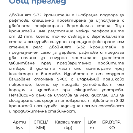
Общ преглед
Двойният S-32 кронштейн е U-образна подпора за
рафтове, специално проектирана за използване с
двойната перфорирана вертикална стена. Този
кронштейн има разстояние между перфорациите
от 32 mm, което точно съвпада с вертикалната
стена и осигурява сигурно и прецизно фиксиране към
стенния релс. Двойният S-32 кронштейн е
предназначен само за дървени рафтове и предлага
два начина за сигурно монтиране: директно
завинтване през предварително пробитите
отвори в долната част или монтиране чрез
конектори с винтове. Изработен е от студено
валцована стомана SPCC с издръжлив прашково
покритие, което му придава устойчивост към
корозия и износване при ежедневна употреба.
Независимо дали се използва за леки дисплеи или за
складиране със средна натовареност, Двойният S-32
кронштейн осигурява надеждна носима способност
и продължителна стабилност.
Арти
СПЕЦ/
Кapacитeт
Цвя
БР.ВЪТР.
кул
ММ)
(kg)
т
КО