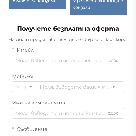
т
Ъглов-S-50 Конзола
Мрежеста кошница с
О
конзоли
с
Получете безплатна оферта
Нашият представител ще се свърже с вас скоро.
Имейл
0/100
Мобилен
Код
0/16
Име на компанията
0/200
Съобщение