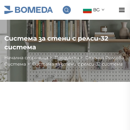
BG
Система за стени с релси-32
система
Начална страница
>
Продукти
>
Стенна Релсовa
Система
>
Система за стени с релси-32 система