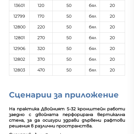
13601
120
50
бял
20
12799
170
50
бял
20
12800
220
50
бял
20
12801
270
50
бял
20
12906
320
50
бял
20
12802
370
50
бял
20
12803
470
50
бял
20
Сценарии за приложение
На практика Двойният S-32 кронштейн работи
заедно с двойната перфорирана вертикална
стена, за да осигури здрави дървени рафтови
решения в различни пространства.