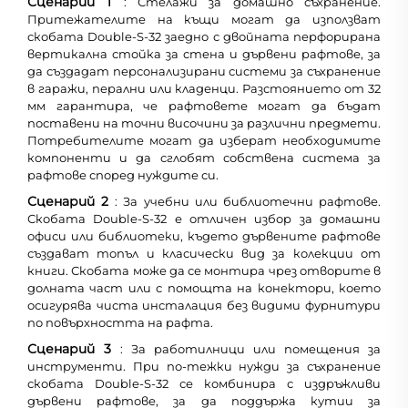
Сценарий 1
: Стелажи за домашно съхранение.
Притежателите на къщи могат да използват
скобата Double-S-32 заедно с двойната перфорирана
вертикална стойка за стена и дървени рафтове, за
да създадат персонализирани системи за съхранение
в гаражи, перални или кладенци. Разстоянието от 32
мм гарантира, че рафтовете могат да бъдат
поставени на точни височини за различни предмети.
Потребителите могат да изберат необходимите
компоненти и да сглобят собствена система за
рафтове според нуждите си.
Сценарий 2
: За учебни или библиотечни рафтове.
Скобата Double-S-32 е отличен избор за домашни
офиси или библиотеки, където дървените рафтове
създават топъл и класически вид за колекции от
книги. Скобата може да се монтира чрез отворите в
долната част или с помощта на конектори, което
осигурява чиста инсталация без видими фурнитури
по повърхността на рафта.
Сценарий 3
: За работилници или помещения за
инструменти. При по-тежки нужди за съхранение
скобата Double-S-32 се комбинира с издръжливи
дървени рафтове, за да поддържа кутии за