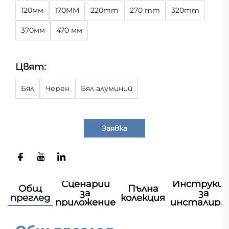
120мм
170MM
220mm
270 mm
320mm
370мм
470 мм
Цвят:
Бял
Черен
Бял алуминий
Заявка
Сценарии
Инструкц
Общ
Пълна
за
за
преглед
колекция
приложение
инсталира