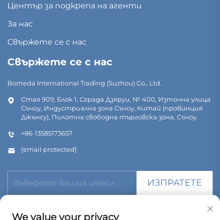
Център за подкрепа на агенти
За нас
Свържете се с нас
Свържете се с нас
Bomeda International Trading (Suzhou) Co., Ltd.
Стая 909, Блок 1, Сграда Дзяруи, № 400, Източна улица
Съчоу, Индустриална зона Съчоу, Китай (провинция
Джънсу), Пилотна свободна търговска зона, Съчоу.
+86-13585173657
[email protected]
ИЗПРАТЕТЕ
We value your privacy