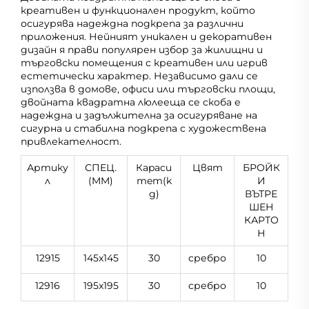
креативен и функционален продукт, който
осигурява надеждна подкрепа за различни
приложения. Нейният уникален и декоративен
дизайн я прави популярен избор за жилищни и
търговски помещения с креативен или игрив
естетически характер. Независимо дали се
използва в домове, офиси или търговски площи,
двойната квадратна люлееща се скоба е
надеждна и задължителна за осигуряване на
сигурна и стабилна подкрепа с художествена
привлекателност.
Артику
СПЕЦ.
Кapacи
Цвят
БРОЙК
л
(MM)
тeт(k
И
g)
ВЪТРЕ
ШЕН
КАРТО
Н
12915
145x145
30
сребро
10
12916
195x195
30
сребро
10