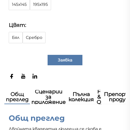
145x145
195x195
Цвят:
Бял
Сребро
Заявка
Сценарии
F
Общ
Пълна
Препоръ
за
&
преглед
колекция
продук
приложение
Q
Общ преглед
Двойната квадратна люлееща се скоба е