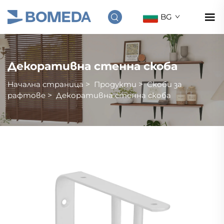
BG
Декоративна стенна скоба
Начална страница
>
Продукти
>
Скоби за
рафтове
>
Декоративна стенна скоба