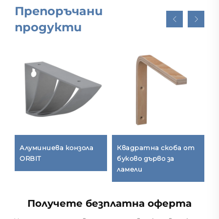
Препоръчани
продукти
Алуминиева конзола
Квадратна скоба от
Р
ORBIT
буково дърво за
ламели
Получете безплатна оферта