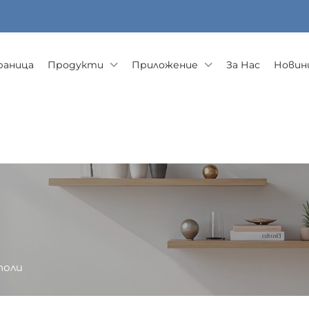
раница
Продукти
Приложение
За Нас
Новини
поли