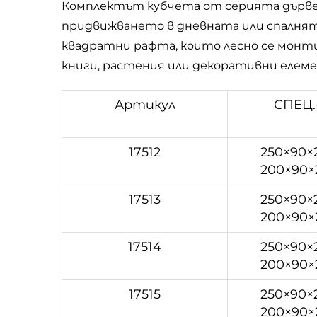
Комплектът кубчета от серията дървени
придвижването в дневната или спалнят
квадратни рафта, които лесно се монти
книги, растения или декоративни елем
Артикул
СПЕЦ.
17512
250×90×
200×90×
17513
250×90×
200×90×
17514
250×90×
200×90×
17515
250×90×
200×90×