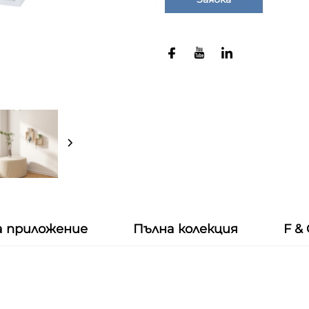
а приложение
Пълна колекция
F &