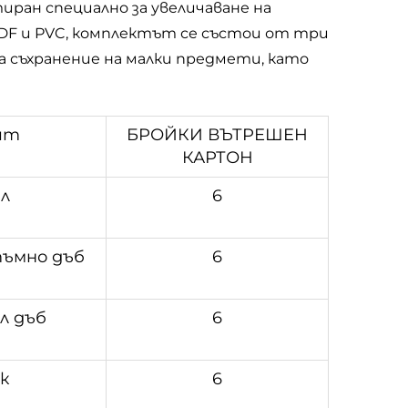
ран специално за увеличаване на
DF и PVC, комплектът се състои от три
 съхранение на малки предмети, като
ят
БРОЙКИ ВЪТРЕШЕН
КАРТОН
л
6
ъмно дъб
6
л дъб
6
к
6