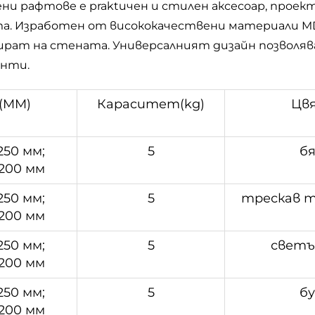
 рафтове е praktичен и стилен аксесоар, проекти
а. Изработен от висококачествени материали M
рат на стената. Универсалният дизайн позволява
енти.
(MM)
Кapacитeт(kg)
Цв
250 мм;
5
бя
200 мм
250 мм;
5
трескав т
200 мм
250 мм;
5
светъ
200 мм
250 мм;
5
бу
200 мм