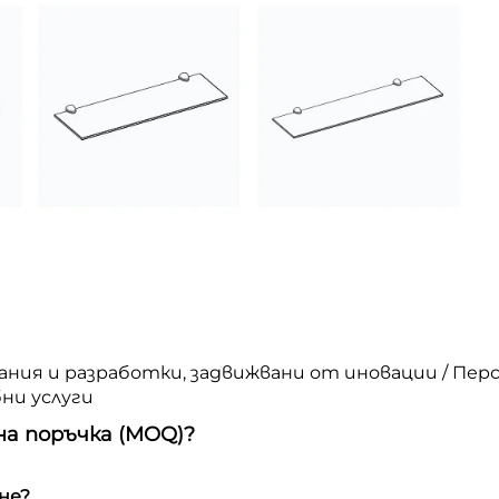
вания и разработки, задвижвани от иновации / Пе
бни услуги
на поръчка (MOQ)?
не?