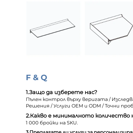
F & Q
1.
Защо да изберете нас?
Пълен контрол върху веригата / Изслед
Решения / Услуги OEM и ODM / Точни про
2.
Какво е минималното количество 
1 000 бройки на SKU.
3.
Предлагате ли услуги за персонализира