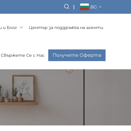
|
BG
 и Блог
Център за поддръжка на агенти
Получете Оферта
Свържете Се с Нас