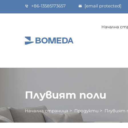
+86-13585173657
[email protected]
Начална ст
Плувият поли
Начална страница
>
Продукти
>
Плувият 