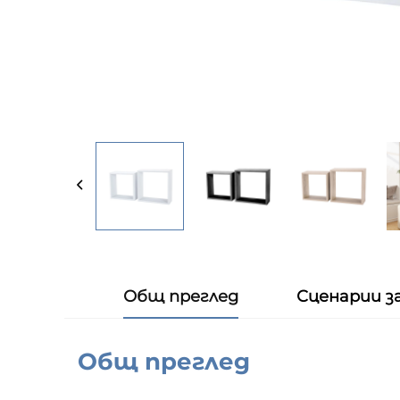
Общ преглед
Сценарии з
Общ преглед