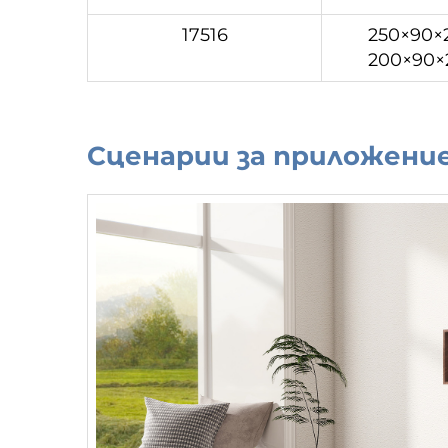
17516
250×90×
200×90×
Сценарии за приложени