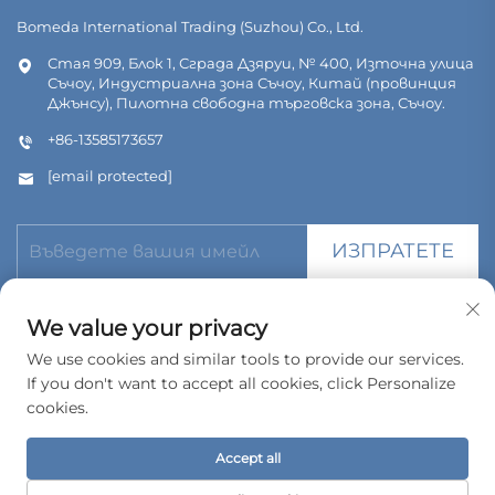
Bomeda International Trading (Suzhou) Co., Ltd.
Стая 909, Блок 1, Сграда Дзяруи, № 400, Източна улица
Съчоу, Индустриална зона Съчоу, Китай (провинция
Джънсу), Пилотна свободна търговска зона, Съчоу.
+86-13585173657
[email protected]
ИЗПРАТЕТЕ
We value your privacy
We use cookies and similar tools to provide our services.
If you don't want to accept all cookies, click Personalize
© Всички права запазени. Bomeda International Trading
(Suzhou) Co., Ltd. 2026
cookies.
Политика за поверителност
Accept all