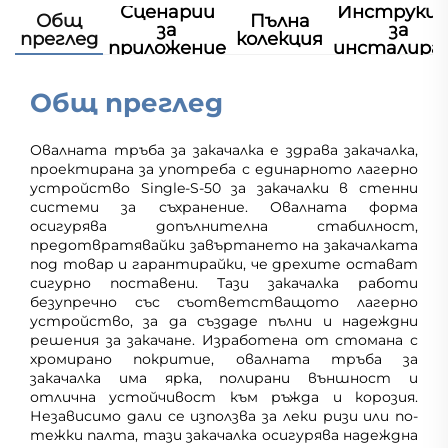
Сценарии
Инструкц
Общ
Пълна
за
за
преглед
колекция
приложение
инсталира
Общ преглед
Овалната тръба за закачалка е здрава закачалка,
проектирана за употреба с единарното лагерно
устройство Single-S-50 за закачалки в стенни
системи за съхранение. Овалната форма
осигурява допълнителна стабилност,
предотвратявайки завъртането на закачалката
под товар и гарантирайки, че дрехите остават
сигурно поставени. Тази закачалка работи
безупречно със съответстващото лагерно
устройство, за да създаде пълни и надеждни
решения за закачане. Изработена от стомана с
хромирано покритие, овалната тръба за
закачалка има ярка, полирани външност и
отлична устойчивост към ръжда и корозия.
Независимо дали се използва за леки ризи или по-
тежки палта, тази закачалка осигурява надеждна