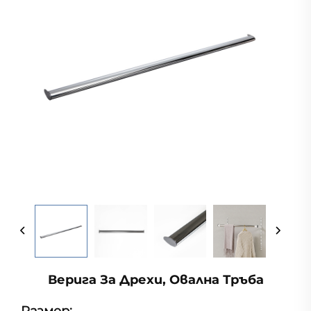
Верига За Дрехи, Овална Тръба