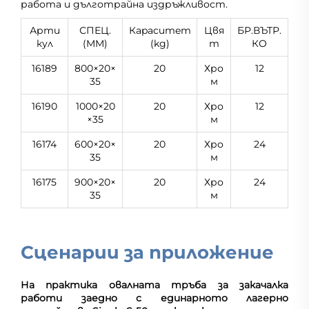
работа и дълготрайна издръжливост.
Арти
СПЕЦ.
Кapacитeт
Цвя
БР.ВЪТР.
кул
(MM)
(kg)
т
КО
16189
800×20×
20
Хро
12
35
м
16190
1000×20
20
Хро
12
×35
м
16174
600×20×
20
Хро
24
35
м
16175
900×20×
20
Хро
24
35
м
Сценарии за приложение
На практика овалната тръба за закачалка
работи заедно с единарното лагерно