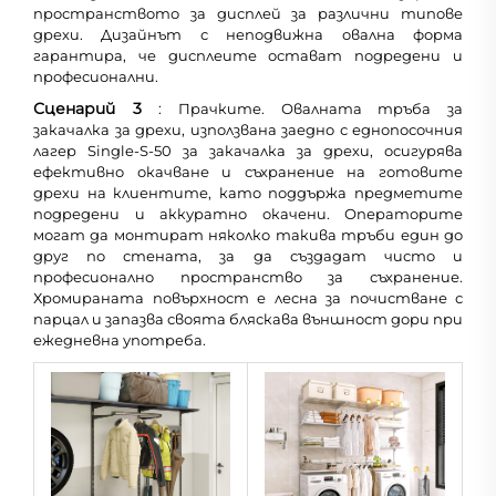
пространството за дисплей за различни типове
дрехи. Дизайнът с неподвижна овална форма
гарантира, че дисплеите остават подредени и
професионални.
Сценарий 3
: Прачките. Овалната тръба за
закачалка за дрехи, използвана заедно с еднопосочния
лагер Single-S-50 за закачалка за дрехи, осигурява
ефективно окачване и съхранение на готовите
дрехи на клиентите, като поддържа предметите
подредени и аккуратно окачени. Операторите
могат да монтират няколко такива тръби един до
друг по стената, за да създадат чисто и
професионално пространство за съхранение.
Хромираната повърхност е лесна за почистване с
парцал и запазва своята бляскава външност дори при
ежедневна употреба.