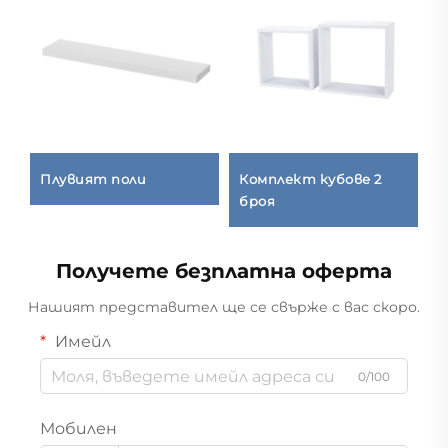
Плувият поли
Комплект кубове 2
С
броя
Получете безплатна оферта
Нашият представител ще се свърже с вас скоро.
Имейл
0/100
Мобилен