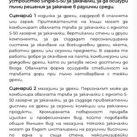
устройство Single-S-50 за закачалки, за да осигури
пълни решения за закачане в различни среди.
Сценарий 1
ходилка за дрехи, гардероб в спалнята
или гараж. Притежателите на къщи могат да
комбинират овалната тръба за закачалки с едното
S-50 лагерче за закачалки, вертикални стени и други
компоненти, за да създадат персонализирана
система за окачване на всекидневни дрехи, якета,
работни дрехи или сезонни предмети. В гаража тя
работи добре за окачване на палта, комбинезони или
дъждовни дрехи, като ги запазва лесно достъпни до
входа. Овалната форма осигурява стабилност на
тръбата дори при пълно натоварване с тежки
дрехи.
Сценарий 2
магазини за дрехи. Персоналът може да
комбинира овалната тръба за закачалки с едното S-
50 лагерче за закачалки, за да създаде привлекателни
дисплеи на дрехи за сезонни колекции или рекламни
продукти. Хромираната повърхност придава
изискан и професионален вид, който подобрява
общия външен вид на магазина. Няколко закачалки
могат да бъдат инсталирани на различни височини
по една и съща стена, максимизирайки