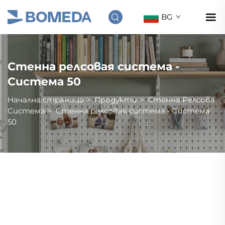
BG
Стенна релсовая система -
Система 50
Начална страница
>
Продукти
>
Стенна Релсовa
Система
>
Стенна релсовая система - Система
50