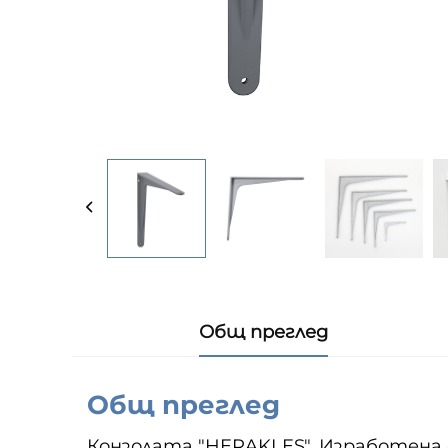
Общ преглед
Общ преглед
Конзолата "HERAKLES". Изработена 