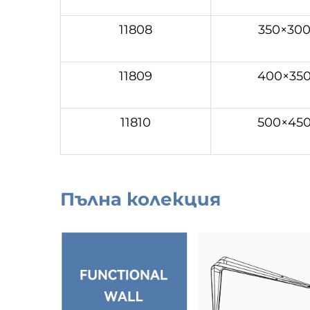
11808
350×30
11809
400×35
11810
500×45
Пълна колекция