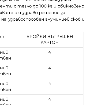
нти с тегло до 100 кг и обикновено
бхватно и здраво решение за
на здравоспособен алуминиев скоб и
ят
БРОЙКИ ВЪТРЕШЕН
КАРТОН
иний
4
твен
иний
4
твен
иний
4
твен
иний
4