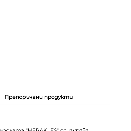
Препоръчани продукти
нзолата "HERAKLES" осигурява