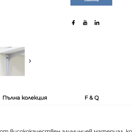
Пълна колекция
F & Q
от висококачествен алуминиев материал, ко