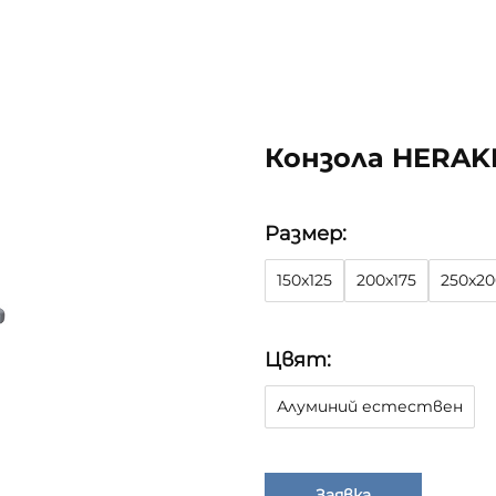
Конзола HERAK
Размер:
150x125
200x175
250x20
Цвят:
Алуминий естествен
Заявка