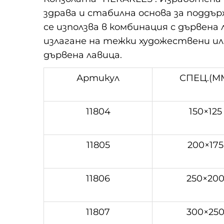
здрава и стабилна основа за поддъ
се използва в комбинация с дървена
излагане на тежки художествени ил
дървена лавица.
Артикул
СПЕЦ.(M
11804
150×125
11805
200×175
11806
250×20
11807
300×25