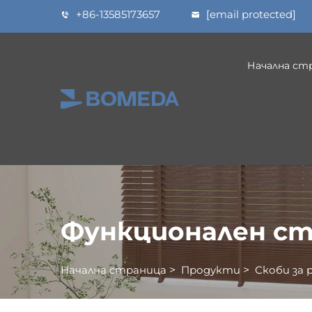
+86-13585173657
[email protected]
Начална ст
Функционален ст
Начална страница
>
Продукти
>
Скоби за