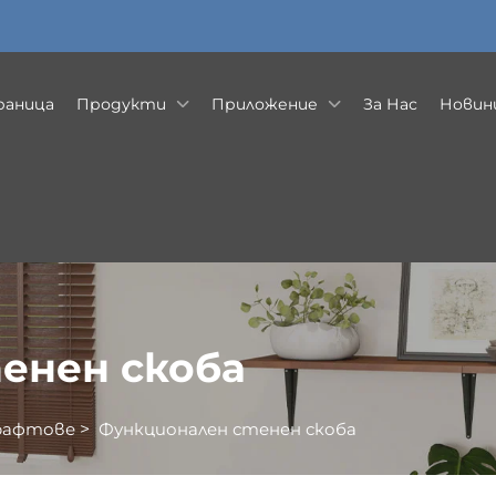
раница
Продукти
Приложение
За Нас
Новини
енен скоба
 рафтове
>
Функционален стенен скоба