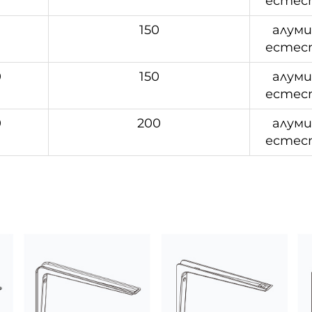
естес
0
150
алум
естес
0
150
алум
естес
0
200
алум
естес