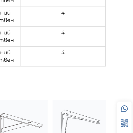
твен
иний
4
твен
иний
4
твен
иний
4
твен