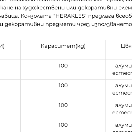
ржане на художествени или декоративни елеме
 лавица. Конзолата "HERAKLES" предлага всео
и декоративни предмети чрез използването 
M)
Кapacитeт(kg)
Цв
100
алум
естес
100
алум
естес
0
100
алум
естес
0
100
алум