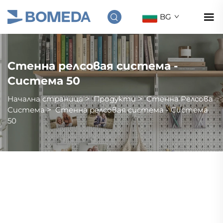
BG
Стенна релсовая система -
Система 50
Начална страница
>
Продукти
>
Стенна Релсовa
Система
>
Стенна релсовая система - Система
50