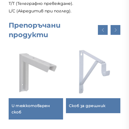
T/T (Телеграфно превеждане).
L/C (Акредитив при поглед).
Препоръчани
продукти
U тежкотоварен
Скоб за дрешник
К
скоб
к