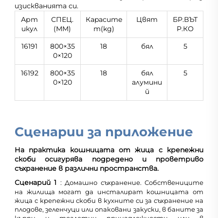
изискванията си.
Арт
СПЕЦ.
Кapacитe
Цвят
БР.ВЪТ
икул
(MM)
т(kg)
Р.КО
16191
800×35
18
бял
5
0×120
16192
800×35
18
бял
5
0×120
алумини
й
Сценарии за приложение
На практика кошницата от жица с крепежни
скоби осигурява подредено и проветриво
съхранение в различни пространства.
Сценарий 1
: Домашно съхранение. Собствениците
на жилища могат да инсталират кошницата от
жица с крепежни скоби в кухните си за съхранение на
плодове, зеленчуци или опаковани закуски, в баните за