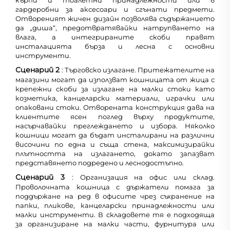
кърпи и тоалетни принадлежности или в
гардеробни за аксесоари и сгънати предмети.
Отвореният жичен дизайн позволява съдържанието
да „диша“, предотвратявайки натрупването на
влага, а интегрираните скоби правят
инсталацията бърза и лесна с основни
инструменти.
Сценарий 2
: Търговско излагане. Притежателите на
магазини могат да използват кошницата от жица с
крепежни скоби за излагане на малки стоки като
козметика, канцеларски материали, играчки или
опаковани стоки. Отворената конструкция дава на
клиентите ясен поглед върху продуктите,
насърчавайки преглеждането и избора. Няколко
кошници могат да бъдат инсталирани на различни
височини по една и съща стена, максимизирайки
плътността на излагането, докато запазват
представянето подредено и леснодостъпно.
Сценарий 3
: Организация на офис или склад.
Проволочната кошница с държатели помага за
поддържане на ред в офисите чрез съхранение на
папки, пликове, канцеларски принадлежности или
малки инструменти. В складовете тя е подходяща
за организиране на малки части, фурнитура или