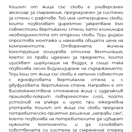
Кошът от жица със скоби е универсален
аксесоар за съхранение, предназначен за системи
за стени с рафтове. Той има интегрирани скоби,
които позволяват директно закрепване към
съвместими вертикални стени, като елиминира
необходимостта от отделни скоби. Този дизайн
опростява монтажа и намалява общата цена на
компонентите. Отворената жичена
конструкция осигурява отлична вентилация,
което го прави идеален за предмети, които
изискват циркулация на въздух, а също така
позволява лесно визуализиране на съдържанието.
Този кош от жица със скоби е напълно съвместим
с еднофуговата вертикална стена и с
двуфуговата вертикална стена. Направен е от
висококачествена стоманена жица с издръжлив
прашково-покрит повърхностен слой, който
устойчив на ръжда и износ при ежедневна
употреба. Кошът от жица със скоби предлага
потребителско-приятно решение „направи сам“,
което позволява на потребителите да избират
нужните компоненти и да сглобяват
собствената си система за съхранение според