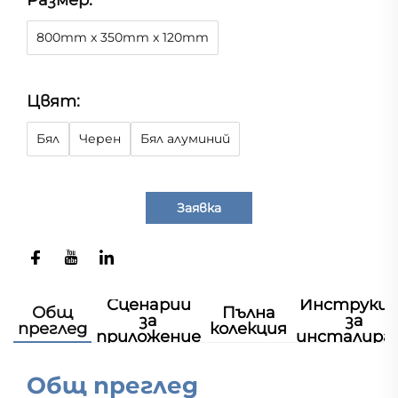
Размер:
800mm x 350mm x 120mm
Цвят:
Бял
Черен
Бял алуминий
Заявка
Сценарии
Инструкц
Общ
Пълна
за
за
преглед
колекция
приложение
инсталира
Общ преглед