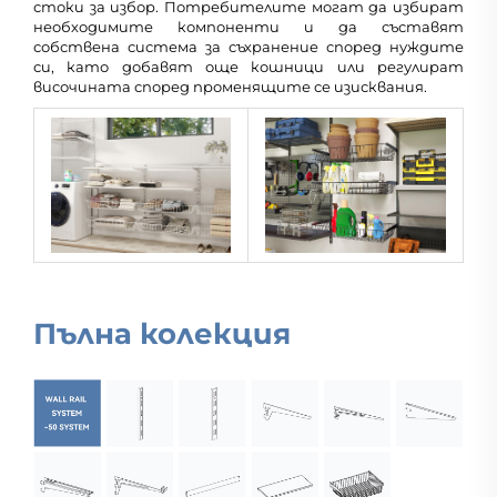
стоки за избор. Потребителите могат да избират
необходимите компоненти и да съставят
собствена система за съхранение според нуждите
си, като добавят още кошници или регулират
височината според променящите се изисквания.
Пълна колекция