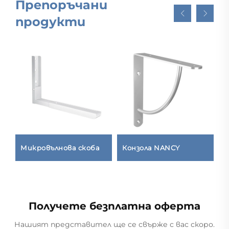
Препоръчани
продукти
Микровълнова скоба
Конзола NANCY
Д
Получете безплатна оферта
Нашият представител ще се свърже с вас скоро.