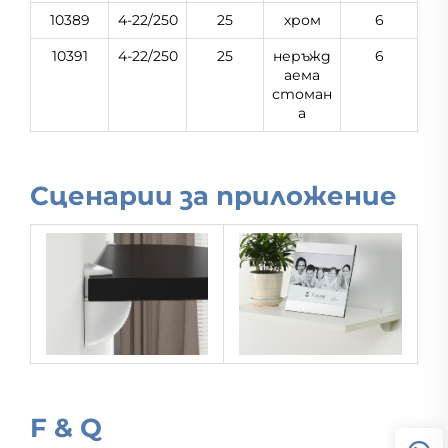
10389
4-22/250
25
хром
6
10391
4-22/250
25
неръжд
6
аема
стоман
а
Сценарии за приложение
F & Q