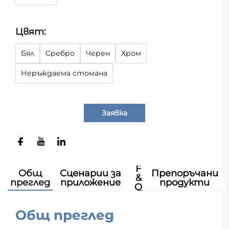
Цвят:
Бял
Сребро
Черен
Хром
Неръждаема стомана
Заявка
F
Общ
Сценарии за
Препоръчани
&
преглед
приложение
продукти
Q
Общ преглед