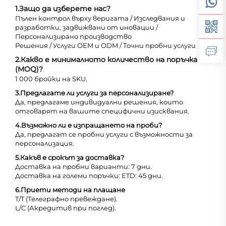
1.
Защо да изберете нас?
Пълен контрол върху веригата / Изследвания и
разработки, задвижвани от иновации /
Персонализирано производство
Решения / Услуги OEM и ODM / Точни пробни услуги
2.
Какво е минималното количество на поръчка
(MOQ)?
1 000 бройки на SKU.
3.
Предлагате ли услуги за персонализиране?
Да, предлагаме индивидуални решения, които
отговарят на вашите специфични изисквания.
4.
Възможно ли е изпращането на проби?
Да, предлагат се пробни услуги с възможности за
персонализация.
5.
Какъв е срокът за доставка?
Доставка на пробни варианти: 7 дни.
Доставка на големи поръчки: ETD: 45 дни.
6.
Приети методи на плащане
T/T (Телеграфно превеждане).
L/C (Акредитив при поглед).