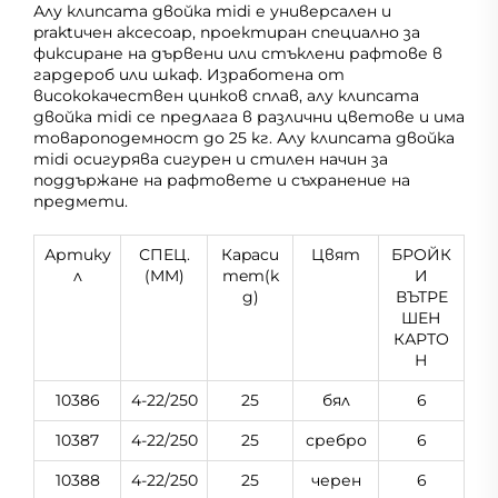
Алу клипсата двойка midi е универсален и
praktичен аксесоар, проектиран специално за
фиксиране на дървени или стъклени рафтове в
гардероб или шкаф. Изработена от
висококачествен цинков сплав, алу клипсата
двойка midi се предлага в различни цветове и има
товароподемност до 25 кг. Алу клипсата двойка
midi осигурява сигурен и стилен начин за
поддържане на рафтовете и съхранение на
предмети.
Артику
СПЕЦ.
Кapacи
Цвят
БРОЙК
л
(MM)
тeт(k
И
g)
ВЪТРЕ
ШЕН
КАРТО
Н
10386
4-22/250
25
бял
6
10387
4-22/250
25
сребро
6
10388
4-22/250
25
черен
6