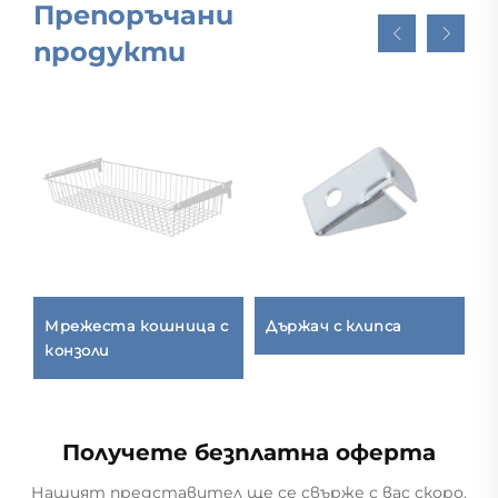
Препоръчани
продукти
Мрежеста кошница с
Държач с клипса
Д
,
конзоли
R
Получете безплатна оферта
Нашият представител ще се свърже с вас скоро.