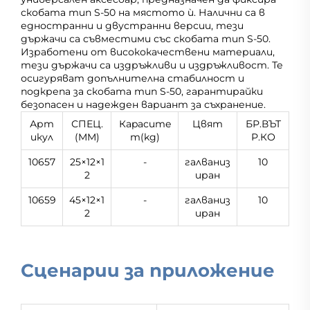
скобата тип S-50 на мястото ѝ. Налични са в
едностранни и двустранни версии, тези
държачи са съвместими със скобата тип S-50.
Изработени от висококачествени материали,
тези държачи са издръжливи и издръжливост. Те
осигуряват допълнителна стабилност и
подкрепа за скобата тип S-50, гарантирайки
безопасен и надежден вариант за съхранение.
Арт
СПЕЦ.
Кapacитe
Цвят
БР.ВЪТ
икул
(MM)
т(kg)
Р.КО
10657
25×12×1
-
галваниз
10
2
иран
10659
45×12×1
-
галваниз
10
2
иран
Сценарии за приложение