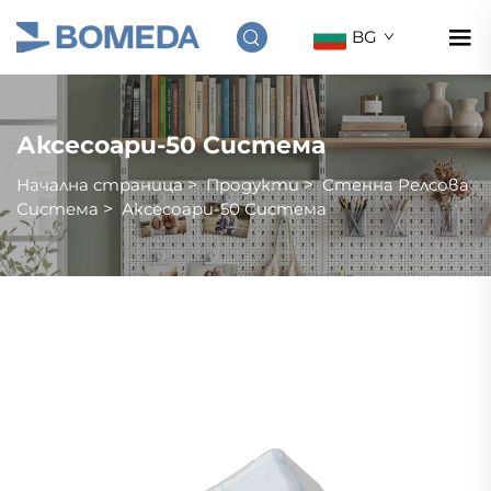
BG
Аксесоари-50 Система
Начална страница
>
Продукти
>
Стенна Релсовa
Система
>
Аксесоари-50 Система