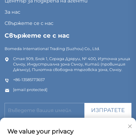
Център за подкрепа на агенти
За нас
Свържете се с нас
Свържете се с нас
Bomeda International Trading (Suzhou) Co., Ltd.
Стая 909, Блок 1, Сграда Дзяруи, № 400, Източна улица
Съчоу, Индустриална зона Съчоу, Китай (провинция
Джънсу), Пилотна свободна търговска зона, Съчоу.
+86-13585173657
[email protected]
ИЗПРАТЕТЕ
We value your privacy