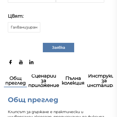
Цвят:
Галванизиран
Заявка
Сценарии
Инструкц
Общ
Пълна
за
за
преглед
колекция
приложение
инсталира
Общ преглед
Клипсът за държане е практически и
универсален аксесоар, предназначен да фиксира