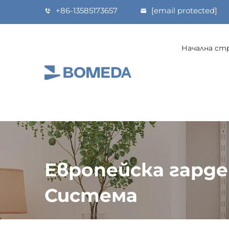
+86-13585173657
[email protected]
Начална ст
Европейска гарде
Система
Начална страница
>
Продукти
>
Гардероб