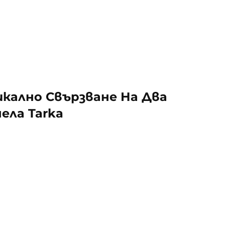
икално Свързване На Два
ела Tarka