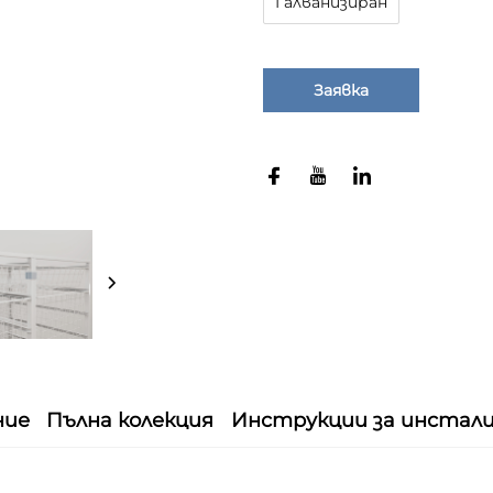
Галванизиран
Заявка
ние
Пълна колекция
Инструкции за инстал