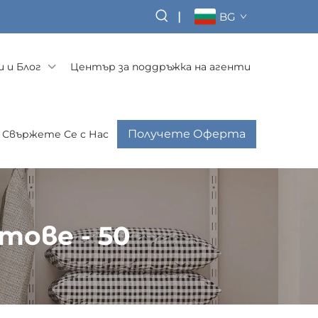
|
BG
 и Блог
Център за поддръжка на агенти
Получете Оферта
Свържете Се с Нас
тове - 50
а за рафтове - 50 Система