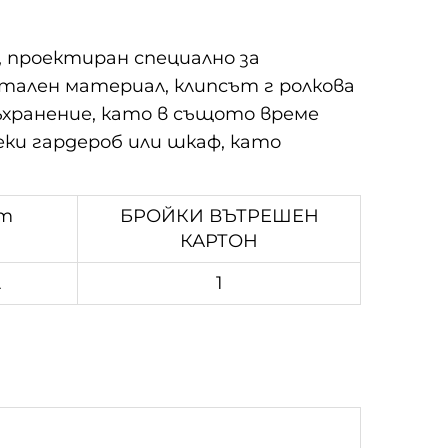
е, проектиран специално за
метален материал, клипсът
г
ролкова
хранение, като в същото време
еки гардероб или шкаф, като
т
БРОЙКИ ВЪТРЕШЕН
КАРТОН
л
1