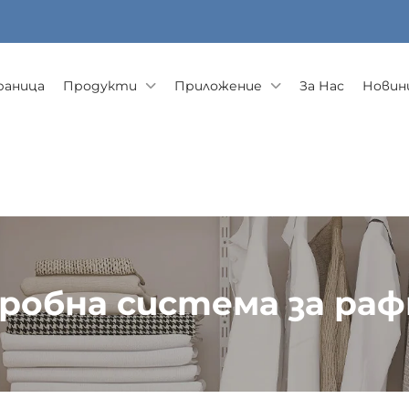
раница
Продукти
Приложение
За Нас
Новини
робна система за раф
на Система С Полици
>
Европейска гардеробна систем