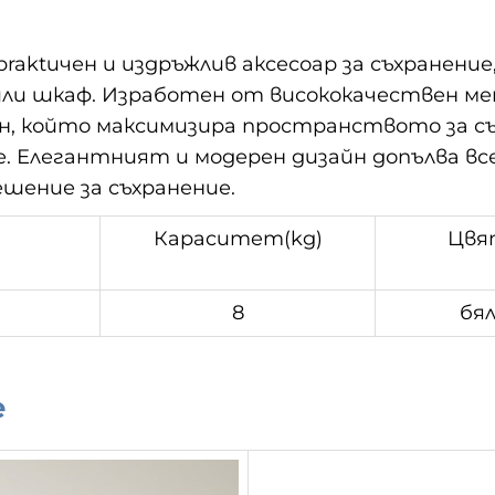
praktичен и издръжлив аксесоар за съхранени
б или шкаф. Изработен от висококачествен 
, който максимизира пространството за съ
е. Елегантният и модерен дизайн допълва вс
ешение за съхранение.
Кapacитeт(kg)
Цвя
8
бя
е