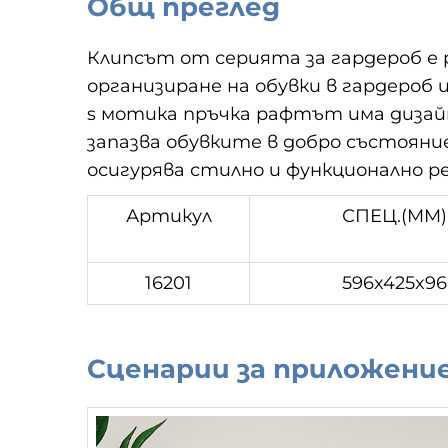
Общ преглед
Клипсът
от серията за гардероб е 
организиране на обувки в гардеро
s
мотика
пръчка
рафтът има дизайн
запазва обувките в добро състояни
осигурява стилно и функционално р
Артикул
СПЕЦ.(MM)
16201
596x425x96
Сценарии за приложени