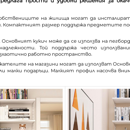
редлага прости и удобни решения за окач
обствениците на жилища могат да инсталират О
ти. Компактният размер поддържа предметите по
 Основният кукич може да се използва на пегбордо
инадлежности. Той поддържа често използва
езхаотично работно пространство.
жателите на магазини могат да използват Основни
ли малки подаръци. Малкият профил насочва вн