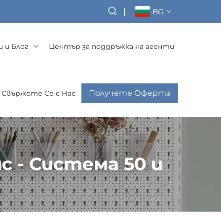
|
BG
 и Блог
Център за поддръжка на агенти
Получете Оферта
Свържете Се с Нас
с - Система 50 и
офис - Система 50 и 32