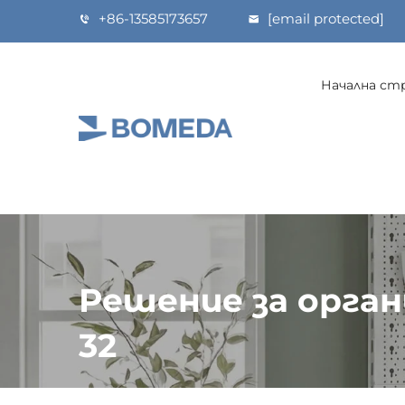
+86-13585173657
[email protected]
Начална ст
Решение за орган
32
Начална страница
>
Продукти
>
Стенна Р