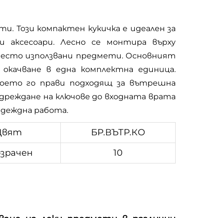
ти. Този компактен кукичка е идеален за
 аксесоари. Лесно се монтира върху
а често използвани предмети. Основният
 окачване в една комплектна единица.
 което го прави подходящ за вътрешна
одреждане на ключове до входната врата
адеждна работа.
Цвят
БР.ВЪТР.КО
зрачен
10