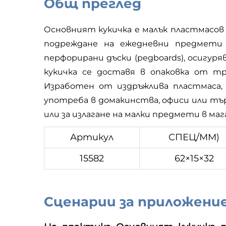
Общ преглед
Основният кукичка е малък пластмасов к
подреждане на ежедневни предмети 
перфорирани дъски (pegboards), осигур
кукичка се доставя в опаковка от тр
Изработен от издръжлива пластмаса, 
употреба в домакинства, офиси или тър
или за излагане на малки предмети в ма
Артикул
СПЕЦ/ММ)
15582
62×15×32
Сценарии за приложени