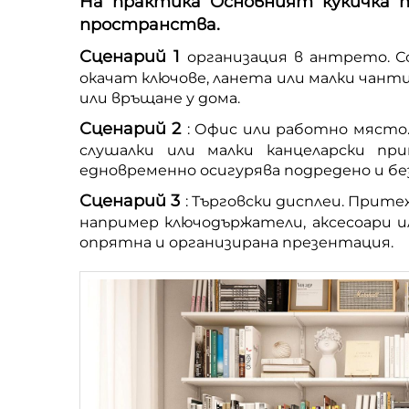
На практика Основният кукичка п
пространства.
Сценарий 1
организация в антрето. С
окачат ключове, ланета или малки чан
или връщане у дома.
Сценарий 2
: Офис или работно място.
слушалки или малки канцеларски пр
едновременно осигурява подредено и б
Сценарий 3
: Търговски дисплеи. Прите
например ключодържатели, аксесоари и
опрятна и организирана презентация.