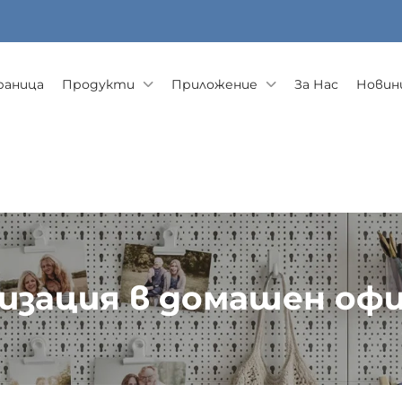
раница
Продукти
Приложение
За Нас
Новини
изация в домашен офи
елсовa Система
>
Решение за организация в домашен 