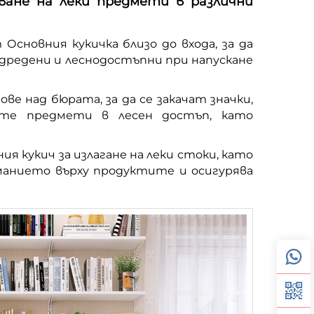
ване на леки предмети в различни
сновния кукичка близо до входа, за да
дредени и леснодостъпни при напускане
ве над бюрата, за да се закачат значки,
ните предмети в лесен достъп, като
я кукич за излагане на леки стоки, като
иманието върху продуктите и осигурява