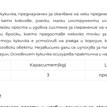
укичка, предназначен за окачване на леки предме
като ключове, значки, малки инструменти или
явайки проста и удобна система за съхранение н
и бройки, което предоставя няколко точки за
този кукичка е устойчив на ръжда и корозия,
говски обекти. Независимо дали се използва за п
газин, Основният кукичка осигурява практична и н
Кapacитeт(kg)
3
про
е