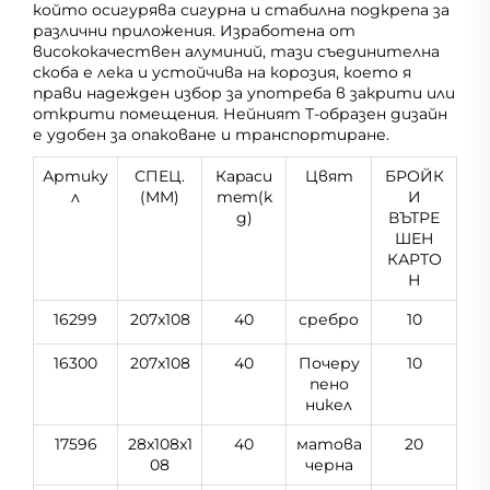
който осигурява сигурна и стабилна подкрепа за
различни приложения. Изработена от
висококачествен алуминий, тази съединителна
скоба е лека и устойчива на корозия, което я
прави надежден избор за употреба в закрити или
открити помещения. Нейният Т-образен дизайн
е удобен за опаковане и транспортиране.
Артику
СПЕЦ.
Кapacи
Цвят
БРОЙК
л
(MM)
тeт(k
И
g)
ВЪТРЕ
ШЕН
КАРТО
Н
16299
207x108
40
сребро
10
16300
207x108
40
Почеру
10
пено
никел
17596
28x108x1
40
матова
20
08
черна