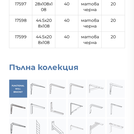
17597
28x108x1
40
матова
20
08
черна
17598
44.5x20
40
матова
20
8x108
черна
17599
44.5x20
40
матова
20
8x108
черна
Пълна колекция