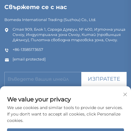
Свържете се с нас
Bomeda International Trading (Suzhou) Co., Ltd.
Стая 909, Блок 1, Сграда Дзяруи, № 400, Източна улица
Съчоу, Индустриална зона Съчоу, Китай (провинция
Джънсу), Пилотна свободна търговска зона, Съчоу.
+86-13585173657
[email protected]
ИЗПРАТЕТЕ
We value your privacy
We use cookies and similar tools to provide our services.
If you don't want to accept all cookies, click Personalize
© Всички права запазени. Bomeda International Trading
(Suzhou) Co., Ltd. 2026
cookies.
Политика за поверителност