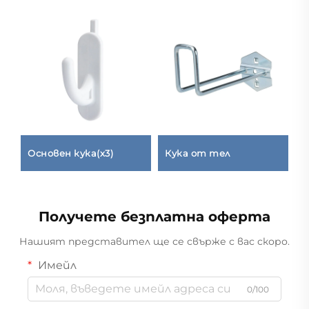
Основен кукa(x3)
Кука от тел
А
O
Получете безплатна оферта
Нашият представител ще се свърже с вас скоро.
Имейл
0/100