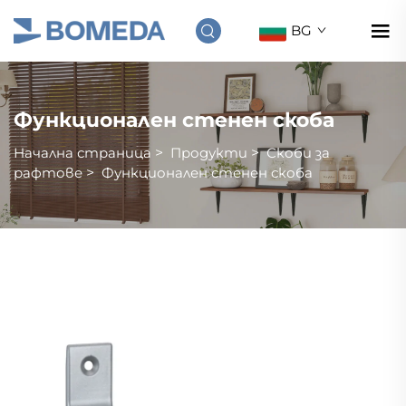
BG
Функционален стенен скоба
Начална страница
>
Продукти
>
Скоби за
рафтове
>
Функционален стенен скоба