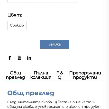
Цвят:
Сребро
Заявка
Общ
Пълна
F &
Препоръчани
преглед
колекция
Q
продукти
Общ преглед
Съединителната скоба, известна още като Т-
образна скоба, е универсален и praktичен продукт,