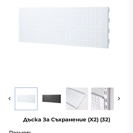
Дъска За Съхранение (x2) (32)