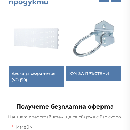
продукти
Дъска за съхранение
ХУК ЗА ПРЪСТЕНИ
Р
(x2) (50)
п
Получете безплатна оферта
Нашият представител ще се свърже с вас скоро.
Имейл