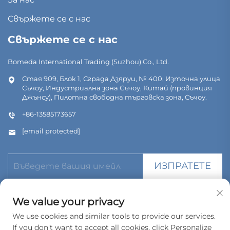
Свържете се с нас
Свържете се с нас
Bomeda International Trading (Suzhou) Co., Ltd.
Стая 909, Блок 1, Сграда Дзяруи, № 400, Източна улица
Съчоу, Индустриална зона Съчоу, Китай (провинция
Джънсу), Пилотна свободна търговска зона, Съчоу.
+86-13585173657
[email protected]
ИЗПРАТЕТЕ
We value your privacy
We use cookies and similar tools to provide our services.
If you don't want to accept all cookies, click Personalize
© Всички права запазени. Bomeda International Trading