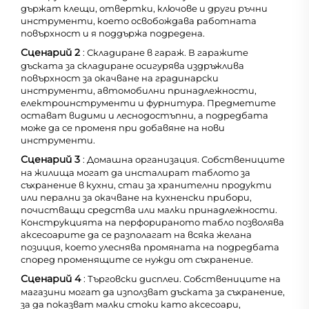
държат клещи, отвертки, ключове и други ръчни
инструменти, което освобождава работната
повърхност и я поддържа подредена.
Сценарий 2
: Складиране в гараж. В гаражите
дъската за складиране осигурява издръжлива
повърхност за окачване на градинарски
инструменти, автомобилни принадлежности,
електроинструменти и фурнитура. Предметите
остават видими и леснодостъпни, а подредбата
може да се променя при добавяне на нови
инструменти.
Сценарий 3
: Домашна организация. Собствениците
на жилища могат да инсталират таблото за
съхранение в кухни, стаи за хранителни продукти
или перални за окачване на кухненски прибори,
почистващи средства или малки принадлежности.
Конструкцията на перфорираното табло позволява
аксесоарите да се разполагат на всяка желана
позиция, което улеснява промяната на подредбата
според променящите се нужди от съхранение.
Сценарий 4
: Търговски дисплеи. Собствениците на
магазини могат да използват дъската за съхранение,
за да показват малки стоки като аксесоари,