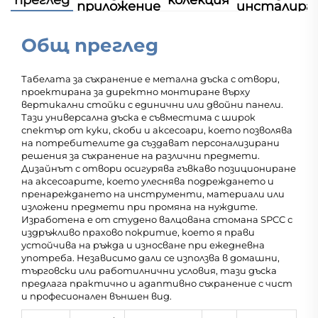
преглед
колекция
приложение
инсталира
Общ преглед
Табелата за съхранение е метална дъска с отвори,
проектирана за директно монтиране върху
вертикални стойки с единични или двойни панели.
Тази универсална дъска е съвместима с широк
спектър от куки, скоби и аксесоари, което позволява
на потребителите да създават персонализирани
решения за съхранение на различни предмети.
Дизайнът с отвори осигурява гъвкаво позициониране
на аксесоарите, което улеснява подреждането и
пренареждането на инструменти, материали или
изложени предмети при промяна на нуждите.
Изработена е от студено валцована стомана SPCC с
издръжливо прахово покритие, което я прави
устойчива на ръжда и износване при ежедневна
употреба. Независимо дали се използва в домашни,
търговски или работилнични условия, тази дъска
предлага практично и адаптивно съхранение с чист
и професионален външен вид.