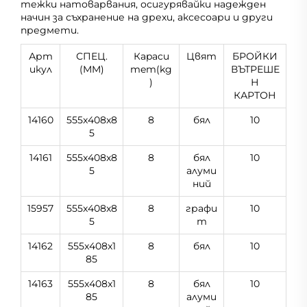
тежки натоварвания, осигурявайки надежден
начин за съхранение на дрехи, аксесоари и други
предмети.
Арт
СПЕЦ.
Кapacи
Цвят
БРОЙКИ
икул
(MM)
тeт(kg
ВЪТРЕШЕ
)
Н
КАРТОН
14160
555x408x8
8
бял
10
5
14161
555x408x8
8
бял
10
5
алуми
ний
15957
555x408x8
8
графи
10
5
т
14162
555x408x1
8
бял
10
85
14163
555x408x1
8
бял
10
85
алуми