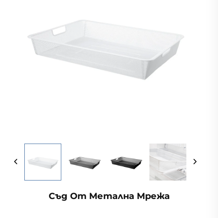
Съд От Метална Мрежа