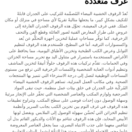
غرف متعددة
تُعدّ الرفوف الخشبية البيضاء المُصمَّمة للتركيب على الجدران قابلةً
للتكيف بشكلٍ كبير، ما يجعلها مثاليةً تقريبًا لأي مساحةٍ في منزلك أو مكان
عملك. ففي غرف المعيشة، تحوِّل هذه الرفوف الجدران الفارغة إلى
عروضٍ على طراز المعارض الفنية لصور العائلة وقطع الفن والتحف
الزخرفية، كما توفِّر مساحاتٍ عمليةً لتخزين أجهزة التحكُّم عن بُعد
واكسسوارات الترفيه. أما في المطبخ، فتُستخدم هذه الرفوف لتنظيم
التوابل وعرض الكتب الطبخية وتخزين الأطباق اليومية، مما يحافظ على
الأغراض المستخدمة باستمرار في متناول اليد مع تحرير مساحة الخزائن.
وفي الحمامات، تقدِّم تركيبات هذه الرفوف حلولًا أنيقةً لتخزين المناشف
وتنظيم أدوات العناية الشخصية واللمسات الزخرفية التي ترفع من مستوى
المساحات الوظيفية لتصل إلى درجة الاسترخاء التي تتميز بها المنتجعات
الصحية. وفي مكاتب العمل المنزلية، تساهم الرفوف الخشبية البيضاء
المُركَّبة على الجدران في خلق بيئات عمل منظمة، حيث تبقى المواد
المرجعية ولوازم المكتب والعناصر الشخصية التي تحفِّز على الإنجاز مرئيةً
وسهلة الوصول دون إحداث فوضى على سطح المكتب. وتتراوح تطبيقات
هذه الرفوف في غرف النوم بين تخزين الكتب بجانب السرير وأنظمة
تنظيم الخزائن التي تُحسِّن سهولة الوصول إلى الملابس. وبفضل لونها
الأبيض المحايد، فإن هذه الرفوف تتناغم مع الأثاث والديكور القائم بدل أن
تتنافس معهما على جذب الانتباه البصري، مما يجعل العناصر المعروضة
عليها محور الاهتمام الأساسي. ويمتد هذا التنوُّع ليشمل البيئات التجارية