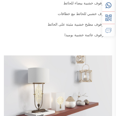
رفوف خشبية بيضاء للحائط
رف خشبي للحائط مع خطافات
رفوف مطبخ خشبية مثبتة على الحائط
رفوف عائمة خشبية بوميدا