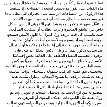
عملية عديدةً تحسِّن كلًّا من مساحة المعيشة والحياة اليومية. وأبرز
هذه الفوائد على الفور هو تحسين استغلال المساحة، إذ تستفيد
هذه الرفوف من المساحات الرأسية على الجدران التي تظل عادةً
غير مستخدمة، مما يُحرِّر مساحة أرضية ثمينة لتثبيت الأثاث
والتنقُّل بسهولة. وتكمن أهمية هذا النهج التخزيني الرأسي بشكل
خاص في الشقق الصغيرة وغرف الطلاب أو المكاتب المدمَّجة،
حيث تكتسب كل قدم مربعة وزنًا كبيرًا. أما اللون الأبيض فيمنحها
مرونة استثنائية، إذ ينسجم بسلاسة مع أنظمة الألوان الحالية
وأنماط الديكور دون الحاجة إلى إعادة طلاءٍ متكررة أو استبدال
عند تحديث ديكور المنزل. وعلى عكس البدائل الداكنة، فإن
الرفوف الخشبية البيضاء المُعلَّقة على الحائط تخلق إحساسًا
بالاتساع والانفتاح، ما يوهم بزيادة حجم الغرفة بصريًّا ويعكس
الضوء الطبيعي والصناعي في جميع أرجاء المساحة. ومن الناحية
التشغيلية، تتم عملية التركيب بسهولة باستخدام أدوات أساسية
ومعدات تثبيت مرفقة، ما يسمح لأصحاب المنازل بتثبيت هذه
الرفوف دون الحاجة إلى مساعدة متخصصة. كما أن التصنيع
الخشبي يضمن متانةً فائقةً مقارنةً بالبدائل البلاستيكية أو
المصنوعة من لوح الحبيبات، ويتحمل الاستخدام اليومي ويدعم
أوزانًا ثقيلة مثل الكتب ذات الغلاف المقوى أو المزهريات
السيراميكية أو الأجهزة المنزلية. وبخصوص الصيانة، فهي تتطلب