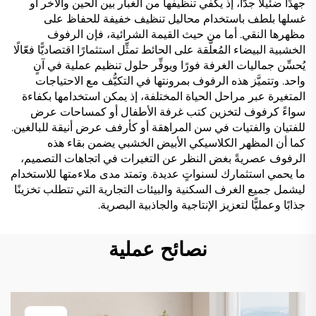
جهدًا ضئيلًا جدًّا، إذ يكفي تنظيفها من الغبار بين الحين والآخر أو
غسلها بلطف باستخدام محاليل تنظيف خفيفة للحفاظ على
مظهرها النقي. أما من حيث القيمة الشرائية، فإن الرفوف
الخشبية البيضاء المُعلَّقة على الحائط تمثِّل استثمارًا اقتصاديًّا فعّالًا
يُحسِّن جماليات الغرفة فورًا ويوفِّر حلول تنظيم عملية في آنٍ
واحد. وتتميَّز هذه الرفوف بمرونتها في التكيُّف مع الاحتياجات
المتغيرة عبر مراحل الحياة المختلفة، إذ يمكن استخدامها بكفاءة
سواءً كرفوف لتخزين كتب غرفة الأطفال أو كمساحات عرض
للفتيان والفتيات في سن المراهقة أو كأرفف عرض أنيقة للبالغين.
كما أن المظهر الكلاسيكي الأبيض الخشبي يضمن بقاء هذه
الرفوف عصريةً بغض النظر عن التغيرات في اتجاهات التصميم،
ما يحمي استثمارك لسنواتٍ عديدة. وتمتد مدى ملاءمتها للاستخدام
ليشمل جميع الغرف السكنية والبيئات التجارية التي تتطلب تخزينًا
جذابًا وعمليًّا لتعزيز الإنتاجية والجاذبية البصرية.
نصائح عملية