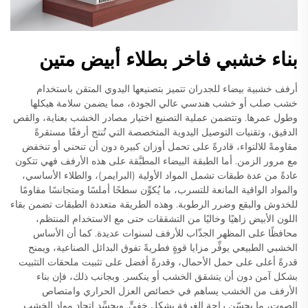
بناء خشبي فاخر بطلاء أبيض متين
أرفف خشبية بيضاء للجدران تتميز بتصنيعها اليدوي المتقن باستخدام
خشب صلب أو خشب هندسي عالي الجودة، مما يضمن سلامة هيكلها
وطول عمرها. وتتضمن عملية التصنيع اختيار مصادر الخشب بعناية، والقص
الدقيق، وتقنيات التوصيل اليدوية المتخصصة التي تُنتج أرففًا مستقرةً
مقاومةً للالتواء، قادرةً على تحمل أوزان كبيرة دون أن تنحني أو تنخفض
مع مرور الزمن. أما الطبقة البيضاء المطبَّقة على هذه الأرفف فهي تتكون
عادةً من عدة طبقات تشمل المواد الأولية (البرايمر)، والطلاء الأساسي،
والمواد الواقية المانعة للتسرب، ما يُكوِّن سطحًا أملسًا ومتجانسًا مقاومًا
للخدوش والبقع وضرر الرطوبة. وهذه الطريقة متعددة الطبقات تضمن بقاء
اللون الأبيض زاهيًا وخاليًا من التشققات حتى مع الاستخدام المنتظم،
محافظًا على المظهر الجذّاب للأرفف لسنوات عديدة. كما أن الأساس
الخشبي الطبيعي يوفِّر مزايا قوةٍ فطريةً تفوق البدائل الصناعية، ويمنح
قدرةً أعلى على حمل الأحمال، وقدرةً أفضل على تثبيت ملحقات التثبيت
بشكل آمن دون أن يتشقق الخشب أو ينكسر. وبجانب ذلك، فإن بناء
الأرفف من الخشب يساهم في خصائص العزل الحراري وامتصاص
الصوت، ما يحسّن راحة الغرفة بشكلٍ خفيٍّ. ويجسِّد اتحاد مواد الخشب