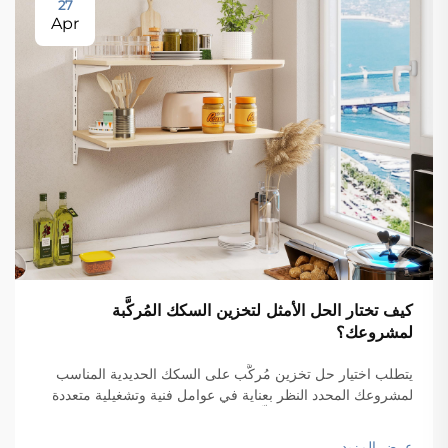
27
Apr
كيف تختار الحل الأمثل لتخزين السكك المُركَّبة
لمشروعك؟
يتطلب اختيار حل تخزين مُركَّب على السكك الحديدية المناسب
لمشروعك المحدد النظر بعناية في عوامل فنية وتشغيلية متعددة
تؤثر بشكل مباشر على كلٍّ من الوظائف والأداء على المدى
الطويل. وتتضمن عملية اتخاذ القرار...
عرض المزيد