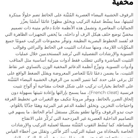
مخفية
الرفوف الخشبية البيضاء العصرية المُثبَّتة على الحائط تضم حلولًا مبتكرة
لتثبيتها، مما يبسِّط عملية التركيب ويخلق مظهرًا عائمًا أملسًا يعزِّز
الجماليات المعاصرة. وتشمل هذه الأنظمة عادةً دعائم متينة ذات تصميم
مخفيٍّ توضع خلف هيكل الرف أو داخله، ما يُخفي التجهيزات الظاهرة التي
قد تُفسد الخطوط البصرية النظيفة. وتوفِّر مجموعات التركيب عمومًا جميع
المكوِّنات اللازمة، ومنها سدادات التثبيت في الحائط والبراغي وقوالب
التسوية والإرشادات التفصيلية التي تُرشد المستخدمين خلال عمليات
التثبيت المباشرة والتي تتطلب فقط أدوات منزلية أساسية مثل المثاقب
وأدوات التسوية. وتوزِّع أنظمة الدعائم المخفية الوزن بالتساوي عبر نقاط
التثبيت، ما يضمن دعمًا ثابتًا للعناصر المعروضة ويقلل الضغط الواقع على
كل برغي على حدة. كما تتميز العديد من الرفوف الخشبية البيضاء المُثبَّتة
على الحائط بخيارات تركيب على شكل فتحات مفتاحية أو ألواح تثبيت
فرنسية (French cleat)، مما يسمح بإزالتها وإعادة تثبيتها بسهولة دون
إلحاق الضرر بالحائط، ويوفِّر مرونةً تتكيف مع التغيرات في تخطيط الغرفة
واحتياجات التخزين. وتخلق أنظمة الدعم غير المرئية وهمًا جذّابًا بالعُوَام،
حيث تبدو الرفوف وكأنها تطفو بشكل مستقل أمام الحائط، ما يسهم في
التصاميم الداخلية العصرية غير المزدحمة التي تُركِّز على الانفتاح
والبساطة. كما تُبسِّط الثقوب المُثبَّتة مسبقًا لعملية التركيب والإرشادات
الخاصة بالمحاذاة من عملية التركيب أكثر فأكثر، وتقلل من أخطاء القياس
وتضمن نتائج احترافية حتى بالنسبة للمبتدئين في أعمال التركيب الذاتي