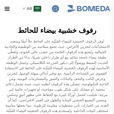
AR
رفوف خشبية بيضاء للحائط
تُوفِر الرفوف الخشبية البيضاء المُثبَّتة على الحائط حلاً أنيقًا ومتعدد
الاستخدامات لتخزين الأغراض، حيث تجمع بسلاسة بين الوظيفية والجاذبية
الجمالية. وتُصنع هذه الرفوف العائمة من خشب عالي الجودة، وتُغطَّى
بطبقة بيضاء ناصعة تتناغم مع أي طراز داخلي تقريبًا، بدءًا من الطراز
الحديث البسيط ووصولًا إلى ديكور المزرعة الكلاسيكي. وتتمثل الوظيفة
الأساسية لهذه الرفوف الخشبية البيضاء المُثبَّتة على الحائط في الاستفادة
القصوى من المساحة الرأسية، مع توفير أماكن سهلة الوصول لتخزين
وعرض الكتب والتحف والنباتات والصور والمستلزمات اليومية. ومن
الناحية التكنولوجية، تتضمَّن هذه الرفوف أنظمة تثبيت متينة تشمل دعائم
مخفية، أو مشابك على شكل ثقوب مفتاحية، أو تجهيزات عائمة غير
مرئية، صُمِّمت لتحمل أوزانًا كبيرة مع الحفاظ على مظهرٍ أنيقٍ وسلسٍ.
ويضمن التصنيع الخشبي المتانة والطول في العمر الافتراضي، كما أن
العديد من الخيارات تأتي بتشطيبات مقاومة للرطوبة، مما يجعلها مناسبة
لمختلف البيئات الداخلية. وتُستخدم هذه الرفوف الخشبية البيضاء المُثبَّتة