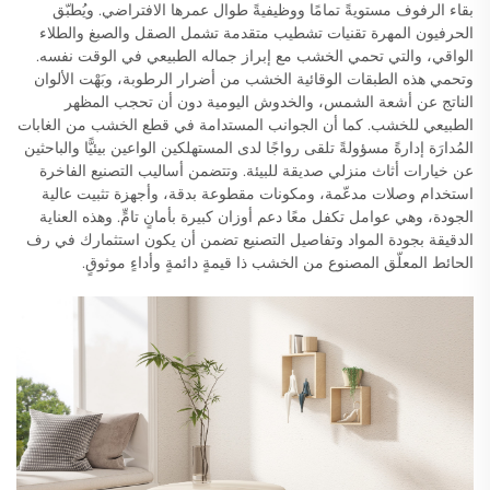
بقاء الرفوف مستويةً تمامًا ووظيفيةً طوال عمرها الافتراضي. ويُطبّق
الحرفيون المهرة تقنيات تشطيب متقدمة تشمل الصقل والصبغ والطلاء
الواقي، والتي تحمي الخشب مع إبراز جماله الطبيعي في الوقت نفسه.
وتحمي هذه الطبقات الوقائية الخشب من أضرار الرطوبة، وبَهْت الألوان
الناتج عن أشعة الشمس، والخدوش اليومية دون أن تحجب المظهر
الطبيعي للخشب. كما أن الجوانب المستدامة في قطع الخشب من الغابات
المُدارَة إدارةً مسؤولةً تلقى رواجًا لدى المستهلكين الواعين بيئيًّا والباحثين
عن خيارات أثاث منزلي صديقة للبيئة. وتتضمن أساليب التصنيع الفاخرة
استخدام وصلات مدعّمة، ومكونات مقطوعة بدقة، وأجهزة تثبيت عالية
الجودة، وهي عوامل تكفل معًا دعم أوزان كبيرة بأمانٍ تامٍّ. وهذه العناية
الدقيقة بجودة المواد وتفاصيل التصنيع تضمن أن يكون استثمارك في رف
الحائط المعلّق المصنوع من الخشب ذا قيمةٍ دائمةٍ وأداءٍ موثوقٍ.