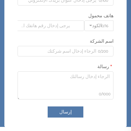
0/100
هاتف محمول
الكود
0/16
اسم الشركة
0/200
رسالة
0/1000
إرسال