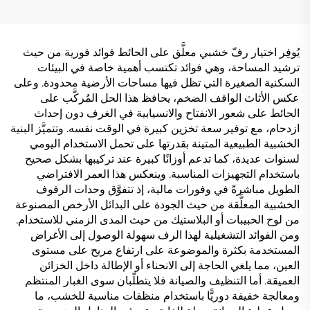
يُوفِر اختيار رفّ خشبي معلَّق على الحائط فوائد فورية من حيث
ترشيد المساحة، وهي فوائد تكتسب أهمية خاصة في البيئات
السكنية الصغيرة التي تظل فيها مساحات الأرضية محدودة. وعلى
عكس الأثاث الواقف الضخم، يحافظ هذا الحل المُركَّب على
الحائط على شعور الانفتاح والانسيابية في الغرف دون إحداث
ازدحام، مع توفير سعة تخزين كبيرة في الوقت نفسه. وتتميَّز البنية
الخشبية الطبيعية المتينة بقدرتها على تحمل الاستخدام اليومي
لسنوات عديدة، كما تدعم أوزانًا كبيرة عند تركيبها بشكل صحيح
باستخدام التجهيزات المناسبة. وينعكس هذا العمر الافتراضي
الطويل مباشرةً في وفورات مالية، إذ تتفوَّق وحدات الرفوف
الخشبية المعلَّقة من حيث الجودة على البدائل الأرخص المصنوعة
من لوح الحبيبات أو البلاستيك من حيث المدى الزمني للاستخدام.
ومن الفوائد التشغيلية لهذا الرف سهولة الوصول إلى الأغراض
المستخدمة بكثرة والموضوعة على ارتفاع مريح على مستوى
العين، مما يلغي الحاجة إلى الانحناء أو الإطالة داخل الخزائن
العميقة. أما التنظيف والصيانة فلا يتطلّبان سوى الغبار المنتظم
ومعالجة خفيفة دوريًّا باستخدام منظفات مناسبة للخشب، ما