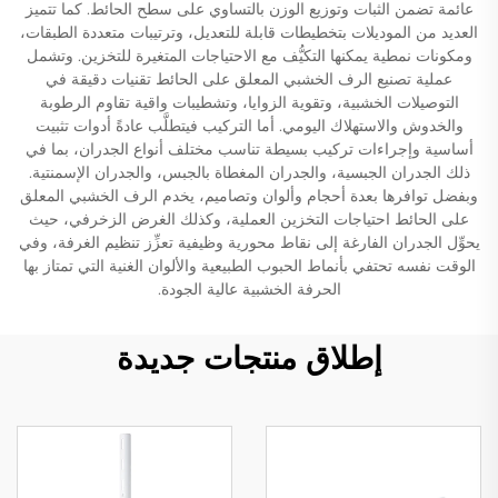
عائمة تضمن الثبات وتوزيع الوزن بالتساوي على سطح الحائط. كما تتميز
العديد من الموديلات بتخطيطات قابلة للتعديل، وترتيبات متعددة الطبقات،
ومكونات نمطية يمكنها التكيُّف مع الاحتياجات المتغيرة للتخزين. وتشمل
عملية تصنيع الرف الخشبي المعلق على الحائط تقنيات دقيقة في
التوصيلات الخشبية، وتقوية الزوايا، وتشطيبات واقية تقاوم الرطوبة
والخدوش والاستهلاك اليومي. أما التركيب فيتطلَّب عادةً أدوات تثبيت
أساسية وإجراءات تركيب بسيطة تناسب مختلف أنواع الجدران، بما في
ذلك الجدران الجبسية، والجدران المغطاة بالجبس، والجدران الإسمنتية.
وبفضل توافرها بعدة أحجام وألوان وتصاميم، يخدم الرف الخشبي المعلق
على الحائط احتياجات التخزين العملية، وكذلك الغرض الزخرفي، حيث
يحوِّل الجدران الفارغة إلى نقاط محورية وظيفية تعزِّز تنظيم الغرفة، وفي
الوقت نفسه تحتفي بأنماط الحبوب الطبيعية والألوان الغنية التي تمتاز بها
الحرفة الخشبية عالية الجودة.
إطلاق منتجات جديدة