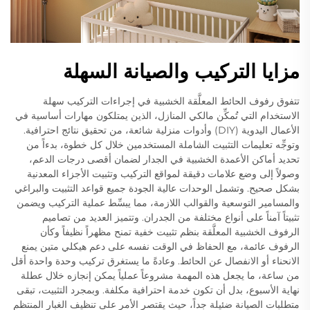
مزايا التركيب والصيانة السهلة
تتفوق رفوف الحائط المعلَّقة الخشبية في إجراءات التركيب سهلة
الاستخدام التي تُمكِّن مالكي المنازل، الذين يمتلكون مهارات أساسية في
الأعمال اليدوية (DIY) وأدوات منزلية شائعة، من تحقيق نتائج احترافية.
وتوجِّه تعليمات التثبيت الشاملة المستخدمين خلال كل خطوة، بدءاً من
تحديد أماكن الأعمدة الخشبية في الجدار لضمان أقصى درجات الدعم،
وصولاً إلى وضع علامات دقيقة لمواقع التركيب وتثبيت الأجزاء المعدنية
بشكل صحيح. وتشمل الوحدات عالية الجودة جميع قواعد التثبيت والبراغي
والمسامير التوسعية والقوالب اللازمة، مما يبسِّط عملية التركيب ويضمن
تثبيتاً آمناً على أنواع مختلفة من الجدران. وتتميز العديد من تصاميم
الرفوف الخشبية المعلَّقة بنظم تثبيت خفية تمنح مظهراً نظيفاً وكأن
الرفوف عائمة، مع الحفاظ في الوقت نفسه على دعم هيكلي متين يمنع
الانحناء أو الانفصال عن الحائط. وعادةً ما يستغرق تركيب وحدة واحدة أقل
من ساعة، ما يجعل هذه المهمة مشروعاً عملياً يمكن إنجازه خلال عطلة
نهاية الأسبوع، بدل أن تكون خدمة احترافية مكلفة. وبمجرد التثبيت، تبقى
متطلبات الصيانة ضئيلة جداً، حيث يقتصر الأمر على تنظيف الغبار المنتظم