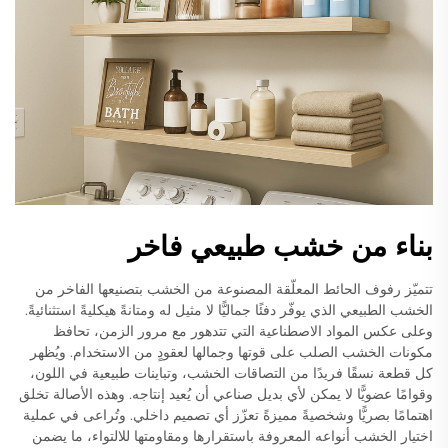
بناء من خشب طبيعي فاخر
تتميّز رفوف الحائط المعلّقة المصنوعة من الخشب بتصنيعها الفاخر من
الخشب الطبيعي الذي يوفّر دفئًا جماليًّا لا مثيل له ومتانةً هيكليةً استثنائيةً.
وعلى عكس المواد الاصطناعية التي تتدهور مع مرور الزمن، تحافظ
مكونات الخشب الصلب على قوتها وجمالها لعقودٍ من الاستخدام. ويُظهر
كل قطعة نسقًا فريدًا من التصاقات الخشب، وتباينات طبيعية في اللون،
وقوامًا عضويًّا لا يمكن لأي بديل صناعي أن يُعيد إنتاجه. وهذه الأصالة تخلق
اهتمامًا بصريًّا وشخصيةً مميزةً تعزّز أي تصميم داخلي. وتُراعى في عملية
اختيار الخشب أنواعه المعروفة باستقرارها ومقاومتها للالتواء، ما يضمن