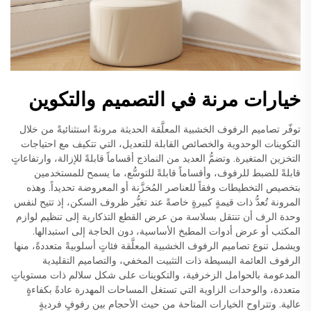
خيارات مرنة في التصميم والتكوين
توفّر تصاميم الرفوف الخشبية المعلَّقة الحديثة مرونةً استثنائيةً من خلال
التكوينات الوحدوية والخصائص القابلة للتعديل، التي تتكيف مع احتياجات
التخزين المتغيرة. وتضمُّ العديد من النماذج أقساماً قابلةً للإزالة، وارتفاعاتٍ
قابلةً للضبط للرفوف، وأقساماً قابلةً للتوسُّع، ما يسمح للمستخدمين
بتخصيص التخطيطات وفقاً للعناصر المُخزَّنة أو المعروضة تحديداً. وهذه
المرونة تُعدُّ ذات قيمةٍ كبيرةٍ خاصةً عند تغيُّر ظروف السكن، إذ تتيح لنفس
وحدة الرف أن تنتقل بسلاسة من عرض القطع التذكارية إلى تنظيم لوازم
المكتب أو عرض أدوات المطبخ الأساسية، دون الحاجة إلى استبدالها.
ويشمل تنوع تصاميم الرفوف الخشبية المعلَّقة فئاتٍ أسلوبيةً متعددةً، منها
الرفوف العائمة البسيطة ذات التثبيت المخفي، والتصاميم التقليدية
المدعومة بالحوامل الزخرفية، والتكوينات على شكل سلالم ذات مستوياتٍ
متعددة، والوحدات الزاوية التي تستغل المساحات المهدرة عادةً بكفاءةٍ
عالية. وتتراوح الخيارات المتاحة من حيث الأحجام بين رفوفٍ فرديةٍ