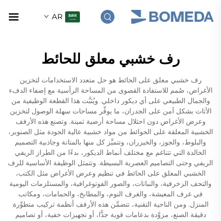
AR
رف خشبي معلق للحائط
رف خشبي معلق على الحائط هو حل متعدد الاستخدامات لتخزين
الأغراض، صُمم للاستفادة القصوى من المساحة الرأسية مع إضفاء الدفء
والجمال الطبيعي على أي ديكور داخلي. ويُثبَّت هذا القطعة الوظيفية من
الأثاث بشكل آمن على الجدران، ما يوفِّر مساحات سهلة الوصول لتخزين
وعرض الأغراض دون احتلال مساحة أرضية ثمينة. وتصنع هذه الأرفف
الخشبية المعلقة على الحوائط من مواد خشبية عالية الجودة مثل الصنوبر،
والبلوط، والجوز، والخيزران، وتتميَّز كل منها بالمتانة وجاذبية التصميم
الخالدة التي تتناغم مع مختلف أنماط الديكور، بدءًا من الطراز الريفي
الريفي وحتى التصاميم العصرية البسيطة. وتتمثل الوظيفة الأساسية للرف
الخشبي المعلق على الحائط في تنظيم وعرض الأغراض مثل الكتب،
والتحف الزخرفية، والنباتات، والصور الفوتوغرافية، والمستلزمات اليومية
في غرف المعيشة، والغرف النوم، والمطابخ، والحمامات، ومكاتب
المنزل. ومن الناحية التقنية، تتضمَّن هذه الأرفف أنظمة تركيب متطوِّرة
دقيقة الصنع، مزوَّدة بدعامات قوية جدًّا، أو تجهيزات خفية، أو تصاميم