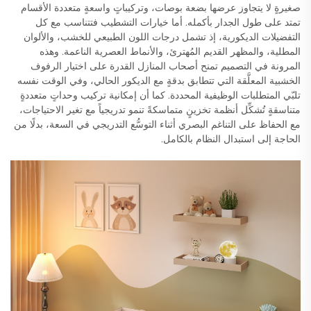
صغيرةٍ لا يتجاوز عرضها بضعة بوصات، وتركيباتٍ واسعةٍ متعددة الأقسام
تمتد على طول الجدار بأكمله. أما خيارات التشطيب فتتناسب مع كل
التفضيلات الديكورية، إذ تشمل درجات اللون الطبيعي للخشب، والألوان
المطلية، والمظهر القديم المُهترئ، والأنماط العصرية الناعمة. وهذه
المرونة في التصميم تمنح أصحاب المنازل القدرة على اختيار الرفوف
الخشبية المعلَّقة التي تتطابق بدقةٍ مع الديكور الحالي، وفي الوقت نفسه
تلبّي المتطلبات الوظيفية المحددة. كما أن إمكانية تركيب وحداتٍ متعددةٍ
متناسقةٍ تُشكِّل أنظمة تخزينٍ متماسكةً تنمو تدريجياً مع تغير الاحتياجات،
مع الحفاظ على التناغم البصري أثناء التوسُّع التدريجي في السعة، بدلًا من
الحاجة إلى استبدال النظام بالكامل.