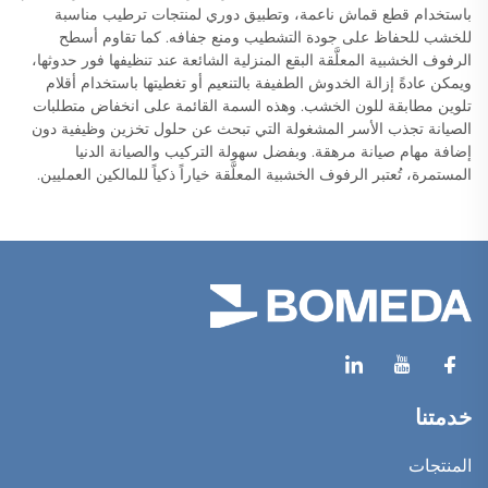
باستخدام قطع قماش ناعمة، وتطبيق دوري لمنتجات ترطيب مناسبة
للخشب للحفاظ على جودة التشطيب ومنع جفافه. كما تقاوم أسطح
الرفوف الخشبية المعلَّقة البقع المنزلية الشائعة عند تنظيفها فور حدوثها،
ويمكن عادةً إزالة الخدوش الطفيفة بالتنعيم أو تغطيتها باستخدام أقلام
تلوين مطابقة للون الخشب. وهذه السمة القائمة على انخفاض متطلبات
الصيانة تجذب الأسر المشغولة التي تبحث عن حلول تخزين وظيفية دون
إضافة مهام صيانة مرهقة. وبفضل سهولة التركيب والصيانة الدنيا
المستمرة، تُعتبر الرفوف الخشبية المعلَّقة خياراً ذكياً للمالكين العمليين.
خدمتنا
المنتجات