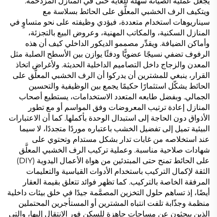
يجعل عملية الصيانة سهلة للغاية حتى في المنازل المزدحمة.
ويتكيف الرف الخشبي المعلَّق على الحائط بسلاسة مع
سيناريوهات استخدام متعددة، فيؤدي وظيفته على نحو متساوٍ في
المنازل السكنية، والمكاتب المهنية، وعروض البيع بالتجزئة،
وأماكن الضيافة. ويقدِّر مصممو الديكور الداخلي كيف أن هذه
الرفوف تضفي نسيجًا عضويًّا ودفئًا يوازن بين الأسطح الصلبة مثل
المعدن والزجاج داخل التصاميم الداخلية الحديثة. ولأغراض اتخاذ
القرار، ينبغي للمشترين أن يدركوا أن الرف الخشبي المعلَّق على
الحائط يشكّل استثمارًا حكيمًا يجمع بين الوظيفية والتحسين
الجمالي. وبفضل طابعه المتعدد الاستخدامات، يستطيع أصحاب
المنازل إعادة ترتيب المعروضات وفق المواسم أو مع تطور
الأذواق دون الحاجة إلى استبدال الوحدة بأكملها. كما أن الاعتبارات
البيئية تميل إلى تفضيل الخشب باعتباره موردًا متجددًا، لا سيما
عند استخلاصه من غابات تدار بشكل مستدام وتحتوي على
شهادات صلاحية مناسبة. وعملية تركيب الرف الخشبي المعلَّق
على الحائط تمنح حتى المبتدئين من هواة الأعمال اليدوية (DIY)
الثقة لإكمال التركيب باستخدام الأدوات القياسية والتعليمات
المرفقة الخاصة بالتركيب. كما تظهر فوائد تتعلق بقيمة العقار
أيضًا، إذ تساهم حلول التخزين المصمَّمة جيدًا في خلق بيئات داخلية
منظمة وجذّابة تلفت انتباه المشترين أو المستأجرين المحتملين
الذين يبحثون عن مساحات جاهزة للسكن فور الانتقال إليها، والتي