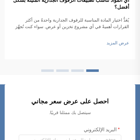
أي المواد تناسب تطبيقات الرفوف الجدارية المتينة بشكل
أفضل؟
يُعَدُّ اختيار المادة المناسبة للرفوف الجدارية واحدةً من أكثر
القرارات أهميةً في أي مشروع تخزين أو عرض. سواء كنت تُجهِّز
مساحة معيشة سكنية، أو بيئة تجارية تجزئة، أو مكان عمل
صناعي، فإن المادة التي تختارها تؤثر مباشرةً في المتانة، والأداء،
عرض المزيد
والجماليات، وطول عمر الرفوف...
احصل على عرض سعر مجاني
سيتصل بك ممثلنا قريبًا.
البريد الإلكتروني