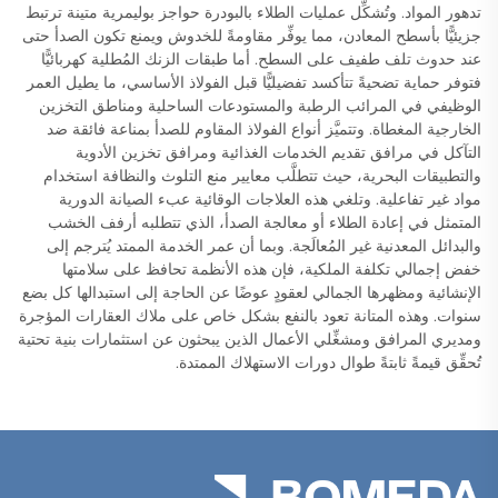
تدهور المواد. وتُشكِّل عمليات الطلاء بالبودرة حواجز بوليمرية متينة ترتبط
جزيئيًّا بأسطح المعادن، مما يوفِّر مقاومةً للخدوش ويمنع تكون الصدأ حتى
عند حدوث تلف طفيف على السطح. أما طبقات الزنك المُطلية كهربائيًّا
فتوفر حماية تضحيةً تتأكسد تفضيليًّا قبل الفولاذ الأساسي، ما يطيل العمر
الوظيفي في المرائب الرطبة والمستودعات الساحلية ومناطق التخزين
الخارجية المغطاة. وتتميَّز أنواع الفولاذ المقاوم للصدأ بمناعة فائقة ضد
التآكل في مرافق تقديم الخدمات الغذائية ومرافق تخزين الأدوية
والتطبيقات البحرية، حيث تتطلَّب معايير منع التلوث والنظافة استخدام
مواد غير تفاعلية. وتلغي هذه العلاجات الوقائية عبء الصيانة الدورية
المتمثل في إعادة الطلاء أو معالجة الصدأ، الذي تتطلبه أرفف الخشب
والبدائل المعدنية غير المُعالَجة. وبما أن عمر الخدمة الممتد يُترجم إلى
خفض إجمالي تكلفة الملكية، فإن هذه الأنظمة تحافظ على سلامتها
الإنشائية ومظهرها الجمالي لعقودٍ عوضًا عن الحاجة إلى استبدالها كل بضع
سنوات. وهذه المتانة تعود بالنفع بشكل خاص على ملاك العقارات المؤجرة
ومديري المرافق ومشغِّلي الأعمال الذين يبحثون عن استثمارات بنية تحتية
تُحقِّق قيمةً ثابتةً طوال دورات الاستهلاك الممتدة.