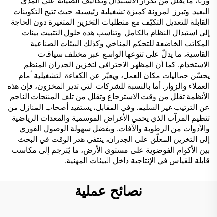
وزنًا، ما يقلل من تكرار الاستبدال وتكاليف الصيانة على المدى
البعيد. وتبرز المرونة كميزة تشغيلية رئيسية، حيث تتيح التكوينات
القابلة للتعديل التكيّف مع متطلبات التخزين المتغيرة دون الحاجة
إلى استبدال النظام بالكامل. وتناسب هذه حلول التثبيت بيئات
المكاتب الخاضعة للتحكم المناخي وكذلك البيئات الصناعية
القاسية، ما يدلّ على تنوعها الواسع عبر مختلف سياقات
الاستخدام. كما أن المظهر الاحترافي لتخزين الجدران المنظم
يحسّن جماليات مكان العمل، ويعبّر عن الكفاءة التشغيلية أمام
العملاء والزوار. أما بالنسبة للشركات التي تدير المخزون، فإن هذه
الأنظمة تقلل من وقت الاسترجاع وتقلل من تلف المنتجات الناجم
عن الترتيب غير السليم. وفي المقابل، يستفيد أصحاب المنازل من
تنظيم المرآب الذي يحمي الأغراض الموسمية والمعدات الرياضية
والأدوات من الرطوبة والآفات. وبفضل سهولة الوصول الفوري
إلى التخزين المعلّق على الجدران، ينتفي هدر الوقت في البحث
بين الأكوام الفوضوية على مستوى الأرض، ما يُترجم إلى مكاسب
قابلة للقياس في الإنتاجية داخل البيئات المهنية.
نصائح عملية