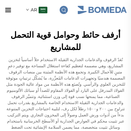
AR
أرفف حائط وحوامل قوية التحمل
للمشاريع
تُعَدّ الرفوف والدعامات الجدارية الثقيلة الاستخدام حلاً أساسياً لتخزين
المشاريع، وهي مصممة لتعظيم كفاءة استغلال المساحة مع توفير دعمٍ
متينٍ للأحمال الكبيرة. وتجمع هذه الأنظمة المثبتة بين منصات الرفوف
المصممة هندسيًا وتجهيزات الدعامات المُعزَّزة، ما يُشكِّل ترتيباتٍ موثوقة
للتخزين العلوي والرأسي. وتُصنَع هذه الأنظمة من مواد عالية الجودة مثل
الفولاذ المدرفل على البارد أو الفولاذ المقاوم للصدأ أو سبائك الألومنيوم
الصناعية، مما يمنحها نسب قوة إلى وزن استثنائية. وتتميَّز الرفوف
والدعامات الجدارية الثقيلة الاستخدام الخاصة بالمشاريع بقدرات تحمل
تتراوح بين ٢٠٠ و١٥٠٠ رطلاً لكل رف، لتلبية احتياجات التخزين المتنوعة
بدءاً من أدوات ورش العمل وصولاً إلى المخزون التجاري. ويتم التركيب
عبر تثبيت محكم في العوارض الجدارية أو الأسطح الخرسانية باستخدام
وسائل تثبيت متخصصة، مما يضمن السلامة الإنشائية تحت الضغط