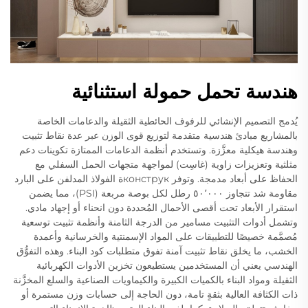
هندسة تحمل حمولة استثنائية
يُدمج التصميم الإنشائي للرفوف الحائطية الثقيلة والدعامات الخاصة
بالمشاريع مبادئ هندسية متقدمة لتوزيع قوى الوزن عبر عدة نقاط تثبيت
وهندسة هيكلية معزَّزة. وتستخدم أنظمة الدعامات الممتازة تكوينات دعم
مثلثية وتعزيزات زاوية (غاسِت) لمواجهة متجهات الحمل السفلي مع
الحفاظ على أبعاد مدمجة. وتوفر конструкة الفولاذ المدلفن على البارد
مقاومة شد تتجاوز ٥٠٬٠٠٠ رطل لكل بوصة مربعة (PSI)، مما يضمن
استقرار الأبعاد تحت أقصى الأحمال المُحددة دون انحناء أو إجهاد مادي.
وتشمل أدوات التثبيت مسامير من الدرجة الثامنة وأنظمة تثبيت توسعية
مُصمَّمة خصيصًا للتطبيقات على المواد الإسمنتية والخرسانية وأعمدة
الخشب، ما يخلق نقاط تثبيت آمنة تفوق متطلبات كود البناء. وهذه التفوُّق
الهندسي يعني أن المستخدمين يستطيعون تخزين الأدوات الكهربائية
الثقيلة ومواد البناء بالكميات الكبيرة والكيماويات الصناعية والسلع المخزَّنة
ذات الكثافة العالية بثقةٍ تامة، دون الحاجة إلى حسابات وزن مستمرة أو