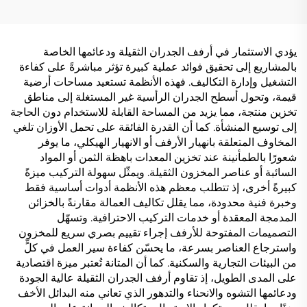
يؤدي الاستثمار في أرفف الجدران الثقيلة ودعائمها الخاصة
بالمشاريع إلى تحقيق فوائد عملية كبيرة تؤثر مباشرةً على كفاءة
التشغيل وإدارة التكاليف. فهذه الأنظمة تستعيد مساحات أرضية
قيمة، وتحول أسطح الجدران الرأسية غير المستغلة إلى مناطق
تخزين منتجة، مما يزيد من المساحة القابلة للاستخدام دون الحاجة
إلى توسيع المنشأة. كما أن القدرة الفائقة على تحمل الأوزان تلغي
المخاوف المتعلقة بانهيار الأرفف أو الانهيار الهيكلي، ما يوفر
شعورًا بالطمأنينة عند تخزين المعدات باهظة الثمن أو المواد
السائبة أو عناصر المخزون الثقيلة. ويمثّل سهولة التركيب ميزةً
كبيرةً أخرى، إذ تتطلب معظم هذه الأنظمة أدوات أساسية فقط
وخبرة فنية محدودة، مما يقلل تكاليف العمالة مقارنةً بالخزائن
المدمجة المعقدة أو خدمات التركيب الاحترافية. وتسهّل
التصميمات المفتوحة للأرفف إجراء تقييم بصري سريع للمخزون
واسترجاع العناصر بسرعة، ما يحسّن كفاءة سير العمل في كلٍّ
من البيئات التجارية والسكنية. كما أن المتانة تُعتبر ميزة اقتصادية
على المدى الطويل، إذ تقاوم أرفف الجدران الثقيلة عالية الجودة
ودعائمها التشوه والانحناء والتدهور الذي تعاني منه البدائل الأخف