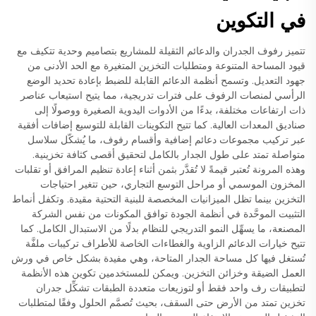
في التكوين
تتميز رفوف الجدران والدعائم الثقيلة للمشاريع بتصاميم وحدية تتكيف مع
قيود المساحة المتنوعة ومتطلبات التخزين المتغيرة مع الحد الأدنى من
جهود التعديل. وتسمح أنظمة الدعائم القابلة للضبط بإعادة تحديد الوضع
الرأسي لمنصات الرفوف على فترات تدريجية، مما يتيح استيعاب عناصر
ذات ارتفاعات مختلفة، بدءًا من الأدوات اليدوية الصغيرة ووصولًا إلى
صناديق المعدات العالية. كما تتيح التكوينات القابلة للتوسيع إضافات أفقية
عبر تركيب مجموعات دعائم إضافية وأقسام رفوف، ما يُشكّل سلاسل
متواصلة تمتد على طول الجدار بالكامل لتحقيق أقصى كثافة تخزينية.
وهذه المرونة تُعتبر قيمةً لا تُقدَّر بثمن أثناء إعادة تنظيم المرافق أو تقلبات
المخزون الموسمي أو مراحل التوسع التجاري، حين تتغير احتياجات
التخزين بينما تظل الميزانيات المخصصة للبنية التحتية مقيدة. وتكفل أنماط
التثبيت الموحَّدة في أنظمة الجودة توافق المكونات من نفس الشركة
المصنعة، ما يسهِّل النمو التدريجي للنظام بدلًا من الاستبدال الكامل. كما
تتيح خيارات الدعائم الزاوية والغطاءات الخاصة للأطراف تركيبات ملفَّة
تُستغل فيها كل مساحة الجدار المتاحة، وهي مفيدة بشكل خاص في ورش
العمل الضيقة وخزائن التخزين. ويمكن للمستخدمين تكوين هذه الأنظمة
لتطبيقات رف واحد فقط أو لتوزيعات متعددة الطبقات تشكِّل جدران
تخزين تمتد من الأرض حتى السقف، بحيث تُصمَّم الحلول وفقًا لمتطلبات