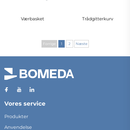
Værbasket
Trådgitterkurv
Forrige
1
2
Næste
Vores service
Produkter
Anvendelse