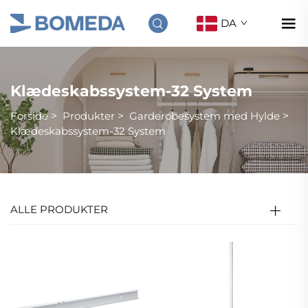
DA
Klædeskabssystem-32 System
Forside
>
Produkter
>
Garderobesystem med Hylde
>
Klædeskabssystem-32 System
ALLE PRODUKTER