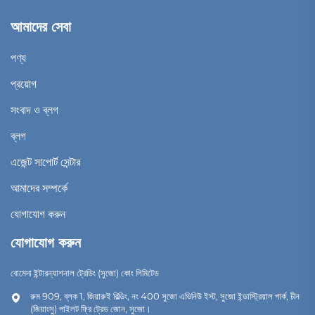
আমাদের সেবা
পণ্য
প্রয়োগ
সংবাদ ও ব্লগ
ব্লগ
এজেন্ট সাপোর্ট সেন্টার
আমাদের সম্পর্কে
যোগাযোগ করুন
যোগাযোগ করুন
বোমেদা ইন্টারন্যাশনাল ট্রেডিং (সুজো) কোং লিমিটেড
রুম 909, ব্লক 1, জিয়ারুই বিল্ডিং, নং 400 সুজো এভিনিউ ইস্ট, সুজো ইন্ডাস্ট্রিয়াল পার্ক, চীন
(জিয়াংসু) পাইলট ফ্রি ট্রেড জোন, সুজো।