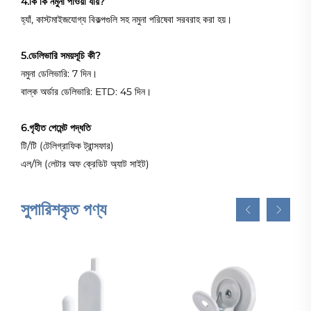
4.কি কি নমুনা পাওয়া যায়?
হ্যাঁ, কাস্টমাইজযোগ্য বিকল্পগুলি সহ নমুনা পরিষেবা সরবরাহ করা হয়।
5.ডেলিভারি সময়সূচি কী?
নমুনা ডেলিভারি: 7 দিন।
বাল্ক অর্ডার ডেলিভারি: ETD: 45 দিন।
6.গৃহীত পেমেন্ট পদ্ধতি
টি/টি (টেলিগ্রাফিক ট্রান্সফার)
এল/সি (লেটার অফ ক্রেডিট অ্যাট সাইট)
সুপারিশকৃত পণ্য