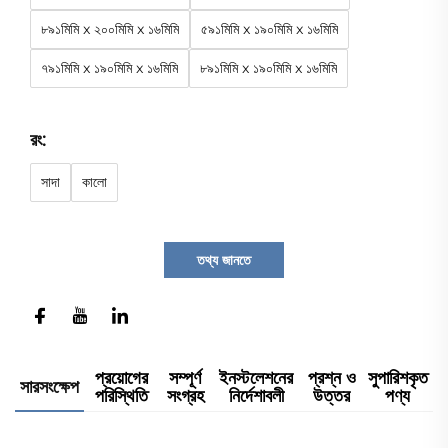
৮৯১মিমি x ২০০মিমি x ১৬মিমি
৫৯১মিমি x ১৯০মিমি x ১৬মিমি
৭৯১মিমি x ১৯০মিমি x ১৬মিমি
৮৯১মিমি x ১৯০মিমি x ১৬মিমি
রং:
সাদা
কালো
তথ্য জানতে
প্রয়োগের
সম্পূর্ণ
ইনস্টলেশনের
প্রশ্ন ও
সুপারিশকৃত
সারসংক্ষেপ
পরিস্থিতি
সংগ্রহ
নির্দেশাবলী
উত্তর
পণ্য