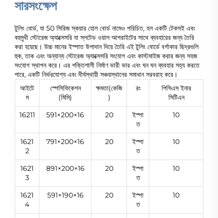
সারসংক্ষেপ
টুলিং বোর্ড, যা 50 সিরিজ স্কয়ার হোল বোর্ড নামেও পরিচিত, হল একটি টেকসই এবং
বহুমুখী স্টোরেজ অ্যাক্সেসরি যা স্লটেড ওয়াল আপরাইটের সাথে ব্যবহারের জন্য তৈরি
করা হয়েছে। উচ্চ মানের ইস্পাত উপাদান দিয়ে তৈরি এই টুলিং বোর্ডে বর্গাকার ছিদ্রগুলি
হুক, তাক এবং অন্যান্য স্টোরেজ অ্যাক্সেসরি সংযোগ এবং কাস্টমাইজ করার জন্য সহজ
সংযোগ স্থাপন করে। এর শক্তিশালী নির্মাণ ভারী ভার এবং ঘন ঘন ব্যবহার সহ্য করতে
পারে, একটি নির্ভরযোগ্য এবং দীর্ঘস্থায়ী সঞ্চয়স্থানের সমাধান সরবরাহ করে।
আইটে
স্পেসিফিকেশন
ক্ষমতা(কেজি
রং
পিসিএস ইনার
ম
(মিমি)
)
সিটিএন
16211
591×200×16
20
ইস্পা
10
ত
1621
791×200×16
20
ইস্পা
10
2
ত
1621
891×200×16
20
ইস্পা
10
3
ত
1621
591×190×16
20
ইস্পা
10
4
ত