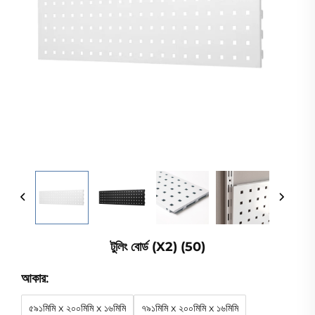
টুলিং বোর্ড (x2) (50)
আকার:
৫৯১মিমি x ২০০মিমি x ১৬মিমি
৭৯১মিমি x ২০০মিমি x ১৬মিমি