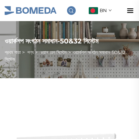
BN
ওয়ার্কশপ সংগঠন সমাধান-50&32 সিস্টেম
প্রথম পাতা
>
পণ্য
>
ওয়াল রেল সিস্টেম
>
ওয়ার্কশপ সংগঠন সমাধান-50&32
সিস্টেম