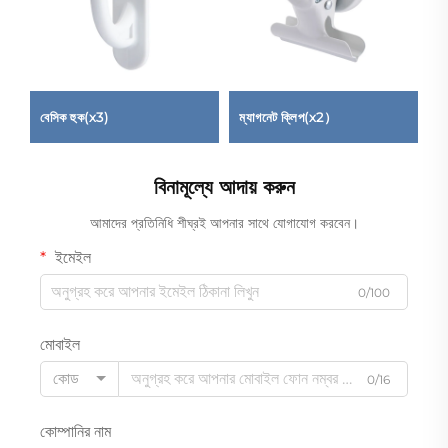
বেসিক হুক(x3)
ম্যাগনেট ক্লিপ(x2）
পে
বিনামূল্যে আদায় করুন
আমাদের প্রতিনিধি শীঘ্রই আপনার সাথে যোগাযোগ করবেন।
ইমেইল
0/100
মোবাইল
কোড
0/16
কোম্পানির নাম